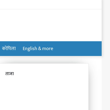
Log
In
कोपिला
English & more
Switch
Search
skin
for
ताजा