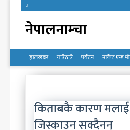
नेपालनाम्चा
हालखबर
होमपेज
गाउँठाउँ
पर्यटन
मार्केट एन्ड म
किताबकै कारण मलाई द
जिस्काउन सक्दैनन्