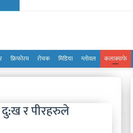
ोर
फ्रिफोरम
रोचक
मिडिया
ग्लोवल
कलाक्याफे
ु:ख र पीरहरुले