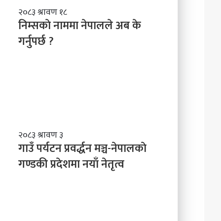
ल
नि
२०८३ श्रावण १८
ने
म्स
निम्सकाे नाममा नेपालले अब के
तृ
काे
त्व
गर्नुपर्छ ?
ना
म
मा
ने
पा
ल
ले
अ
ब
गा
२०८३ श्रावण ३
के
उँ
गाउँ पर्यटन प्रवर्द्धन मञ्च-नेपालकाे
ग
प
गण्डकी प्रदेशमा नयाँ नेतृत्व
र्नु
र्य
प
ट
र्छ
न
?
प्र
व