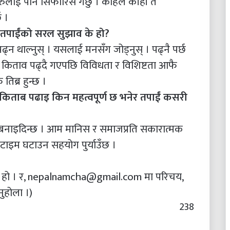
रुलाई पनि सिफारिस गर्छु । कहिले काँही त
 ।
ई तपाईंको सरल सुझाव के हो?
थाल्नुस् । यसलाई मनसँग जोड्नुस् । पढ्नै पर्छ
। किताव पढ्दै गएपछि विविधता र विशिष्टता आफै
तिब्र हुन्छ ।
िताब पढाइ किन महत्वपूर्ण छ भनेर तपाईं कसरी
ज बनाइदिन्छ । आम मानिस र समाजप्रति सकारात्मक
 टाइम घटाउन सहयोग पुर्याउँछ ।
ी हो । र, nepalnamcha@gmail.com मा परिचय,
ुहोला ।)
238