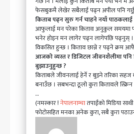
गर्छ नि । मलाई कुनै किताब मन पर्यो भने म अ
फेसबुकमै लेखेर सबैलाई पढ्न अपील पनि गर्छु
किताब पढ्न सुरु गर्न चाहने नयाँ पाठकला
आफुलाई मन परेका किताव अनुकुल समयमा पढ्न 
भनेर होइन मन लागेर पढ्न लागेपछि पढ्नुस् 
विकसित हुन्छ । किताव छान्ने र पढ्ने क्रम आफै 
आजको व्यस्त र डिजिटल जीवनशैलीमा पनि क
बुझाउनुहुन्छ ?
किताबले जीवनलाई हेर्ने र बुझ्ने तरिका सह
बनाउँछ । सबभन्दा ठूलो कुरा कितावले स्क्रिन
…
(नमस्कार !
नेपालनाम्चा
तपाईंको मिडिया साथ
फोटोसहित मनका अनेक कुरा, सबै कुरा पठाउन