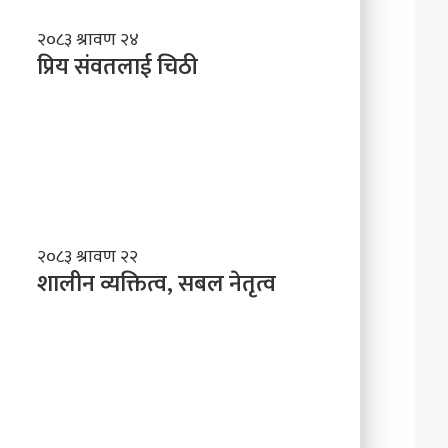
प्रि
२०८३ श्रावण २४
य
प्रिय संवतलाई चिठी
सं
व
त
ला
ई
चि
ठी
शा
२०८३ श्रावण २२
ली
शालीन व्यक्तित्व, सबल नेतृत्व
न
व्य
क्ति
त्व
,
स
ब