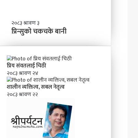
र्द्ध
न
म
ञ्च
प्रि
२०८३ श्रावण ३
-
न्सु
प्रिन्सुको चकचके बानी
ने
को
पा
च
ल
क
काे
च
ग
के
प्रिय संवतलाई चिठी
ण्ड
बा
२०८३ श्रावण २४
की
नी
प्र
शालीन व्यक्तित्व, सबल नेतृत्व
दे
२०८३ श्रावण २२
श
मा
न
याँ
ने
तृ
त्व