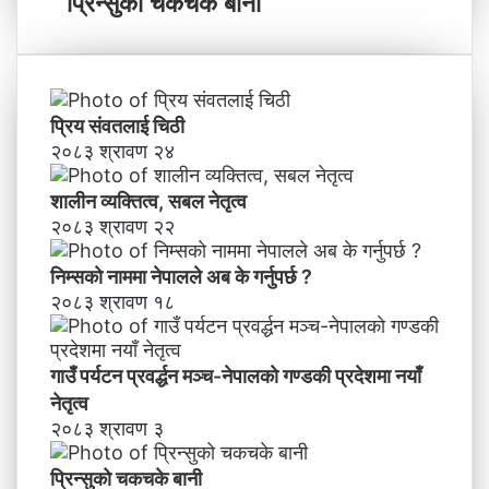
प्रिन्सुको चकचके बानी
पा
को
ल
च
काे
क
ग
च
ण्ड
के
प्रिय संवतलाई चिठी
की
बा
२०८३ श्रावण २४
प्र
नी
दे
शालीन व्यक्तित्व, सबल नेतृत्व
श
मा
२०८३ श्रावण २२
न
याँ
निम्सकाे नाममा नेपालले अब के गर्नुपर्छ ?
ने
२०८३ श्रावण १८
तृ
त्व
गाउँ पर्यटन प्रवर्द्धन मञ्च-नेपालकाे गण्डकी प्रदेशमा नयाँ
नेतृत्व
२०८३ श्रावण ३
प्रिन्सुको चकचके बानी