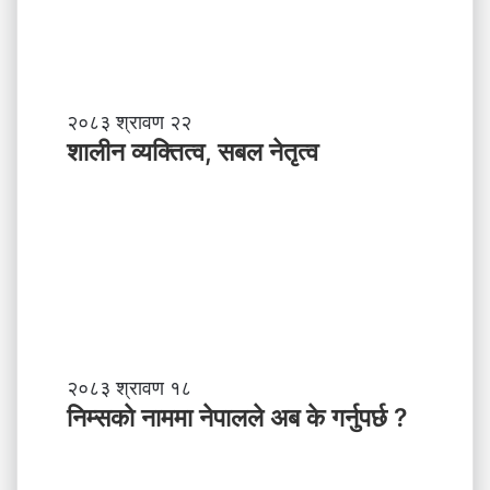
ई
चि
ठी
शा
२०८३ श्रावण २२
ली
शालीन व्यक्तित्व, सबल नेतृत्व
न
व्य
क्ति
त्व
,
स
ब
ल
ने
तृ
नि
२०८३ श्रावण १८
त्व
म्स
निम्सकाे नाममा नेपालले अब के गर्नुपर्छ ?
काे
ना
म