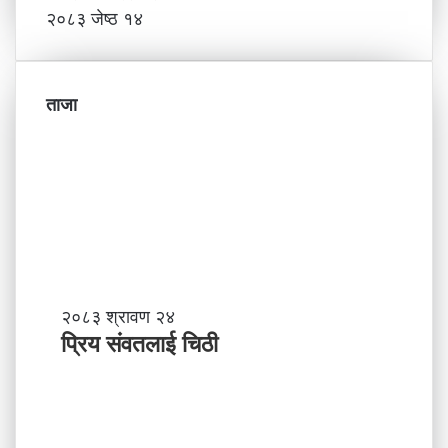
२०८३ जेष्ठ १४
ताजा
प्रि
२०८३ श्रावण २४
य
प्रिय संवतलाई चिठी
सं
व
त
ला