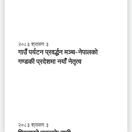
मा
ने
पा
ल
ले
अ
ब
गा
२०८३ श्रावण ३
के
उँ
गाउँ पर्यटन प्रवर्द्धन मञ्च-नेपालकाे
ग
प
गण्डकी प्रदेशमा नयाँ नेतृत्व
र्नु
र्य
प
ट
र्छ
न
?
प्र
व
र्द्ध
न
म
ञ्च
-
प्रि
२०८३ श्रावण ३
ने
न्सु