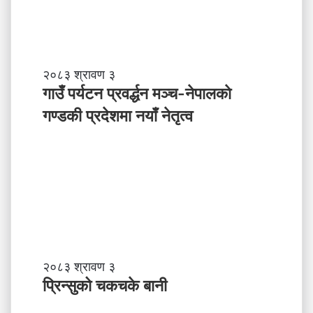
पा
ल
ले
अ
ब
गा
२०८३ श्रावण ३
के
उँ
गाउँ पर्यटन प्रवर्द्धन मञ्च-नेपालकाे
ग
प
गण्डकी प्रदेशमा नयाँ नेतृत्व
र्नु
र्य
प
ट
र्छ
न
?
प्र
व
र्द्ध
न
म
ञ्च
-
प्रि
२०८३ श्रावण ३
ने
न्सु
प्रिन्सुको चकचके बानी
पा
को
ल
च