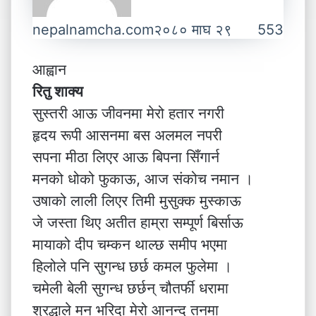
nepalnamcha.com
२०८० माघ २९
553
आह्वान
रितु शाक्य
सुस्तरी आऊ जीवनमा मेरो हतार नगरी
हृदय रूपी आसनमा बस अलमल नपरी
सपना मीठा लिएर आऊ बिपना सिँगार्न
मनको धोको फुकाऊ, आज संकोच नमान ।
उषाको लाली लिएर तिमी मुसुक्क मुस्काऊ
जे जस्ता थिए अतीत हाम्रा सम्पूर्ण बिर्साऊ
मायाको दीप चम्कन थाल्छ समीप भएमा
हिलोले पनि सुगन्ध छर्छ कमल फुलेमा ।
चमेली बेली सुगन्ध छर्छन् चौतर्फी धरामा
श्रद्धाले मन भरिदा मेरो आनन्द तनमा