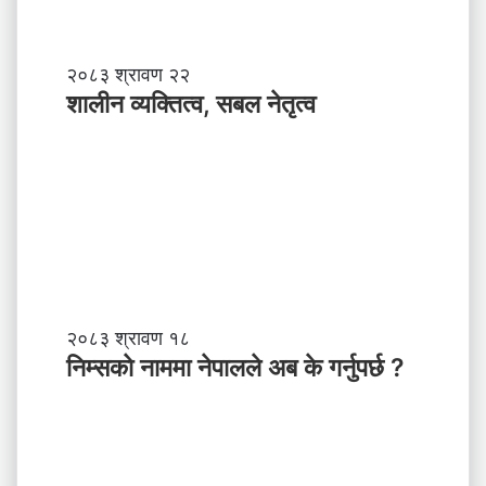
शा
२०८३ श्रावण २२
ली
शालीन व्यक्तित्व, सबल नेतृत्व
न
व्य
क्ति
त्व
,
स
ब
ल
ने
तृ
नि
२०८३ श्रावण १८
त्व
म्स
निम्सकाे नाममा नेपालले अब के गर्नुपर्छ ?
काे
ना
म
मा
ने