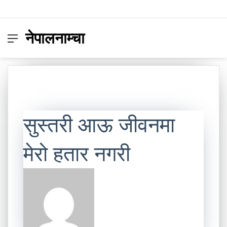
नेपालनाम्चा
Menu
Switc
S
skin
fo
सुस्तरी आऊ जीवनमा
मेरो हतार नगरी