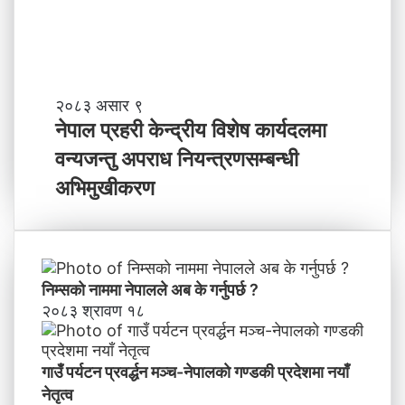
भ
वि
ष्य
मा
के
ब
ने
२०८३ असार ९
न्न
पा
नेपाल प्रहरी केन्द्रीय विशेष कार्यदलमा
चा
ल
वन्यजन्तु अपराध नियन्त्रणसम्बन्धी
ह
प्र
न्छौ
ह
अभिमुखीकरण
?
री
’
के
न्द्री
य
वि
निम्सकाे नाममा नेपालले अब के गर्नुपर्छ ?
शे
२०८३ श्रावण १८
ष
का
र्य
गाउँ पर्यटन प्रवर्द्धन मञ्च-नेपालकाे गण्डकी प्रदेशमा नयाँ
द
नेतृत्व
ल