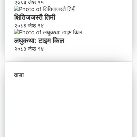
२०८३ जेष्ठ १५
क्षितिजजस्तै तिमी
२०८३ जेष्ठ १४
लघुकथा: टाइम किल
२०८३ जेष्ठ १४
ताजा