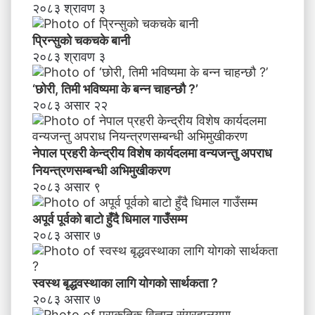
२०८३ श्रावण ३
मा
व
प्रिन्सुको चकचके बानी
न्य
२०८३ श्रावण ३
ज
न्तु
‘छोरी, तिमी भविष्यमा के बन्न चाहन्छौ ?’
अ
२०८३ असार २२
प
रा
ध
नेपाल प्रहरी केन्द्रीय विशेष कार्यदलमा वन्यजन्तु अपराध
नि
य
नियन्त्रणसम्बन्धी अभिमुखीकरण
न्त्र
२०८३ असार ९
ण
स
अपूर्व पूर्वको बाटो हुँदै धिमाल गाउँसम्म
म्ब
२०८३ असार ७
न्धी
अ
भि
स्वस्थ बृद्धवस्थाका लागि योगको सार्थकता ?
मु
२०८३ असार ७
खी