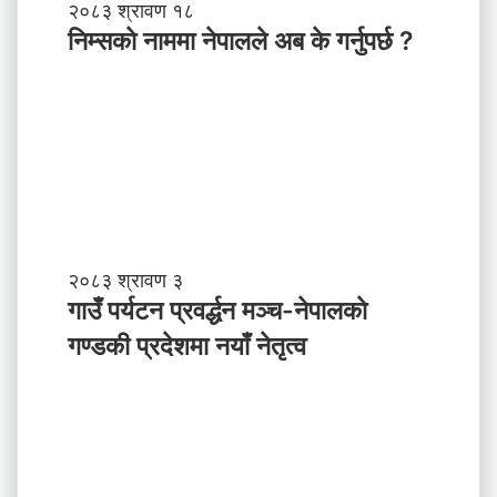
नि
२०८३ श्रावण १८
म्स
निम्सकाे नाममा नेपालले अब के गर्नुपर्छ ?
काे
ना
म
मा
ने
पा
ल
ले
अ
ब
गा
२०८३ श्रावण ३
के
उँ
गाउँ पर्यटन प्रवर्द्धन मञ्च-नेपालकाे
ग
प
गण्डकी प्रदेशमा नयाँ नेतृत्व
र्नु
र्य
प
ट
र्छ
न
?
प्र
व
र्द्ध