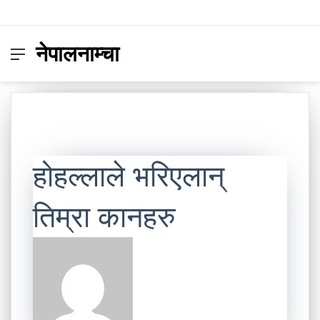
नेपालनाम्चा
Menu
Switc
S
skin
fo
होहल्लाले भरिएलान्
तिम्रा कानहरु