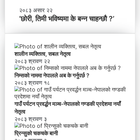
मा
‘
२०८३ असार २२
न
छो
‘छोरी, तिमी भविष्यमा के बन्न चाहन्छौ ?’
याँ
री
ने
,
तृ
ति
त्व
मी
भ
शालीन व्यक्तित्व, सबल नेतृत्व
वि
२०८३ श्रावण २२
ष्य
मा
निम्सकाे नाममा नेपालले अब के गर्नुपर्छ ?
के
२०८३ श्रावण १८
ब
न्न
चा
गाउँ पर्यटन प्रवर्द्धन मञ्च-नेपालकाे गण्डकी प्रदेशमा नयाँ
ह
नेतृत्व
न्छौ
२०८३ श्रावण ३
?
’
प्रिन्सुको चकचके बानी