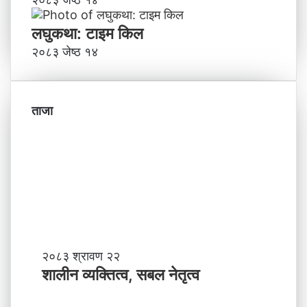
लघुकथा: टाइम किल
२०८३ जेष्ठ १४
ताजा
शा
२०८३ श्रावण २२
ली
शालीन व्यक्तित्व, सबल नेतृत्व
न
व्य