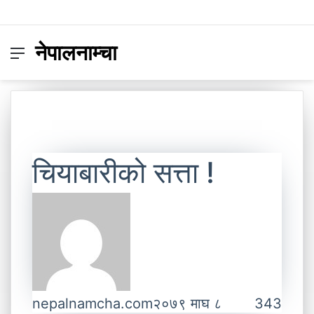
नेपालनाम्चा
Menu
Switc
S
skin
fo
चियाबारीको सत्ता !
nepalnamcha.com
२०७९ माघ ८
343