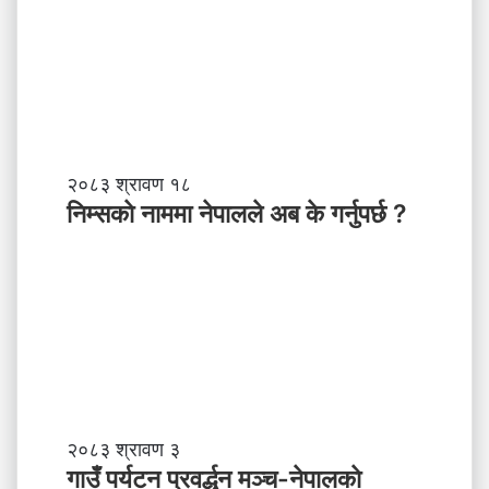
क्ति
त्व
,
स
ब
ल
ने
तृ
नि
२०८३ श्रावण १८
त्व
म्स
निम्सकाे नाममा नेपालले अब के गर्नुपर्छ ?
काे
ना
म
मा
ने
पा
ल
ले
अ
ब
गा
२०८३ श्रावण ३
के
उँ
गाउँ पर्यटन प्रवर्द्धन मञ्च-नेपालकाे