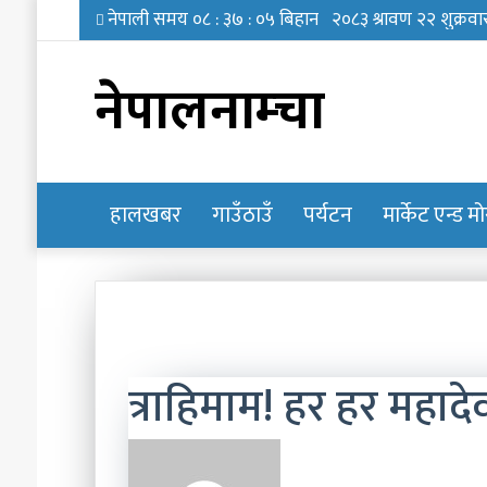
नेपालनाम्चा
हालखबर
होमपेज
गाउँठाउँ
पर्यटन
मार्केट एन्ड म
त्राहिमाम! हर हर महादे