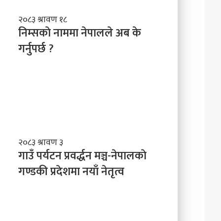
नि
२०८३ श्रावण १८
म्स
निम्सकाे नाममा नेपालले अब के
काे
गर्नुपर्छ ?
ना
म
मा
ने
पा
ल
ले
अ
ब
गा
२०८३ श्रावण ३
के
उँ
गाउँ पर्यटन प्रवर्द्धन मञ्च-नेपालकाे
ग
प
गण्डकी प्रदेशमा नयाँ नेतृत्व
र्नु
र्य
प
ट
र्छ
न
?
प्र
व