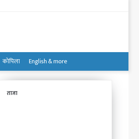
Log
In
कोपिला
English & more
Switch
Search
skin
for
ताजा