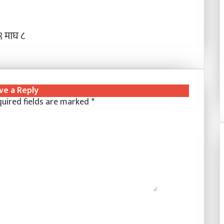
 माघ ८
ve a Reply
uired fields are marked
*