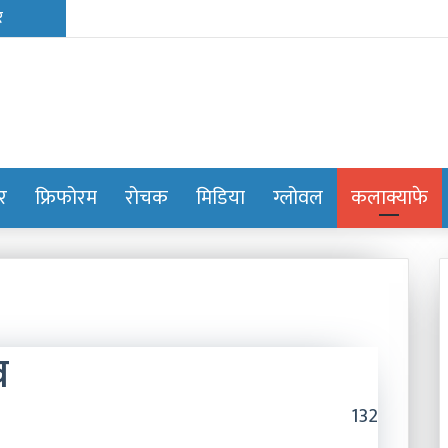
ोर
फ्रिफोरम
रोचक
मिडिया
ग्लोवल
कलाक्याफे
व
132