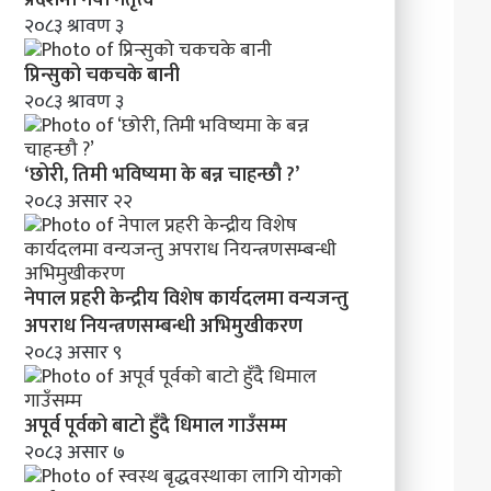
मा
२०८३ श्रावण ३
व
न्य
प्रिन्सुको चकचके बानी
ज
२०८३ श्रावण ३
न्तु
अ
प
‘छोरी, तिमी भविष्यमा के बन्न चाहन्छौ ?’
रा
२०८३ असार २२
ध
नि
य
न्त्र
नेपाल प्रहरी केन्द्रीय विशेष कार्यदलमा वन्यजन्तु
ण
स
अपराध नियन्त्रणसम्बन्धी अभिमुखीकरण
म्ब
२०८३ असार ९
न्धी
अ
भि
अपूर्व पूर्वको बाटो हुँदै धिमाल गाउँसम्म
मु
२०८३ असार ७
खी