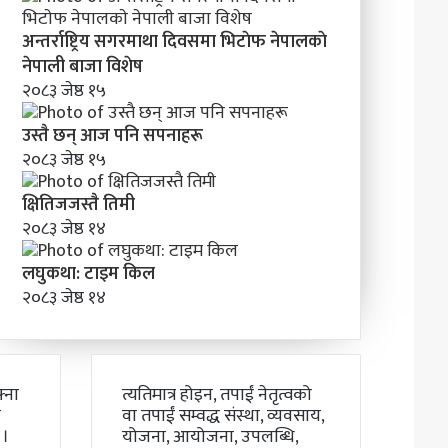
अन्तर्राष्ट्रिय सगरमाथा दिवसमा भिटाेफ नेपालकाे
नेपाली बाजा विशेष
२०८३ जेष्ठ १५
उस्तै छन् आज पनि सपनाहरू
२०८३ जेष्ठ १५
क्षितिजजस्तै तिमी
२०८३ जेष्ठ १४
लघुकथा: टाइम किल
२०८३ जेष्ठ १४
्ना
त्यतिमात्र होइन, तपाईं नेतृत्वको
ो
वा तपाईं सम्वद्ध संस्था, व्यवसाय,
 ।
योजना, आयोजना, उपलब्धि,