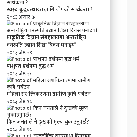
क
र
स्वस्थ बृद्धवस्थाका लागि योगको सार्थकता ?
ण
२०८३ असार ७
प्राकृतिक विज्ञान संग्रहालयमा अन्तर्राष्ट्रिय
वनस्पति उद्यान शिक्षा दिवस मनाइयाे
२०८३ जेष्ठ २९
पाशुपत दर्शनमा बुद्ध धर्म​
२०८३ जेष्ठ २८
महिला सशक्तिकरणमा ग्रामीण कृषि-पर्यटन
२०८३ जेष्ठ १८
किन जनताले नै दुःखको मूल्य चुकाउनुपर्छ?
२०८३ जेष्ठ १८