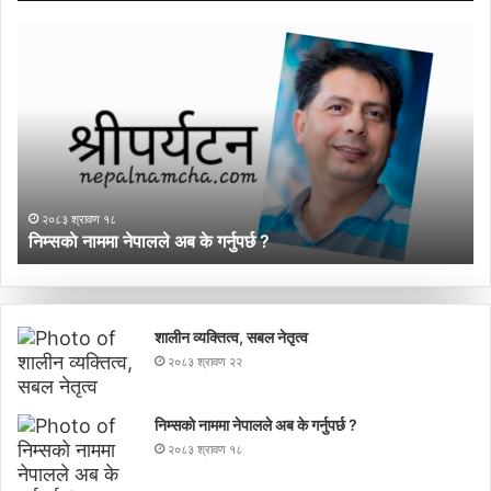
निम्सकाे
गा
नाममा
पर
नेपालले
प्र
अब
मञ
के
ने
गर्नुपर्छ
गण
?
प्
नय
२०८३ श्रावण १८
नेत
निम्सकाे नाममा नेपालले अब के गर्नुपर्छ ?
ग
शालीन व्यक्तित्व, सबल नेतृत्व
२०८३ श्रावण २२
निम्सकाे नाममा नेपालले अब के गर्नुपर्छ ?
२०८३ श्रावण १८