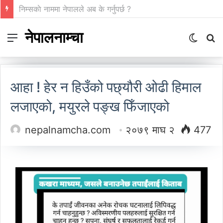
गाउँ पर्यटन प्रवर्द्धन मञ्च-नेपालकाे गण्डकी प्रदेशमा नयाँ नेतृत्व
नेपालनाम्चा
Menu
Switch
S
skin
fo
आहा ! हेर न हिउँको पछ्‌यौरी ओढी हिमाल
लजाएको, मयुरले पङ्ख फिँजाएको
nepalnamcha.com
२०७९ माघ २
477