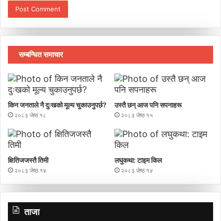
सम्बन्धित समाचार
किन जनताले नै दुःखको मूल्य चुकाउनुपर्छ?
उस्तै छन् आज पनि सपनाहरू
२०८३ जेष्ठ १८
२०८३ जेष्ठ १५
क्षितिजजस्तै तिमी
लघुकथा: टाइम किल
२०८३ जेष्ठ १४
२०८३ जेष्ठ १४
ताजा