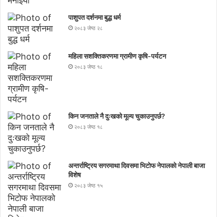
पाशुपत दर्शनमा बुद्ध धर्म​
२०८३ जेष्ठ २८
महिला सशक्तिकरणमा ग्रामीण कृषि-पर्यटन
२०८३ जेष्ठ १८
किन जनताले नै दुःखको मूल्य चुकाउनुपर्छ?
२०८३ जेष्ठ १८
अन्तर्राष्ट्रिय सगरमाथा दिवसमा भिटाेफ नेपालकाे नेपाली बाजा
विशेष
२०८३ जेष्ठ १५