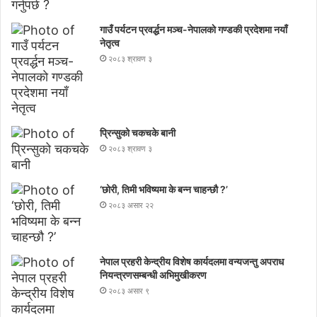
गाउँ पर्यटन प्रवर्द्धन मञ्च-नेपालकाे गण्डकी प्रदेशमा नयाँ
नेतृत्व
२०८३ श्रावण ३
प्रिन्सुको चकचके बानी
२०८३ श्रावण ३
‘छोरी, तिमी भविष्यमा के बन्न चाहन्छौ ?’
२०८३ असार २२
नेपाल प्रहरी केन्द्रीय विशेष कार्यदलमा वन्यजन्तु अपराध
नियन्त्रणसम्बन्धी अभिमुखीकरण
२०८३ असार ९