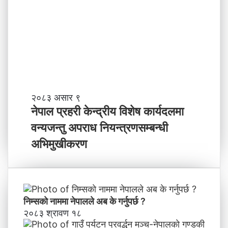
ने
,
तृ
ति
त्व
मी
भ
वि
ष्य
मा
के
ब
ने
२०८३ असार ९
न्न
पा
नेपाल प्रहरी केन्द्रीय विशेष कार्यदलमा
चा
ल
वन्यजन्तु अपराध नियन्त्रणसम्बन्धी
ह
प्र
न्छौ
ह
अभिमुखीकरण
?
री
’
के
न्द्री
य
वि
निम्सकाे नाममा नेपालले अब के गर्नुपर्छ ?
शे
२०८३ श्रावण १८
ष