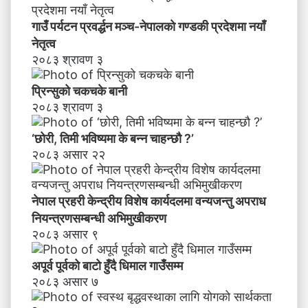
का
र्य
गाउँ पर्यटन प्रवर्द्धन मञ्च-नेपालकाे गण्डकी प्रदेशमा नयाँ
द
नेतृत्व
ल
२०८३ श्रावण ३
मा
व
प्रिन्सुको चकचके बानी
न्य
२०८३ श्रावण ३
ज
न्तु
‘छोरी, तिमी भविष्यमा के बन्न चाहन्छौ ?’
अ
२०८३ असार २२
प
रा
ध
नेपाल प्रहरी केन्द्रीय विशेष कार्यदलमा वन्यजन्तु अपराध
नि
य
नियन्त्रणसम्बन्धी अभिमुखीकरण
न्त्र
२०८३ असार ९
ण
स
अपूर्व पूर्वको बाटो हुँदै धिमाल गाउँसम्म
म्ब
२०८३ असार ७
न्धी
अ