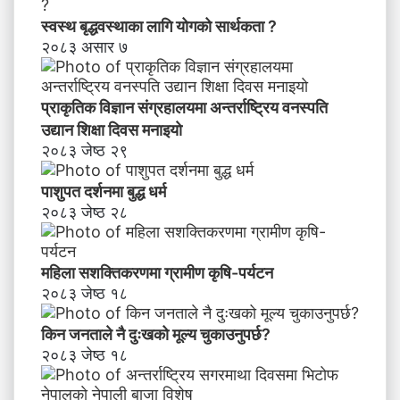
भि
स्वस्थ बृद्धवस्थाका लागि योगको सार्थकता ?
मु
२०८३ असार ७
खी
क
र
प्राकृतिक विज्ञान संग्रहालयमा अन्तर्राष्ट्रिय वनस्पति
ण
उद्यान शिक्षा दिवस मनाइयाे
२०८३ जेष्ठ २९
पाशुपत दर्शनमा बुद्ध धर्म​
२०८३ जेष्ठ २८
महिला सशक्तिकरणमा ग्रामीण कृषि-पर्यटन
२०८३ जेष्ठ १८
किन जनताले नै दुःखको मूल्य चुकाउनुपर्छ?
२०८३ जेष्ठ १८