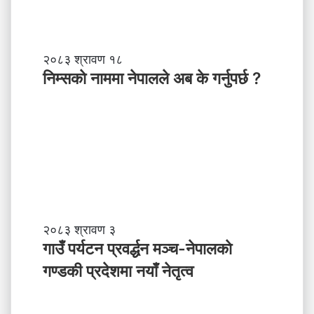
नि
२०८३ श्रावण १८
म्स
निम्सकाे नाममा नेपालले अब के गर्नुपर्छ ?
काे
ना
म
मा
ने
पा
ल
ले
अ
ब
गा
२०८३ श्रावण ३
के
उँ
गाउँ पर्यटन प्रवर्द्धन मञ्च-नेपालकाे
ग
प
गण्डकी प्रदेशमा नयाँ नेतृत्व
र्नु
र्य
प
ट
र्छ
न