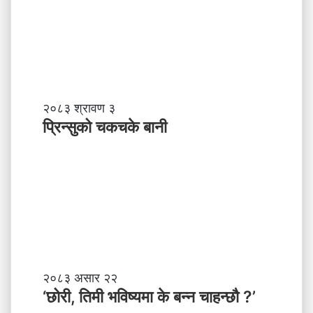
?
प्र
व
र्द्ध
न
म
ञ्च
-
प्रि
२०८३ श्रावण ३
ने
न्सु
प्रिन्सुको चकचके बानी
पा
को
ल
च
काे
क
ग
च
ण्ड
के
की
बा
प्र
नी
दे
श
मा
‘
२०८३ असार २२
न
छो
‘छोरी, तिमी भविष्यमा के बन्न चाहन्छौ ?’
याँ
री