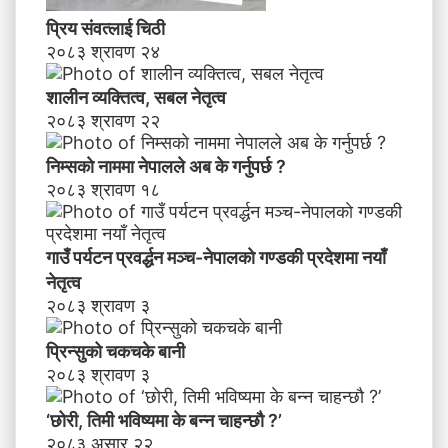
न
प्रिय संवत्लाई चिठी
याँ
२०८३ श्रावण २४
ने
तृ
त्व
शालीन व्यक्तित्व, सबल नेतृत्व
२०८३ श्रावण २२
निम्सकाे नाममा नेपालले अब के गर्नुपर्छ ?
२०८३ श्रावण १८
गाउँ पर्यटन प्रवर्द्धन मञ्च-नेपालकाे गण्डकी प्रदेशमा नयाँ
नेतृत्व
२०८३ श्रावण ३
प्रिन्सुको चकचके बानी
२०८३ श्रावण ३
‘छोरी, तिमी भविष्यमा के बन्न चाहन्छौ ?’
२०८३ असार २२