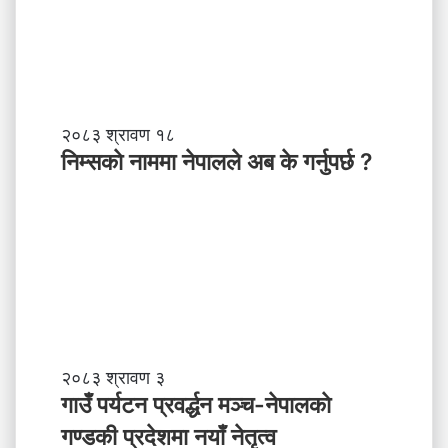
त्व
,
स
ब
ल
ने
तृ
नि
२०८३ श्रावण १८
त्व
म्स
निम्सकाे नाममा नेपालले अब के गर्नुपर्छ ?
काे
ना
म
मा
ने
पा
ल
ले
अ
ब
गा
२०८३ श्रावण ३
के
उँ
गाउँ पर्यटन प्रवर्द्धन मञ्च-नेपालकाे
ग
प
गण्डकी प्रदेशमा नयाँ नेतृत्व
र्नु
र्य