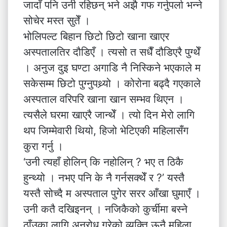
जादाँ पनि उनी रहिछन् भने अझै गफ गर्नुपर्ला भन्ने
सोचेर मस्त सुतेँ ।
भोलिपल्ट बिहान छिटो छिटो खाना खाएर
अस्पतालतिर दौडिएँ । त्यसो त सधैँ दौडिएरै पुग्थेँ
। अनुज दुइ घण्टा अगाडि नै निस्किने भएकाले म
सकेसम्म छिटो पुग्नुपथ्र्यो । कोरोना बढ्दै गएकाले
अस्पताल वरिपरि खाना खान सम्भव थिएन ।
त्यसैले घरमा खाएरै जान्थेँ । त्यो दिन मेरो लागि
थप जिम्मेवारी थियो, हिजो भेटिएकी महिलासँग
कुरा गर्नु ।
‘उनी त्यहाँ होलिन् कि नहोलिन् ? भए त ठिकै
हुन्थ्यो । नभए पनि के नै गर्नसक्थेँ र ?’ यस्तै
यस्तै सोच्दै म अस्पताल पुगेर सरर आँखा घुमाएँ ।
उनी कतै दखिइनन् । नजिकैको कुर्चीमा बस्ने
ठाँउका लागि अनुरोध गरेको व्यक्ति ऊनै महिला