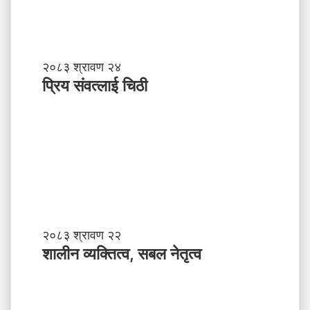
प्रि
२०८३ श्रावण २४
य
प्रिय संवत्लाई चिठी
सं
व
त्ला
ई
चि
ठी
शा
२०८३ श्रावण २२
ली
शालीन व्यक्तित्व, सबल नेतृत्व
न
व्य
क्ति