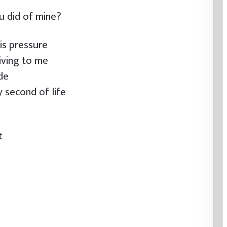
ou did of mine?
his pressure
iving to me
de
 second of life
t