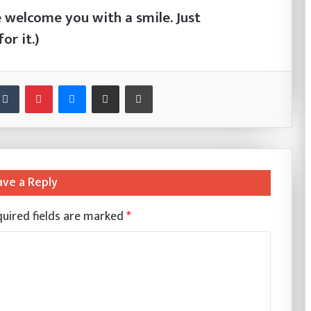
e welcome you with a smile. Just
for it.)
nkedIn
Tumblr
Pinterest
Messenger
Share via Email
Print
ave a Reply
uired fields are marked
*