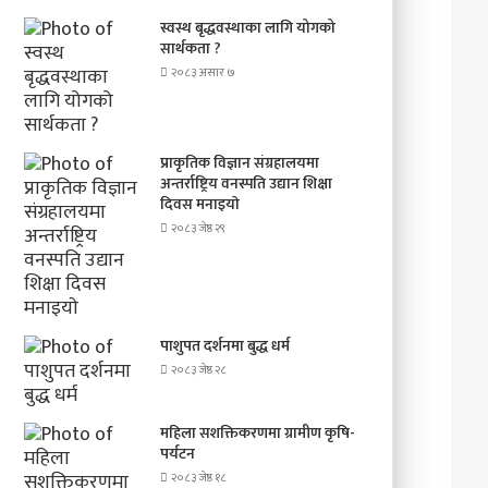
स्वस्थ बृद्धवस्थाका लागि योगको
सार्थकता ?
२०८३ असार ७
प्राकृतिक विज्ञान संग्रहालयमा
अन्तर्राष्ट्रिय वनस्पति उद्यान शिक्षा
दिवस मनाइयाे
२०८३ जेष्ठ २९
पाशुपत दर्शनमा बुद्ध धर्म​
२०८३ जेष्ठ २८
महिला सशक्तिकरणमा ग्रामीण कृषि-
पर्यटन
२०८३ जेष्ठ १८