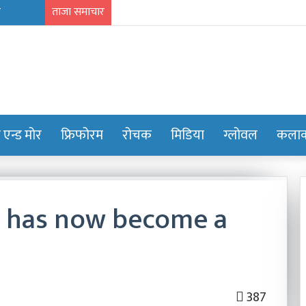
ताजा समाचार
ट एन्ड मोर
फ्रिफोरम
रोचक
मिडिया
ग्लोवल
कलाक्
ss has now become a
निम्सकाे
नाममा
नेपालले
अब
387
के