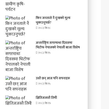
किन जनताले नै दुःखको मूल्य
चुकाउनुपर्छ?
२०८३ जेष्ठ १८
अन्तर्राष्ट्रिय सगरमाथा दिवसमा
भिटाेफ नेपालकाे नेपाली बाजा विशेष
२०८३ जेष्ठ १५
उस्तै छन् आज पनि सपनाहरू
२०८३ जेष्ठ १५
क्षितिजजस्तै तिमी
२०८३ जेष्ठ १४