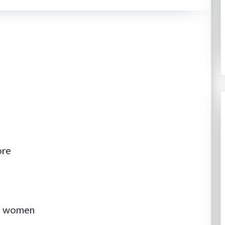
गर्नुपर्छ
?
य विशेष कार्यदलमा
्त्रणसम्बन्धी
२०८३ श्रावण १८
निम्सकाे नाममा नेपालले अब के गर्नुपर्छ ?
ore
 a women