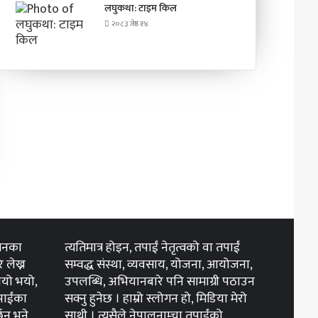
लघुकथा: टाइम किल
२०८३ जेष्ठ १४
 मनका
त्यतिमात्र होइन, तपाईं नेतृत्वको वा तपाईं
 लेख्न
सम्वद्ध संस्था, व्यवसाय, योजना, आयोजना,
ुभयो भयो,
उपलब्धि, अभियानबारे पनि सामाग्री पठाउन
तपाईंका
सक्नु हुनेछ । हाम्रो स्लोगन हो, मिडिया मेरो
छन् भने
साथी । त्यसैले नेपालनाम्चा तपाईंको