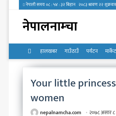
नेपालनाम्चा
होमपेज
हालखबर
गाउँठाउँ
पर्यटन
मार्के
Your little prince
नेपाल
women
प्रहरी
केन्द्रीय
विशेष
nepalnamcha.com
२०७८ असार ८
कार्यदलमा