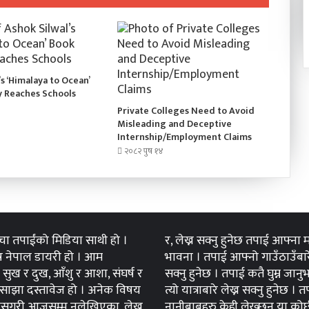
’s ‘Himalaya to Ocean’
y Reaches Schools
Private Colleges Need to Avoid
Misleading and Deceptive
Internship/Employment Claims
२०८२ पुष १४
्चा तपाईंको मिडिया साथी हो ।
र, लेख्न सक्नु हुनेछ तपाई आफ्ना
 नेपाल डायरी हो । आम
भावना । तपाई आफ्नो गाउँठाउँबारे
सुख र दुख, आँशु र आशा, संघर्ष र
सक्नु हुनेछ । तपाई कतै घुम्न जान
ाझा दस्तावेज हो । अनेक विषय
त्यो यात्राबारे लेख्न सक्नु हुनेछ । 
सगरी आजसम्म नलेखिएका, लेख्न
नानीबाबुहरु केही लेख्छन् या कोर्