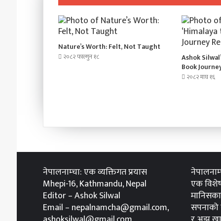
Nature’s Worth: Felt, Not Taught
२०८२ फाल्गुन १८
Ashok Silwal
Book Journe
२०८२ माघ १६
नेपालनाम्चा: एक व्यक्तिगत प्रयास
नेपालनाम
Mhepi-16, Kathmandu, Nepal
एक विशेष
Editor – Ashok Silwal
मानिसका 
Email – nepalnamcha@gmail.com,
सपनाको स
ashoksilwal@gmail.com
र अझ खा