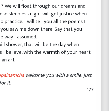
t ? We will float through our dreams and
ese sleepless night will get justice when
practice. I will tell you all the poems I
t you saw me down there. Say that you
he way I assumed.
ill shower, that will be the day when
ds I believe, with the warmth of your heart
 an art.
epalnamcha
welcome you with a smile. Just
r it.
177