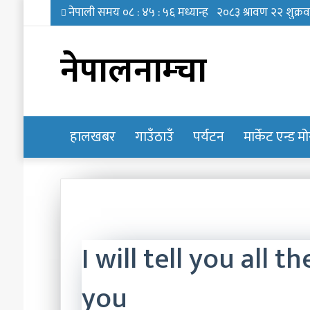
नेपालनाम्चा
हालखबर
होमपेज
गाउँठाउँ
पर्यटन
मार्केट एन्ड म
I will tell you all 
you