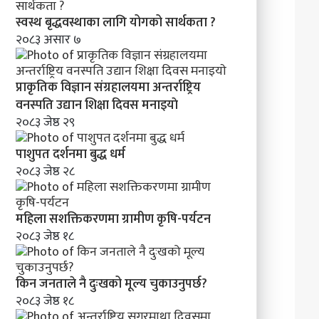
क
र
स्वस्थ बृद्धवस्थाका लागि योगको सार्थकता ?
ण
२०८३ असार ७
प्राकृतिक विज्ञान संग्रहालयमा अन्तर्राष्ट्रिय
वनस्पति उद्यान शिक्षा दिवस मनाइयाे
२०८३ जेष्ठ २९
पाशुपत दर्शनमा बुद्ध धर्म​
२०८३ जेष्ठ २८
महिला सशक्तिकरणमा ग्रामीण कृषि-पर्यटन
२०८३ जेष्ठ १८
किन जनताले नै दुःखको मूल्य चुकाउनुपर्छ?
२०८३ जेष्ठ १८