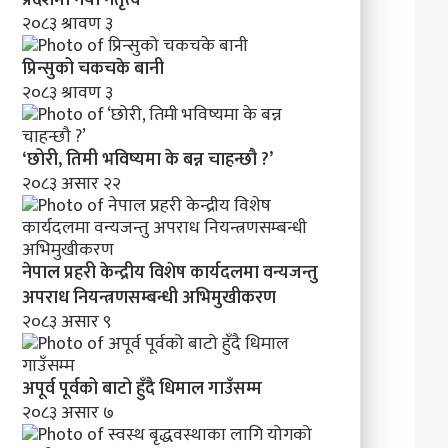
मा
२०८३ श्रावण ३
व
न्य
प्रिन्सुको चकचके बानी
ज
२०८३ श्रावण ३
न्तु
अ
प
‘छोरी, तिमी भविष्यमा के बन्न चाहन्छौ ?’
रा
२०८३ असार २२
ध
नि
य
न्त्र
नेपाल प्रहरी केन्द्रीय विशेष कार्यदलमा वन्यजन्तु
ण
स
अपराध नियन्त्रणसम्बन्धी अभिमुखीकरण
म्ब
२०८३ असार ९
न्धी
अ
भि
अपूर्व पूर्वको बाटो हुँदै धिमाल गाउँसम्म
मु
२०८३ असार ७
खी