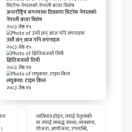
अन्तर्राष्ट्रिय सगरमाथा दिवसमा भिटाेफ नेपालकाे
नेपाली बाजा विशेष
२०८३ जेष्ठ १५
उस्तै छन् आज पनि सपनाहरू
२०८३ जेष्ठ १५
क्षितिजजस्तै तिमी
२०८३ जेष्ठ १४
लघुकथा: टाइम किल
२०८३ जेष्ठ १४
्ना
त्यतिमात्र होइन, तपाईं नेतृत्वको
ो
वा तपाईं सम्वद्ध संस्था, व्यवसाय,
 ।
योजना, आयोजना, उपलब्धि,