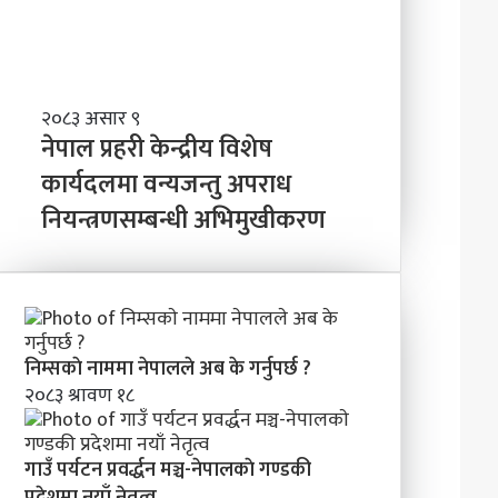
त्व
वि
ष्य
मा
के
ब
ने
२०८३ असार ९
न्न
पा
नेपाल प्रहरी केन्द्रीय विशेष
चा
ल
कार्यदलमा वन्यजन्तु अपराध
ह
प्र
न्छौ
नियन्त्रणसम्बन्धी अभिमुखीकरण
ह
?
री
’
के
न्द्री
य
वि
शे
निम्सकाे नाममा नेपालले अब के गर्नुपर्छ ?
ष
२०८३ श्रावण १८
का
र्य
द
गाउँ पर्यटन प्रवर्द्धन मञ्च-नेपालकाे गण्डकी
ल
प्रदेशमा नयाँ नेतृत्व