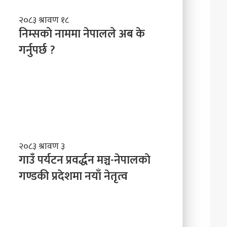
नि
२०८३ श्रावण १८
म्स
निम्सकाे नाममा नेपालले अब के
काे
गर्नुपर्छ ?
ना
म
मा
ने
पा
ल
ले
अ
ब
गा
२०८३ श्रावण ३
के
उँ
गाउँ पर्यटन प्रवर्द्धन मञ्च-नेपालकाे
ग
प
गण्डकी प्रदेशमा नयाँ नेतृत्व
र्नु
र्य
प
ट
र्छ
न
?
प्र
व