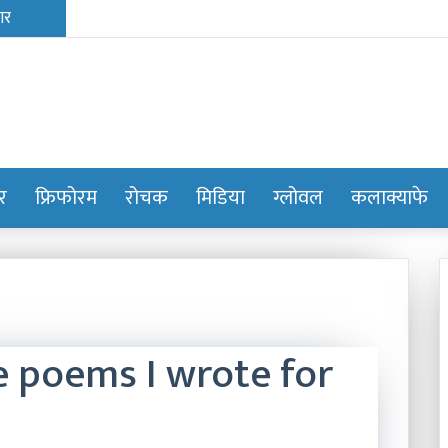
ोर
फ्रिफोरम
रोचक
मिडिया
ग्लोवल
कलाक्याफे
the poems I wrote for