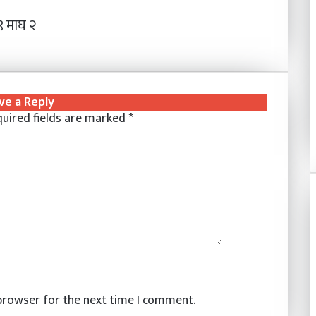
 माघ २
ve a Reply
uired fields are marked
*
 browser for the next time I comment.