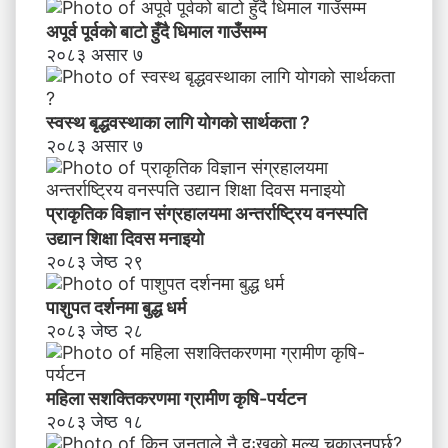
ण
स
अपूर्व पूर्वको बाटो हुँदै धिमाल गाउँसम्म
म्ब
२०८३ असार ७
न्धी
अ
भि
स्वस्थ बृद्धवस्थाका लागि योगको सार्थकता ?
मु
२०८३ असार ७
खी
क
र
प्राकृतिक विज्ञान संग्रहालयमा अन्तर्राष्ट्रिय वनस्पति
ण
उद्यान शिक्षा दिवस मनाइयाे
२०८३ जेष्ठ २९
पाशुपत दर्शनमा बुद्ध धर्म​
२०८३ जेष्ठ २८
महिला सशक्तिकरणमा ग्रामीण कृषि-पर्यटन
२०८३ जेष्ठ १८