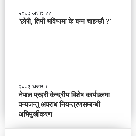
श
मा
‘
२०८३ असार २२
न
छो
‘छोरी, तिमी भविष्यमा के बन्न चाहन्छौ ?’
याँ
री
ने
,
तृ
ति
त्व
मी
भ
वि
ष्य
मा
के
ब
ने
२०८३ असार ९
न्न
पा
नेपाल प्रहरी केन्द्रीय विशेष कार्यदलमा
चा
ल
वन्यजन्तु अपराध नियन्त्रणसम्बन्धी
ह
प्र
न्छौ
ह
अभिमुखीकरण
?
री
’
के
न्द्री