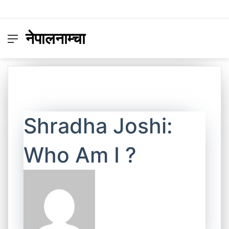
नेपालनाम्चा
Menu
Switc
S
skin
fo
Shradha Joshi:
Who Am I ?