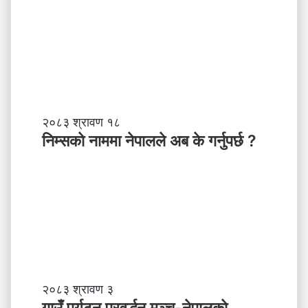
नि
२०८३ श्रावण १८
म्स
निम्सकाे नाममा नेपालले अब के गर्नुपर्छ ?
काे
ना
म
मा
ने
पा
ल
ले
अ
ब
गा
२०८३ श्रावण ३
के
उँ
गाउँ पर्यटन प्रवर्द्धन मञ्च-नेपालकाे