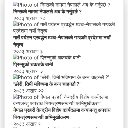
य
वि
निम्सकाे नाममा नेपालले अब के गर्नुपर्छ ?
शे
२०८३ श्रावण १८
ष
का
र्य
गाउँ पर्यटन प्रवर्द्धन मञ्च-नेपालकाे गण्डकी प्रदेशमा नयाँ
द
नेतृत्व
ल
२०८३ श्रावण ३
मा
व
प्रिन्सुको चकचके बानी
न्य
२०८३ श्रावण ३
ज
न्तु
‘छोरी, तिमी भविष्यमा के बन्न चाहन्छौ ?’
अ
२०८३ असार २२
प
रा
ध
नेपाल प्रहरी केन्द्रीय विशेष कार्यदलमा वन्यजन्तु अपराध
नि
य
नियन्त्रणसम्बन्धी अभिमुखीकरण
न्त्र
२०८३ असार ९