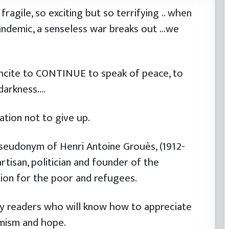
ragile, so exciting but so terrifying .. when
andemic, a senseless war breaks out …we
incite to CONTINUE to speak of peace, to
 darkness….
ation not to give up.
pseudonym of Henri Antoine Grouès, (1912-
rtisan, politician and founder of the
ion for the poor and refugees.
 my readers who will know how to appreciate
timism and hope.