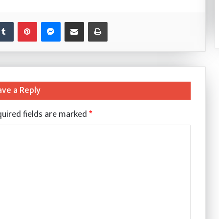
nkedIn
Tumblr
Pinterest
Messenger
Share via Email
Print
ave a Reply
uired fields are marked
*