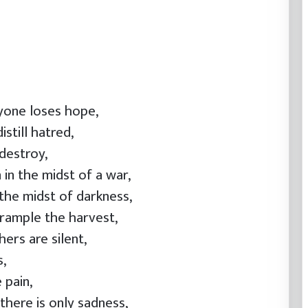
ryone loses hope,
istill hatred,
 destroy,
 in the midst of a war,
n the midst of darkness,
 trample the harvest,
hers are silent,
s,
 pain,
there is only sadness,