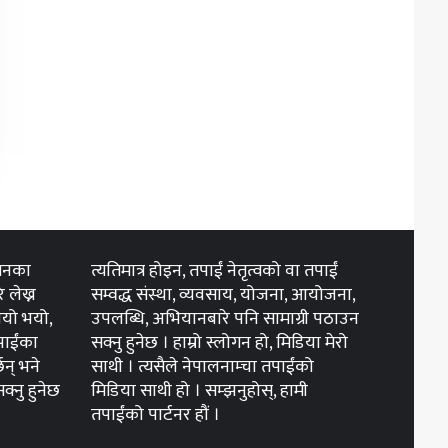
 मनका
त्यतिमात्र होइन, तपाईं नेतृत्वको वा तपाईं
 लेख्न
सम्वद्ध संस्था, व्यवसाय, योजना, आयोजना,
ुभयो भयो,
उपलब्धि, अभियानबारे पनि सामाग्री पठाउन
तपाईंका
सक्नु हुनेछ । हाम्रो स्लोगन हो, मिडिया मेरो
छन् भने
साथी । त्यसैले नेपालनाम्चा तपाईंको
्नु हुनेछ
मिडिया साथी हो । सम्झनुहोस्, हामी
तपाईंको पार्टनर हौं ।