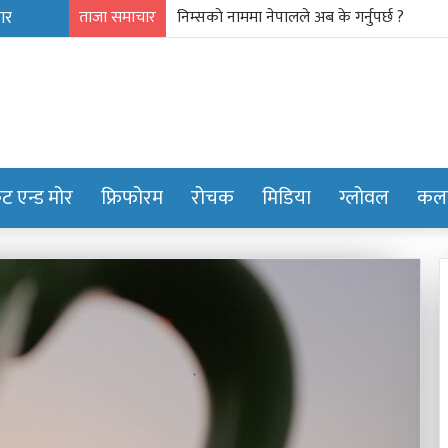
ताजा समाचार
गाउँ पर्यटन प्रवर्द्धन मञ्च-नेपालकाे गण्डकी प्रदेशमा
केट एन्ड मोर
फ्रिफोरम
रोचक
मिडिया
ग्लोवल
कला
शालीन
व्यक्तित्व,
सबल
नेतृत्व