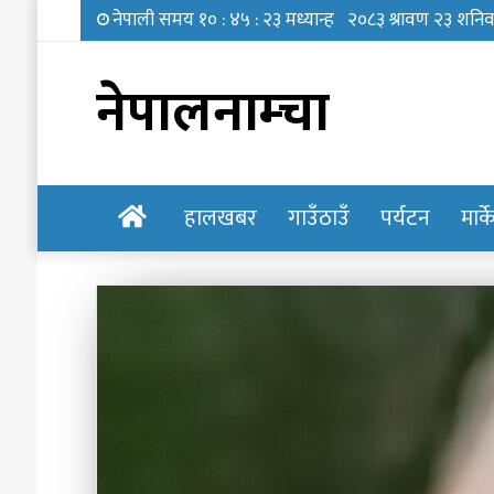
नेपालनाम्चा
होमपेज
हालखबर
गाउँठाउँ
पर्यटन
मार्
‘छोरी,
तिमी
भविष्यमा
के
बन्न