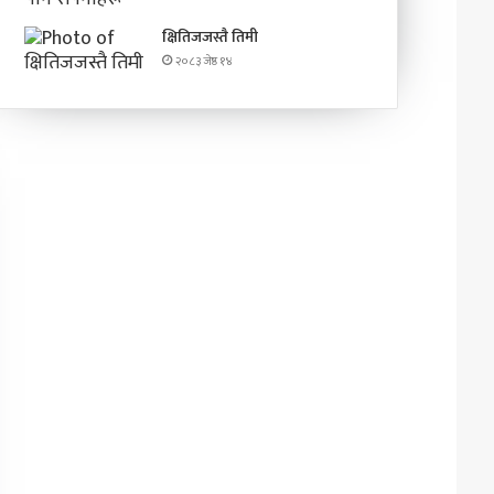
क्षितिजजस्तै तिमी
२०८३ जेष्ठ १४