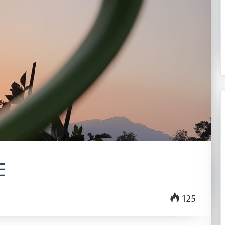
२०८३ श्रावण २२
के बन्न चाहन्छौ ?’
शालीन व्यक्तित्व, सबल नेतृत्व
E
125