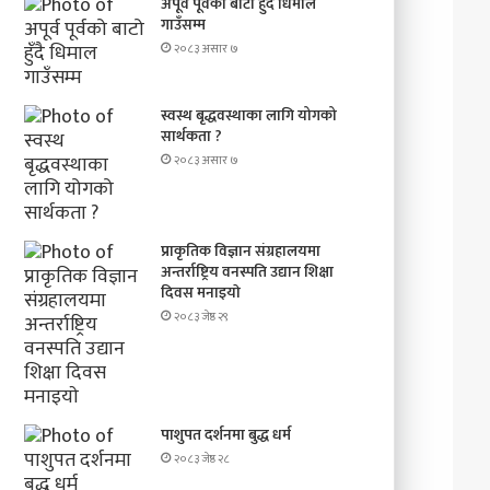
अपूर्व पूर्वको बाटो हुँदै धिमाल
गाउँसम्म
२०८३ असार ७
स्वस्थ बृद्धवस्थाका लागि योगको
सार्थकता ?
२०८३ असार ७
प्राकृतिक विज्ञान संग्रहालयमा
अन्तर्राष्ट्रिय वनस्पति उद्यान शिक्षा
दिवस मनाइयाे
२०८३ जेष्ठ २९
पाशुपत दर्शनमा बुद्ध धर्म​
२०८३ जेष्ठ २८