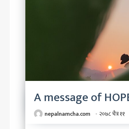
चाहन्छौ
?’
२०८३ असार २२
‘छोरी, तिमी भविष्यमा 
A message of HOP
nepalnamcha.com
२०७८ चैत्र ११