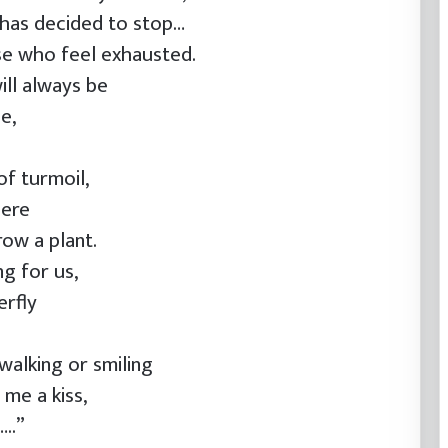
 has decided to stop…
se who feel exhausted.
ill always be
e,
f turmoil,
here
row a plant.
ng for us,
erfly
 walking or smiling
me a kiss,
..”