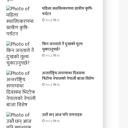
महिला सशक्तिकरणमा ग्रामीण कृषि-
पर्यटन
२०८३ जेष्ठ १८
किन जनताले नै दुःखको मूल्य
चुकाउनुपर्छ?
२०८३ जेष्ठ १८
अन्तर्राष्ट्रिय सगरमाथा दिवसमा
भिटाेफ नेपालकाे नेपाली बाजा विशेष
२०८३ जेष्ठ १५
उस्तै छन् आज पनि सपनाहरू
२०८३ जेष्ठ १५