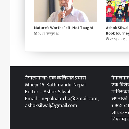
Nature’s Worth: Felt, Not Taught
Ashok Silwal
Book Journe
२०८२ फाल्गुन १८
२०८२ माघ १६
नेपालनाम्चा: एक व्यक्तिगत प्रयास
नेपालनाम
Mhepi-16, Kathmandu, Nepal
एक विशेष
Editor – Ashok Silwal
मानिसका 
Email – nepalnamcha@gmail.com,
सपनाको स
ashoksilwal@gmail.com
र अझ खा
लायक नठ
विषयमा तप