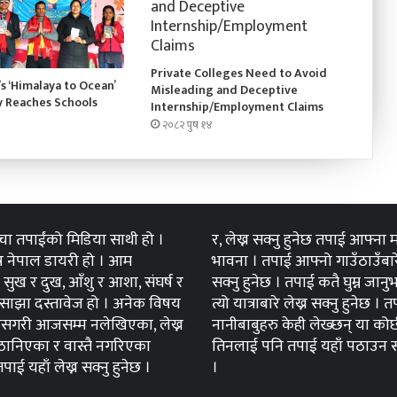
Private Colleges Need to Avoid
’s ‘Himalaya to Ocean’
Misleading and Deceptive
y Reaches Schools
Internship/Employment Claims
२०८२ पुष १४
्चा तपाईंको मिडिया साथी हो ।
र, लेख्न सक्नु हुनेछ तपाई आफ्ना
 नेपाल डायरी हो । आम
भावना । तपाई आफ्नो गाउँठाउँबारे
सुख र दुख, आँशु र आशा, संघर्ष र
सक्नु हुनेछ । तपाई कतै घुम्न जान
ाझा दस्तावेज हो । अनेक विषय
त्यो यात्राबारे लेख्न सक्नु हुनेछ । 
सगरी आजसम्म नलेखिएका, लेख्न
नानीबाबुहरु केही लेख्छन् या कोर्
ानिएका र वास्तै नगरिएका
तिनलाई पनि तपाई यहाँ पठाउन सक
ाई यहाँ लेख्न सक्नु हुनेछ ।
।