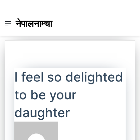
नेपालनाम्चा
Menu
Switc
S
skin
fo
I feel so delighted
to be your
daughter