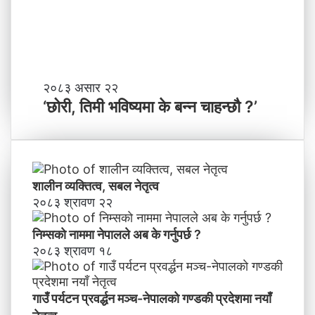
ण्ड
के
की
बा
प्र
नी
दे
श
मा
‘
२०८३ असार २२
न
छो
‘छोरी, तिमी भविष्यमा के बन्न चाहन्छौ ?’
याँ
री
ने
,
तृ
ति
त्व
मी
भ
शालीन व्यक्तित्व, सबल नेतृत्व
वि
२०८३ श्रावण २२
ष्य
मा
निम्सकाे नाममा नेपालले अब के गर्नुपर्छ ?
के
२०८३ श्रावण १८
ब
न्न
चा
गाउँ पर्यटन प्रवर्द्धन मञ्च-नेपालकाे गण्डकी प्रदेशमा नयाँ
ह