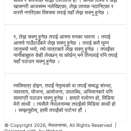
संघर्ष र सपनाको साझा दस्तावेज हो । अनेक विषय र अझ
खासगरी आजसम्म नलेखिएका, लेख्न लायक नठानिएका र
वास्तै नगरिएका विषयमा तपाई यहाँ लेख्न सक्नु हुनेछ ।
र, लेख्न सक्नु हुनेछ तपाई आफ्ना मनका भावना । तपाई
आफ्नो गाउँठाउँबारे लेख्न सक्नु हुनेछ । तपाई कतै घुम्न
जानुभयो भयो, त्यो यात्राबारे लेख्न सक्नु हुनेछ । तपाईंका
नानीबाबुहरु केही लेख्छन् या कोर्छन् भने तिनलाई पनि तपाई
यहाँ पठाउन सक्नु हुनेछ ।
त्यतिमात्र होइन, तपाईं नेतृत्वको वा तपाईं सम्वद्ध संस्था,
व्यवसाय, योजना, आयोजना, उपलब्धि, अभियानबारे पनि
सामाग्री पठाउन सक्नु हुनेछ । हाम्रो स्लोगन हो, मिडिया
मेरो साथी । त्यसैले नेपालनाम्चा तपाईंको मिडिया साथी हो
। सम्झनुहोस्, हामी तपाईंको पार्टनर हौं ।
© Copyright 2026, नेपालनाम्चा, All Rights Reserved |