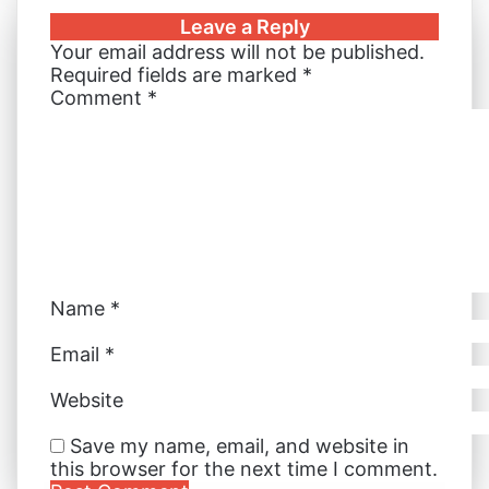
k
b
t
s
s
t
e
r
n
Leave a Reply
e
l
e
e
e
s
r
e
t
Your email address will not be published.
d
r
r
n
n
A
v
Required fields are marked
*
I
e
g
g
p
i
Comment
*
n
s
e
e
p
a
t
r
r
E
m
a
i
l
Name
*
Email
*
Website
Save my name, email, and website in
this browser for the next time I comment.