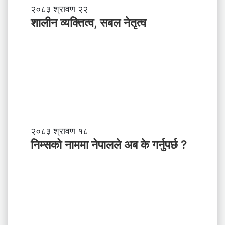
शा
२०८३ श्रावण २२
ली
शालीन व्यक्तित्व, सबल नेतृत्व
न
व्य
क्ति
त्व
,
स
ब
ल
ने
तृ
नि
२०८३ श्रावण १८
त्व
म्स
निम्सकाे नाममा नेपालले अब के गर्नुपर्छ ?
काे
ना
म
मा
ने
पा
ल