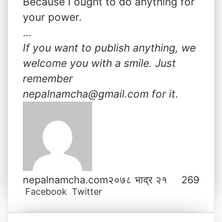
Because I ought to do anything for
your power.
…
If you want to publish anything, we
welcome you with a smile. Just
remember
nepalnamcha@gmail.com for it.
nepalnamcha.com
२०७८ भाद्र २१
269
Facebook
Twitter
L
T
P
M
M
W
V
S
P
i
u
i
e
e
h
i
h
r
n
m
n
s
s
a
b
a
i