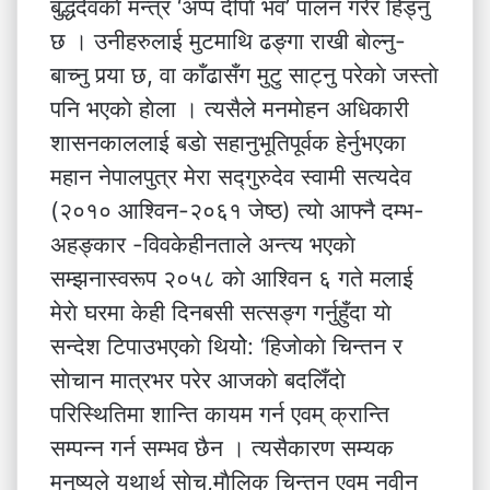
बुद्धदेवकाे मन्त्र ‘अप्प दीपाे भव’ पालन गरेर हिँड्नु
छ । उनीहरुलाई मुटमाथि ढङ्गा राखी बाेल्नु-
बाच्नु पर्‍या छ, वा काँढासँग मुटु साट्नु परेकाे जस्ताे
पनि भएकाे हाेला । त्यसैले मनमाेहन अधिकारी
शासनकाललाई बडाे सहानुभूतिपूर्वक हेर्नुभएका
महान नेपालपुत्र मेरा सद्गुरुदेव स्वामी सत्यदेव
(२०१० आश्विन-२०६१ जेष्ठ) त्याे आफ्नै दम्भ-
अहङ्कार -विवकेहीनताले अन्त्य भएकाे
सम्झनास्वरूप २०५८ काे आश्विन ६ गते मलाई
मेराे घरमा केही दिनबसी सत्सङ्ग गर्नुहुँदा याे
सन्देश टिपाउभएकाे थियोे: ‘हिजाेकाे चिन्तन र
साेचान मात्रभर परेर आजकाे बदलिँदाे
परिस्थितिमा शान्ति कायम गर्न एवम् क्रान्ति
सम्पन्न गर्न सम्भव छैन । त्यसैकारण सम्यक
मनुष्यले यथार्थ साेच,माैलिक चिन्तन एवम् नवीन