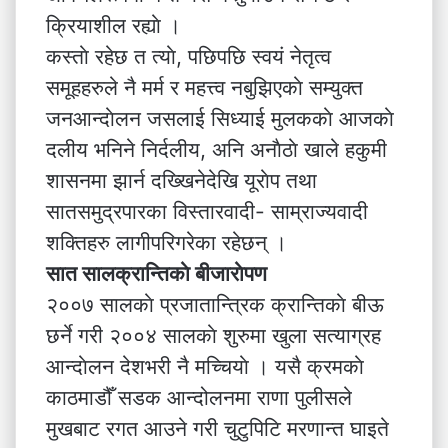
क्रियाशील रह्याे ।
कस्ताे रहेछ त त्याे, पछिपछि स्वयं नेतृत्व
समूहहरुले नै मर्म र महत्त्व नबुझिएकाे सम्युक्त
जनआन्दाेलन जसलाई सिध्याई मुलककाे आजकाे
दलीय भनिने निर्दलीय, अनि अनाैठाे खाले हकुमी
शासनमा झार्न दख्खिनेदेखि यूराेप तथा
सातसमुद्रपारका विस्तारवादी- साम्राज्यवादी
शक्तिहरु लागीपरिगरेका रहेछन् ।
सात सालक्रान्तिकाे बीजाराेपण
२००७ सालकाे प्रजातान्त्रिक क्रान्तिकाे बीऊ
छर्ने गरी २००४ सालकाे शुरुमा खुला सत्याग्रह
आन्दाेलन देशभरी नै मच्चियाे । यसै क्रमकाे
काठमाडौँ सडक आन्दोलनमा राणा पुलीसले
मुखबाट रगत आउने गरी चुटुपिटि मरणान्त घाइते