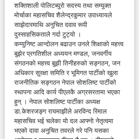
शक्तिशाली पाेलिटब्युराे सदस्य तथा सम्युक्त
माेर्चाका महासचिव शै‌लेन्द्रकुमार उपाध्यायले
साझेदारमाथि अनुचित दवाव रूपी
दुस्साहसिकताले गर्दा टुट्यो ।
कम्युनिष्ट आन्दाेलन बढाउन उनले शिक्षाकाे महत्त्व
बुझेर प्रगतिशील अध्ययन मण्डल, जनवर्गीय
संगठनकाे महत्त्व बुझी तिनीहरुकाे सङ्गठन, जन
अधिकार सुरक्षा समिति र भूमिगत पार्टीको खुला
राजनीतिक सङ्गठन नेपाल साेशलिष्ट पार्टीको
स्थापना आदि कार्य पीएलकै अग्रसरतामा भएका
हुन् । नेपाल साेशलिष्ट पार्टीका अध्यक्ष
डा.केशरजङ्ग रायमाझीले अरविन्द रिमाल
महासचिव भई चलेका याे दल आफ्नाे नेतृत्वमा
भएकाे दावा अनुचित तवरले गरे पनि यसका