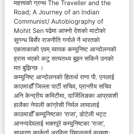
महत्त्वकाे ग्रन्थ The Traveller and the
Road; A Journey of an Indian
Communist/ Autobiography of
Mohit Sen पढेमा आफ्नाे देशकाे माटाेकाे
सुगन्ध बिर्सेर राजनीति गर्नाले नै भारतकाे
एकताकाकाे एवम् व्यापक कम्युनिष्ट आन्दोलनकाे
ह्रास भएकाे कटु सत्यतथ्य बुझ्न सकिने उनकाे
मत बुझिन्छ ।
कम्युनिष्ट आन्दाेलनकाे हितार्थ राणा पी. एनलाई
काठमाडौँ जिल्ला पार्टी सचिव, प्रान्तीय सचिव
अनि केन्द्रीय कमिटीमा, दार्जिलिङका आप्रवाशी
हालैका नेपाली कांग्रेसी निर्मल लामालाई
काठमाडौँ कम्युनिष्टका ‘राजा’, डाेटेली भट्ट
आनन्ददेवलाई भक्तपुरे कम्युनिष्टका ‘राजा’,
साधारण कार्कर्ता अरविन्द रिमाललाई क्रमशः