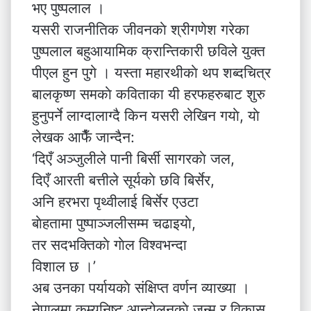
भए पुष्पलाल ।
यसरी राजनीतिक जीवनकाे श्रीगणेश गरेका
पुष्पलाल बहुआयामिक क्रान्तिकारी छविले युक्त
पीएल हुन पुगे । यस्ता महारथीकाे थप शब्दचित्र
बालकृष्ण समकाे कविताका यी हरफहरुबाट शुरु
हुनुपर्ने लाग्दालाग्दै किन यसरी लेखिन गयाे, याे
लेखक आफैँ जान्दैन:
‘दिएँ अञ्जुलीले पानी बिर्सी सागरकाे जल,
दिएँ आरती बत्तीले सूर्यकाे छवि बिर्सेर,
अनि हरभरा पृथ्वीलाई बिर्सेर एउटा
बाेहतामा पुष्पाञ्जलीसम्म चढाइयाे,
तर सदभक्तिकाे गाेल विश्वभन्दा
विशाल छ ।’
अब उनका पर्यायकाे संक्षिप्त वर्णन व्याख्या ।
नेपालमा कम्युनिष्ट आन्दोलनकाे जन्म र विकास