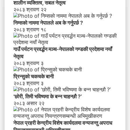
भ
शालीन व्यक्तित्व, सबल नेतृत्व
वि
२०८३ श्रावण २२
ष्य
मा
निम्सकाे नाममा नेपालले अब के गर्नुपर्छ ?
के
२०८३ श्रावण १८
ब
न्न
चा
गाउँ पर्यटन प्रवर्द्धन मञ्च-नेपालकाे गण्डकी प्रदेशमा नयाँ
ह
नेतृत्व
न्छौ
२०८३ श्रावण ३
?
’
प्रिन्सुको चकचके बानी
२०८३ श्रावण ३
‘छोरी, तिमी भविष्यमा के बन्न चाहन्छौ ?’
२०८३ असार २२
नेपाल प्रहरी केन्द्रीय विशेष कार्यदलमा वन्यजन्तु अपराध