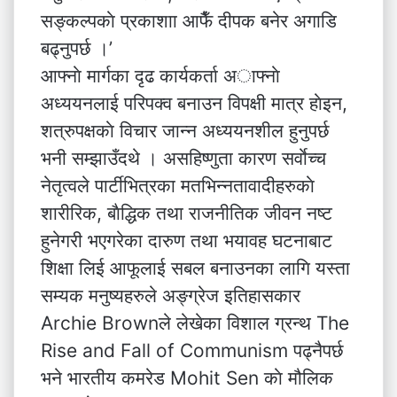
सङ्कल्पकाे प्रकाशाा आफैँ दीपक बनेर अगाडि
बढ्नुपर्छ ।’
आफ्नाे मार्गका दृढ कार्यकर्ता अाफ्नाे
अध्ययनलाई परिपक्व बनाउन विपक्षी मात्र हाेइन,
शत्रुपक्षकाे विचार जान्न अध्ययनशील हुनुपर्छ
भनी सम्झाउँदथे । असहिष्णुता कारण सर्वाेच्च
नेतृत्वले पार्टीभित्रका मतभिन्नतावादीहरुकाे
शारीरिक, बाैद्धिक तथा राजनीतिक जीवन नष्ट
हुनेगरी भएगरेका दारुण तथा भयावह घटनाबाट
शिक्षा लिई आफूलाई सबल बनाउनका लागि यस्ता
सम्यक मनुष्यहरुले अङ्ग्रेज इतिहासकार
Archie Brownले लेखेका विशाल ग्रन्थ The
Rise and Fall of Communism पढ्नैपर्छ
भने भारतीय कमरेड Mohit Sen काे मौलिक