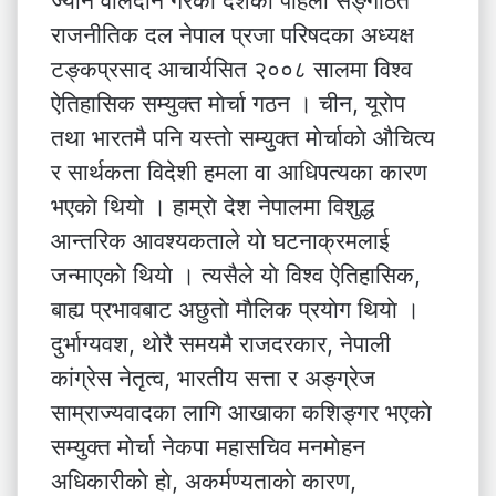
ज्यान वलिदान गरेका देशकाे पहिलाे सङ्गठित
राजनीतिक दल नेपाल प्रजा परिषदका अध्यक्ष
टङ्कप्रसाद आचार्यसित २००८ सालमा विश्व
ऐतिहासिक सम्युक्त माेर्चा गठन । चीन, यूराेप
तथा भारतमै पनि यस्ताे सम्युक्त माेर्चाकाे औचित्य
र सार्थकता विदेशी हमला वा आधिपत्यका कारण
भएकाे थियाे । हाम्राे देश नेपालमा विशुद्ध
आन्तरिक आवश्यकताले याे घटनाक्रमलाई
जन्माएकाे थियाे । त्यसैले याे विश्व ऐतिहासिक,
बाह्य प्रभावबाट अछुताे माैलिक प्रयाेग थियाे ।
दुर्भाग्यवश, थाेरै समयमै राजदरकार, नेपाली
कांग्रेस नेतृत्व, भारतीय सत्ता र अङ्ग्रेज
साम्राज्यवादका लागि आखाका कशिङ्गर भएकाे
सम्युक्त माेर्चा नेकपा महासचिव मनमाेहन
अधिकारीकाे हाे, अकर्मण्यताकाे कारण,