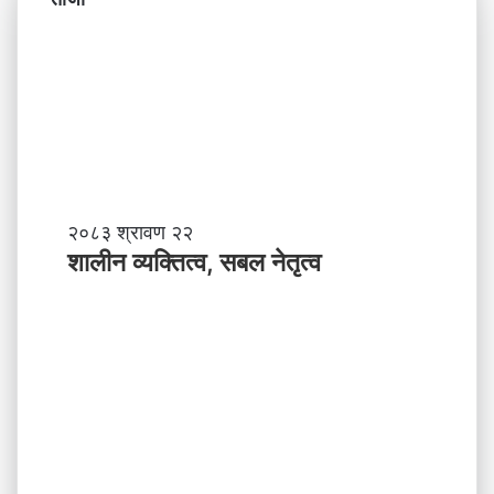
शा
२०८३ श्रावण २२
ली
शालीन व्यक्तित्व, सबल नेतृत्व
न
व्य
क्ति
त्व
,
स
ब
ल
ने