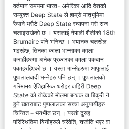
वर्तमान समयमा भारत- अमेरिका आदि देशकाे
सम्युक्त Deep State ले हाम्राे मातृभूमिमा
रैथाने भराैटे Deep State स्थापना गरी राज
चलाइराखेकाे छ । यसलाई नेपाली शैलीकाे 18th
Brumaire पनि भनिन्छ । भयानक चलखेल
भइरहेछ, तिनका काला भान्साका काला
कराहीहरुमा अनेक प्रकारका काला पकवान
पकाइरहिएकाे छ । यस्ता भान्सेहरुमा आफूलाई
पुष्पलालवादी भन्नेहरु पनि छन् । पुष्पलालकाे
गरिमामय ऐतिहासिक धराेहर बाहिरी Deep
State काे ताेकेकाे माेलमा बन्धक वा बिक्री नै
हुने खतराबाट पुष्पलालका सच्चा अनुयायीहरु
चिन्तित – भयभीत छन् । यस्ताे दुरुह
परिस्थितिमा यिनीहरुले चरैवेति, चर‌वेति भएर वा