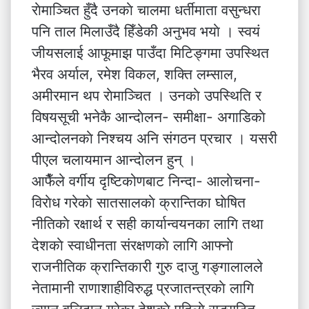
राेमाञ्चित हुँदै उनकाे चालमा धर्तीमाता वसुन्धरा
पनि ताल मिलाउँदै हिँडेकी अनुभव भयाे । स्वयं
जीयसलाई आफूमाझ पाउँदा मिटिङ्गमा उपस्थित
भैरव अर्याल, रमेश विकल, शक्ति लम्साल,
अमीरमान थप राेमाञ्चित । उनकाे उपस्थिति र
विषयसूची भनेकै आन्दाेलन- समीक्षा- अगाडिकाे
आन्दोलनकाे निश्चय अनि संगठन प्रचार । यसरी
पीएल चलायमान आन्दाेलन हुन् ।
आफैँले वर्गीय दृष्टिकोणबाट निन्दा- आलाेचना-
विराेध गरेकाे सातसालकाे क्रान्तिका घाेषित
नीतिकाे रक्षार्थ र सही कार्यान्वयनका लागि तथा
देशकाे स्वाधीनता संरक्षणकाे लागि आफ्नाे
राजनीतिक क्रान्तिकारी गुरु दाजु गङ्गालालले
नेतामानी राणाशाहीविरुद्ध प्रजातन्त्रकाे लागि