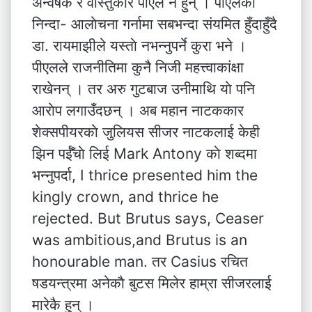
अन्वेषक र वास्तुकार पीएल नै हुन् । पीएलकाे
निन्दा- आलाेचना गर्नामा सबभन्दा संयमित हुँदाहुँदै
डा. रायमाझीले यस्ताे नभन्नुपर्ने कुरा भने ।
पीएलले राजनीतिमा कुनै निजी महत्त्वाकांक्षा
राखेनन् । तर अरु गुटबाज उनीमाथि याे पनि
आराेप लगाउँदछन् । अब महान नाटककार
शेक्सपीयरकाे जुलियस सीजर नाटकलाई केही
झिन पईँचाे लिई Mark Antony काे शब्दमा
भन्नुपर्दा, I thrice presented him the
kingly crown, and thrice he
rejected. But Brutus says, Ceaser
was ambitious,and Brutus is an
honourable man. तर Casius रचित
षडयन्त्रमा अनेकाै बुटस मिलेर हाम्रा सीजरलाई
मारेकै हुन् ।