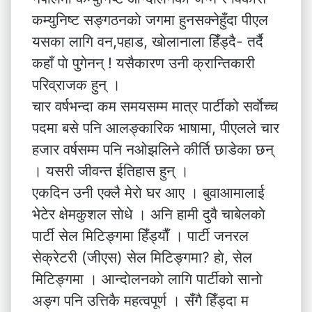
कम्युनिष्ट सङ्गठनकाे जगमा हुनसक्नेहुँदा पीएल
यसका लागि वन,पहाड, खाेलानाला हिँड्दै- तर्दै
कहाँ पाे पुगेनन् ! यसैकारण उनी क्रान्तिकारी
परिव्राजक हुन् ।
चार वर्षभन्दा कम समयसम्म मात्र पार्टीको सर्वाेच्च
पदमा बसे पनि आलङ्कारिक भाषामा, पीएलले चार
हजार वर्षसम्म पनि नओझलिने कीर्ति छाडेका छन्
। यसरी जीवन्त ईतिहास हुन् ।
एकदिन उनी एक्लै मेराे घर आए । बुवाआमालाई
भेटेर क्षेमकुशल साेधे । अनि हामी दुवै चाबेलकाे
पार्टी सेल मिटिङ्गमा हिँड्याैँ । पार्टी जनरल
सेक्रेटरी (जीएस) सेल मिटिङ्गमा? हाे, सेल
मिटिङ्गमा । आन्दाेलनकाे लागि पार्टीको सानाे
अङ्ग पनि उत्तिकै महत्वपूर्ण । सँगै हिँड्दा म