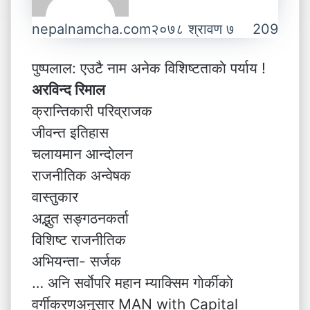
nepalnamcha.com
२०७८ श्रावण ७
209
पुष्पलाल: एउटै नाम अनेक विशिष्टताकाे पर्याय !
अरविन्द रिमाल
क्रान्तिकारी परिव्राजक
जीवन्त इतिहास
चलायमान आन्दाेलन
राजनीतिक अन्वेषक
वास्तुकार
अद्भुत सङ्गठनकर्ता
विशिष्ट राजनीतिक
अभियन्ता- सर्जक
… अनि सर्वाेपरि महान म्याक्सिम गाेर्कीकाे
वर्गीकरणअनुसार MAN with Capital