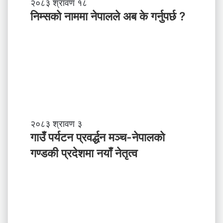
तृ
नि
२०८३ श्रावण १८
त्व
म्स
निम्सकाे नाममा नेपालले अब के गर्नुपर्छ ?
काे
ना
म
मा
ने
पा
ल
ले
अ
ब
गा
२०८३ श्रावण ३
के
उँ
गाउँ पर्यटन प्रवर्द्धन मञ्च-नेपालकाे
ग
प
गण्डकी प्रदेशमा नयाँ नेतृत्व
र्नु
र्य
प
ट
र्छ
न
?
प्र
व
र्द्ध
न