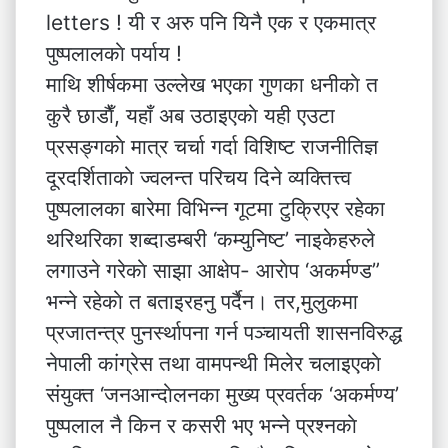
letters ! यी र अरु पनि यिनै एक र एकमात्र
पुष्पलालकाे पर्याय !
माथि शीर्षकमा उल्लेख भएका गुणका धनीकाे त
कुरै छाडाैँ, यहाँ अब उठाइएकाे यही एउटा
प्रसङ्गकाे मात्र चर्चा गर्दा विशिष्ट राजनीतिज्ञ
दूरदर्शिताकाे ज्वलन्त परिचय दिने व्यक्तित्त्व
पुष्पलालका बारेमा विभिन्न गूटमा टुक्रिएर रहेका
थरिथरिका शब्दाडम्बरी ‘कम्युनिष्ट’ नाइकेहरुले
लगाउने गरेकाे साझा आक्षेप- आराेप ‘अकर्मण्ड”
भन्ने रहेकाे त बताइरहनु पर्दैन। तर,मुलुकमा
प्रजातन्त्र पुनर्स्थापना गर्न पञ्चायती शासनविरुद्ध
नेपाली कांग्रेस तथा वामपन्थी मिलेर चलाइएकाे
संयुक्त ‘जनआन्दाेलनका मुख्य प्रवर्तक ‘अकर्मण्य’
पुष्पलाल नै किन र कसरी भए भन्ने प्रश्नकाे