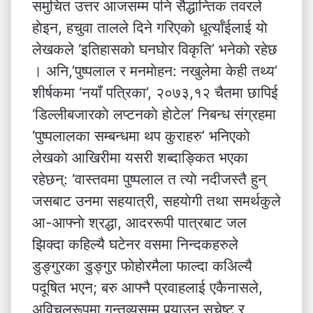
समुचित उत्तर आजसम्म पनि सैद्धान्तिक तवरले
हाेइन, हचुवा तालले दिने गरिएकाे धूर्त्याँईलाई याे
लेखकले ‘इतिहासकाे घनघाेर विकृति’ भनेकाे रहेछ
। अनि,’पुष्पलाल र मनमाेहन: नखुलेमा केही तथ्य’
शीर्षकमा ‘नयाँ पत्रिका’, २०७३,१२ चैतमा छापिई
‘डिल्लीबजारकाे लप्टनकाे हाेटेल’ निबन्ध संग्रहमा
‘पुष्पलालका सम्बन्धमा थप कुराहरु’ भनिएकाे
लेखकाे आखिरीमा यसरी शब्दाङ्कित भएका
रहेछन्: ‘वास्तवमा पुष्पलाल त त्याे नदीजस्तै हुन्
जसबाट उनमा सहयात्री, सहयाेगी तथा समर्थकुले
आ-आफ्नाे श्रद्धा, आदररूपी पात्रबाट जल
झिक्दा कहिल्यै घटेनर वसमा निन्दकहरुले
डुङ्गुरका डुङ्गुर फाेहाेरमैला फाल्दा कअिल्यै
पदूषित भएन; बरु आफ्नै प्रवाहलाई एकैनासले,
अविचलरूपमा गन्तव्यसम्म पुर्‍याउन सचेष्ट र