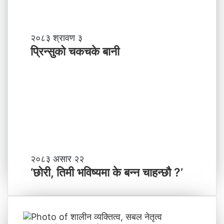
म
ञ्च
-
प्रि
२०८३ श्रावण ३
ने
न्सु
प्रिन्सुको चकचके बानी
पा
को
ल
च
काे
क
ग
च
ण्ड
के
की
बा
प्र
नी
दे
श
मा
‘
२०८३ असार २२
न
छो
‘छोरी, तिमी भविष्यमा के बन्न चाहन्छौ ?’
याँ
री
ने
,
तृ
ति
त्व
मी