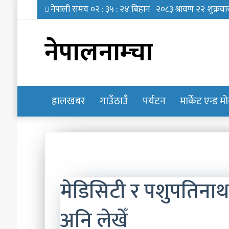
नेपालनाम्चा
हालखबर
होमपेज
गाउँठाउँ
पर्यटन
मार्केट एन्ड म
मेडिसिटी र पशुपतिनाथ
अनि लेखेँ