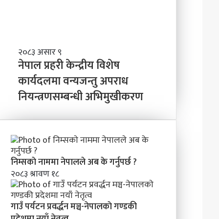
त्व
वि
ष्य
मा
के
ब
ने
२०८३ असार ९
न्न
पा
नेपाल प्रहरी केन्द्रीय विशेष
चा
ल
कार्यदलमा वन्यजन्तु अपराध
ह
प्र
न्छौ
नियन्त्रणसम्बन्धी अभिमुखीकरण
ह
?
री
’
के
न्द्री
य
वि
शे
निम्सकाे नाममा नेपालले अब के गर्नुपर्छ ?
ष
२०८३ श्रावण १८
का
र्य
द
गाउँ पर्यटन प्रवर्द्धन मञ्च-नेपालकाे गण्डकी
ल
प्रदेशमा नयाँ नेतृत्व