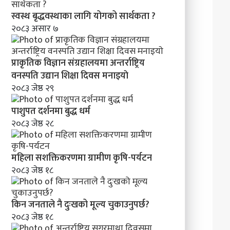
क
र
स्वस्थ बृद्धवस्थाका लागि योगको सार्थकता ?
ण
२०८३ असार ७
प्राकृतिक विज्ञान संग्रहालयमा अन्तर्राष्ट्रिय
वनस्पति उद्यान शिक्षा दिवस मनाइयाे
२०८३ जेष्ठ २९
पाशुपत दर्शनमा बुद्ध धर्म​
२०८३ जेष्ठ २८
महिला सशक्तिकरणमा ग्रामीण कृषि-पर्यटन
२०८३ जेष्ठ १८
किन जनताले नै दुःखको मूल्य चुकाउनुपर्छ?
२०८३ जेष्ठ १८