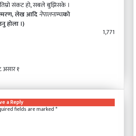
ो तिम्रो संकट हो, सबले बुझिसके ।
ंस्मरण, लेख आदि
नेपालनाम्चा
को
नु होला ।)
1,771
८ असार १
ve a Reply
uired fields are marked
*