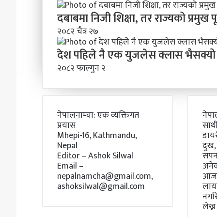
दबाबमा निजी शिक्षा, तर राज्यको प्रमुख 
२०८२ चैत्र २७
देश पहिले नै एक युजलेस क्लास भैसक्यो
२०८२ फाल्गुन २
नेपालनाम्चा: एक व्यक्तिगत
नेपा
प्रयास
साथी
Mhepi-16, Kathmandu,
डाय
Nepal
दुख,
Editor – Ashok Silwal
सपना
Email –
अने
nepalnamcha@gmail.com,
आजस
ashoksilwal@gmail.com
लायक
नगर
लेख्न