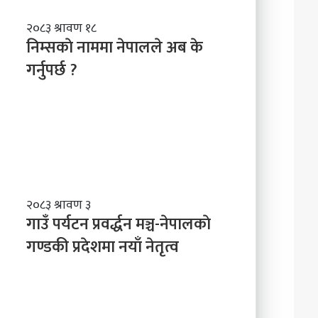
नि
२०८३ श्रावण १८
म्स
निम्सकाे नाममा नेपालले अब के
काे
गर्नुपर्छ ?
ना
म
मा
ने
पा
ल
ले
अ
ब
गा
२०८३ श्रावण ३
के
उँ
गाउँ पर्यटन प्रवर्द्धन मञ्च-नेपालकाे
ग
प
गण्डकी प्रदेशमा नयाँ नेतृत्व
र्नु
र्य
प
ट
र्छ
न
?
प्र
व