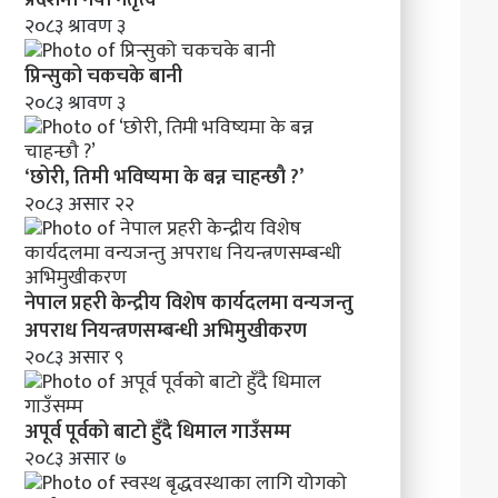
मा
२०८३ श्रावण ३
व
न्य
प्रिन्सुको चकचके बानी
ज
२०८३ श्रावण ३
न्तु
अ
प
‘छोरी, तिमी भविष्यमा के बन्न चाहन्छौ ?’
रा
२०८३ असार २२
ध
नि
य
न्त्र
नेपाल प्रहरी केन्द्रीय विशेष कार्यदलमा वन्यजन्तु
ण
स
अपराध नियन्त्रणसम्बन्धी अभिमुखीकरण
म्ब
२०८३ असार ९
न्धी
अ
भि
अपूर्व पूर्वको बाटो हुँदै धिमाल गाउँसम्म
मु
२०८३ असार ७
खी