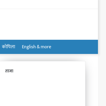
Log
In
कोपिला
English & more
Switch
Search
skin
for
ताजा