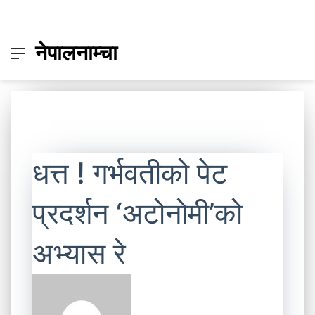
नेपालनाम्चा
Menu
Switc
S
skin
fo
धत्त ! गर्भवतीको पेट
प्रदर्शन ‘अटोनोमी’को
अभ्यास रे