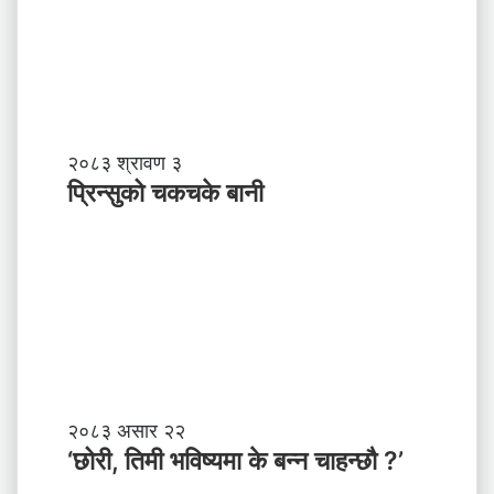
?
प्र
व
र्द्ध
न
म
ञ्च
-
प्रि
२०८३ श्रावण ३
ने
न्सु
प्रिन्सुको चकचके बानी
पा
को
ल
च
काे
क
ग
च
ण्ड
के
की
बा
प्र
नी
दे
श
मा
‘
२०८३ असार २२
न
छो
‘छोरी, तिमी भविष्यमा के बन्न चाहन्छौ ?’
याँ
री
ने