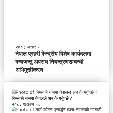
,
तृ
ति
त्व
मी
भ
वि
ष्य
मा
के
ब
ने
२०८३ असार ९
न्न
पा
नेपाल प्रहरी केन्द्रीय विशेष कार्यदलमा
चा
ल
वन्यजन्तु अपराध नियन्त्रणसम्बन्धी
ह
प्र
न्छौ
ह
अभिमुखीकरण
?
री
’
के
न्द्री
य
वि
निम्सकाे नाममा नेपालले अब के गर्नुपर्छ ?
शे
२०८३ श्रावण १८
ष