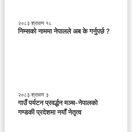
नि
२०८३ श्रावण १८
म्स
निम्सकाे नाममा नेपालले अब के गर्नुपर्छ ?
काे
ना
म
मा
ने
पा
ल
ले
अ
ब
गा
२०८३ श्रावण ३
के
उँ
गाउँ पर्यटन प्रवर्द्धन मञ्च-नेपालकाे
ग
प
गण्डकी प्रदेशमा नयाँ नेतृत्व
र्नु
र्य
प
ट
र्छ
न