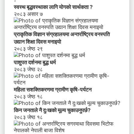
भि
स्वस्थ बृद्धवस्थाका लागि योगको सार्थकता ?
मु
२०८३ असार ७
खी
क
र
प्राकृतिक विज्ञान संग्रहालयमा अन्तर्राष्ट्रिय वनस्पति
ण
उद्यान शिक्षा दिवस मनाइयाे
२०८३ जेष्ठ २९
पाशुपत दर्शनमा बुद्ध धर्म​
२०८३ जेष्ठ २८
महिला सशक्तिकरणमा ग्रामीण कृषि-पर्यटन
२०८३ जेष्ठ १८
किन जनताले नै दुःखको मूल्य चुकाउनुपर्छ?
२०८३ जेष्ठ १८