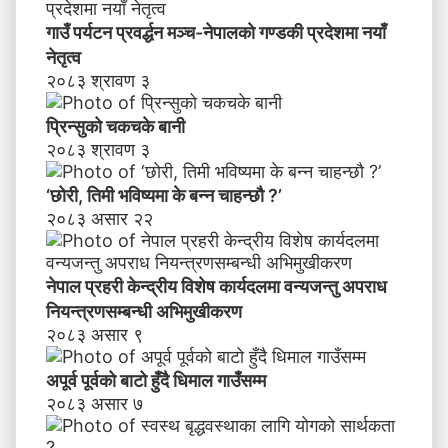
का
र्य
गाउँ पर्यटन प्रवर्द्धन मञ्च-नेपालकाे गण्डकी प्रदेशमा नयाँ
द
नेतृत्व
ल
२०८३ श्रावण ३
मा
व
प्रिन्सुको चकचके बानी
न्य
२०८३ श्रावण ३
ज
न्तु
‘छोरी, तिमी भविष्यमा के बन्न चाहन्छौ ?’
अ
२०८३ असार २२
प
रा
ध
नेपाल प्रहरी केन्द्रीय विशेष कार्यदलमा वन्यजन्तु अपराध
नि
य
नियन्त्रणसम्बन्धी अभिमुखीकरण
न्त्र
२०८३ असार ९
ण
स
अपूर्व पूर्वको बाटो हुँदै धिमाल गाउँसम्म
म्ब
२०८३ असार ७
न्धी
अ