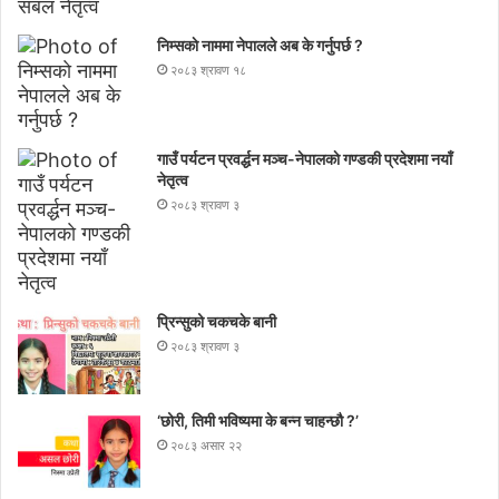
निम्सकाे नाममा नेपालले अब के गर्नुपर्छ ?
२०८३ श्रावण १८
गाउँ पर्यटन प्रवर्द्धन मञ्च-नेपालकाे गण्डकी प्रदेशमा नयाँ
नेतृत्व
२०८३ श्रावण ३
प्रिन्सुको चकचके बानी
२०८३ श्रावण ३
‘छोरी, तिमी भविष्यमा के बन्न चाहन्छौ ?’
२०८३ असार २२