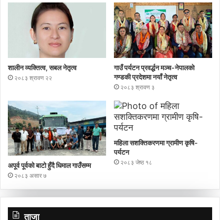
शालीन व्यक्तित्व, सबल नेतृत्व
गाउँ पर्यटन प्रवर्द्धन मञ्च-नेपालकाे
गण्डकी प्रदेशमा नयाँ नेतृत्व
२०८३ श्रावण २२
२०८३ श्रावण ३
महिला सशक्तिकरणमा ग्रामीण कृषि-
पर्यटन
२०८३ जेष्ठ १८
अपूर्व पूर्वको बाटो हुँदै धिमाल गाउँसम्म
२०८३ असार ७
ताजा