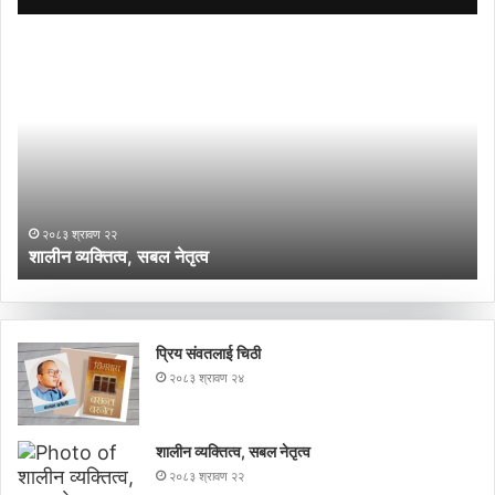
शालीन
नि
व्यक्तित्व,
ना
सबल
ने
नेतृत्व
अ
के
गर्
?
२०८३ श्रावण २२
शालीन व्यक्तित्व, सबल नेतृत्व
न
प्रिय संवतलाई चिठी
२०८३ श्रावण २४
शालीन व्यक्तित्व, सबल नेतृत्व
२०८३ श्रावण २२