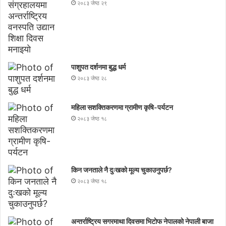
२०८३ जेष्ठ २९
पाशुपत दर्शनमा बुद्ध धर्म​
२०८३ जेष्ठ २८
महिला सशक्तिकरणमा ग्रामीण कृषि-पर्यटन
२०८३ जेष्ठ १८
किन जनताले नै दुःखको मूल्य चुकाउनुपर्छ?
२०८३ जेष्ठ १८
अन्तर्राष्ट्रिय सगरमाथा दिवसमा भिटाेफ नेपालकाे नेपाली बाजा