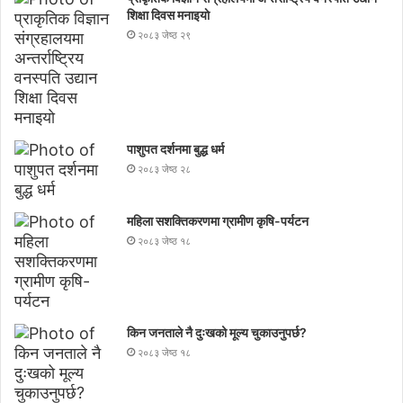
शिक्षा दिवस मनाइयाे
२०८३ जेष्ठ २९
पाशुपत दर्शनमा बुद्ध धर्म​
२०८३ जेष्ठ २८
महिला सशक्तिकरणमा ग्रामीण कृषि-पर्यटन
२०८३ जेष्ठ १८
किन जनताले नै दुःखको मूल्य चुकाउनुपर्छ?
२०८३ जेष्ठ १८