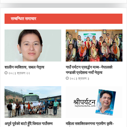
सम्बन्धित समाचार
शालीन व्यक्तित्व, सबल नेतृत्व
गाउँ पर्यटन प्रवर्द्धन मञ्च-नेपालकाे
गण्डकी प्रदेशमा नयाँ नेतृत्व
२०८३ श्रावण २२
२०८३ श्रावण ३
अपूर्व पूर्वको बाटो हुँदै धिमाल गाउँसम्म
महिला सशक्तिकरणमा ग्रामीण कृषि-