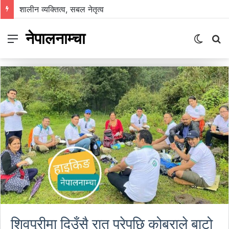
शालीन व्यक्तित्व, सबल नेतृत्व
नेपालनाम्चा
Menu
Switch
S
skin
fo
शिवपुरीमा दिउँसै रात परेपछि कोब्राले बाटो