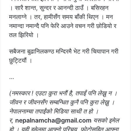
। सारै शान्त, सुन्दर र आनन्दी ठाउँ । बसिरहन
मनलाग्ने । तर, हामीसँग समय बाँकी थिएन । मन
नमान्दा नमान्दै पनि फेरि आउने वचन गरी छोडियो र
तल झिरियो ।
सबैजना बुढानिलकण्ठ मन्दिरमै भेट गरी चियापान गरी
छुट्टियौं ।
…
(नमस्कार ! एउटा कुरा भनौं है, तपाईं पनि लेख्नु न ।
जीवन र जीवनसँग सम्बन्धित कुनै पनि कुरा लेख्नु ।
नेपालनाम्चा तपाईंको मिडिया साथी त हो ।
र,
nepalnamcha@gmail.com
यसको इमेल
हो । यही इमेलमा आफ्नो परिचय, फोटोसहित आफ्ना