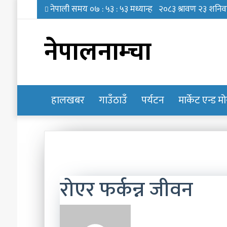
नेपालनाम्चा
हालखबर
होमपेज
गाउँठाउँ
पर्यटन
मार्केट एन्ड म
रोएर फर्कन्न जीवन