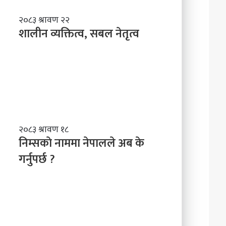
शा
२०८३ श्रावण २२
ली
शालीन व्यक्तित्व, सबल नेतृत्व
न
व्य
क्ति
त्व
,
स
ब
ल
नि
२०८३ श्रावण १८
ने
म्स
निम्सकाे नाममा नेपालले अब के
तृ
काे
त्व
गर्नुपर्छ ?
ना
म
मा
ने
पा
ल