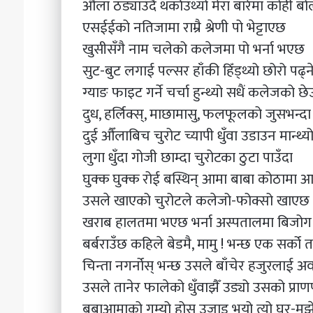
औँला ठड्याउँदै थर्काउँथ्यो मेरा बारेमा कोही बो
एसईईको नतिजामा राम्रै श्रेणी पो भेट्टाएछ
खुसीसँगै नाम चलेको कलेजमा पो भर्ना भएछ
सुट-बुट लगाई पल्सर हाँकी हिँड्थ्यो छोरो पढ्ने
ग्याङ फाइट गर्ने चर्चा हुन्थ्यो सधैं कलेजको छे
दुध, हर्लिक्स्, माछामासु, फलफूलको जुसभन्दा
दुई औँलाबिच चुरोट च्यापी धुँवा उडाउन मान्थ्
लुगा धुँदा गोजी छाम्दा चुरोटका ठुटा पाउँदा
घुक्क घुक्क रोई बस्थिन् आमा बाबा कोठामा आ
उसले खाएको चुरोटले कलेजो-फोक्सो खाए
खराब हालतमा भएछ भर्ना अस्पतालमा बिजो
बर्बराउँछ कहिले बेडमै, मामु ! भन्छ एक सर्को ता
चिन्ता नगर्नोस् भन्छ उसले बाँचेर हजुरलाई अवश
उसले तानेर फालेको धुँवाझैँ उड्यो उसको प्राण
बुबाआमाको गुम्यो होस उजाड भयो त्यो घर-मझ