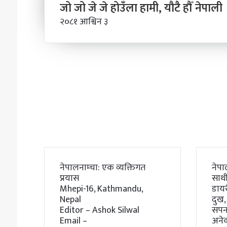
जो जो जे जे होउँला हामी, यौटै हौँ नेपाली
२०८१ आश्विन ३
नेपालनाम्चा: एक व्यक्तिगत
नेपा
प्रयास
साथी
Mhepi-16, Kathmandu,
डाय
Nepal
दुख,
Editor – Ashok Silwal
सपना
Email –
अने