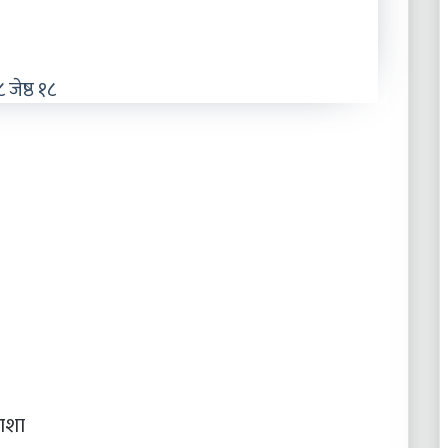
जेष्ठ १८
आशा