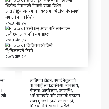
अन्तर्राष्ट्रिय सगरमाथा दिवसमा भिटाेफ नेपालकाे
नेपाली बाजा विशेष
२०८३ जेष्ठ १५
उस्तै छन् आज पनि सपनाहरू
२०८३ जेष्ठ १५
क्षितिजजस्तै तिमी
२०८३ जेष्ठ १४
्ना
त्यतिमात्र होइन, तपाईं नेतृत्वको
ो
वा तपाईं सम्वद्ध संस्था, व्यवसाय,
 ।
योजना, आयोजना, उपलब्धि,
त्यो
अभियानबारे पनि सामाग्री पठाउन
सक्नु हुनेछ । हाम्रो स्लोगन हो,
मिडिया मेरो साथी । त्यसैले