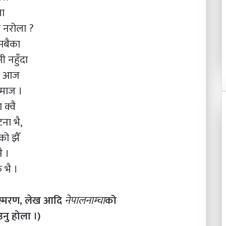
ला
 नरोला ?
सबैका
ी नहुँदा
ारण आज
समाज ।
 क्वै
ना भै,
को झैँ
ै ।
क भै ।
ंस्मरण, लेख आदि
नेपालनाम्चा
को
नु होला ।)