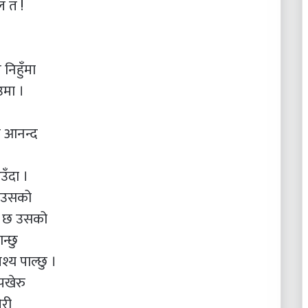
ल त !
 निहुँमा
उमा ।
यो आनन्द
उँदा ।
छ उसको
ग छ उसको
न्छु
्य पाल्छु ।
पखेरु
ेरी