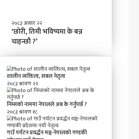
ण्ड
बा
की
नी
प्र
दे
‘
२०८३ असार २२
श
छो
‘छोरी, तिमी भविष्यमा के बन्न
मा
री
चाहन्छौ ?’
न
,
याँ
ति
ने
मी
तृ
भ
त्व
वि
शालीन व्यक्तित्व, सबल नेतृत्व
ष्य
२०८३ श्रावण २२
मा
के
ब
निम्सकाे नाममा नेपालले अब के गर्नुपर्छ ?
न्न
२०८३ श्रावण १८
चा
ह
न्छौ
?
गाउँ पर्यटन प्रवर्द्धन मञ्च-नेपालकाे गण्डकी