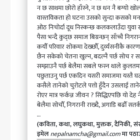
न छ साथमा छोरो हाँस्ने, न छ धन नै बग्यो खो
वास्तविकता हो घटना उसको सुन्दा कसको मन
ओठ निचोर्दा दूध निस्कन्छ कलकलाउँदा युवा 
पैसा भन्दै कुद्छ समाज बिग्रन्छन् साँच्चै निगरान
कयौँ परिवार शोकमा देख्छाैँ, दुर्व्यसनीकै क
छैन सकेको चेतना खुल्न, बदल्नै पर्छ सोच र 
सम्झाउनै पर्छ बेलैमा सबले फस्न थाले कुलतमा
पछुताउनु पर्छ एकदिन यसरी समाजमा यस्तै घट
कसैले तानेको चुरोटले पत्तो हुँदैन उसलाई ताने
रोएर मात्र फर्कन्न जीवन ? सिद्धिएपछि यो देह न
बेलैमा सोचाैँ, निगरानी राख्दै, अगाडि बढाैँ सतर्
…
(कविता, कथा, लघुकथा, मुक्तक
,
दैनिकी, स
इमेल
nepalnamcha@gmail.com
मा पठाउ