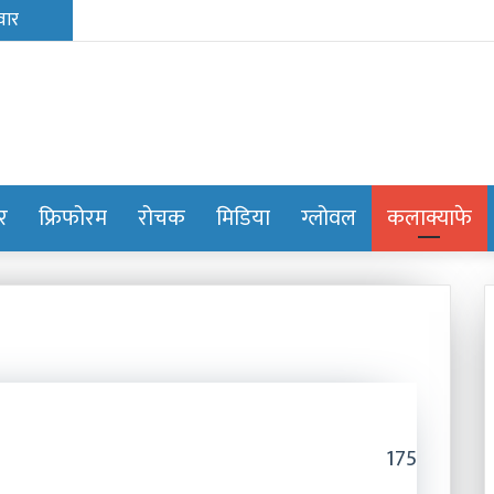
ोर
फ्रिफोरम
रोचक
मिडिया
ग्लोवल
कलाक्याफे
175