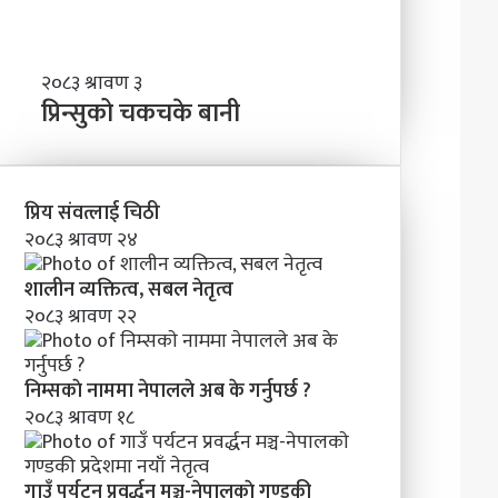
र्द्ध
न
म
ञ्च
प्रि
२०८३ श्रावण ३
-
न्सु
प्रिन्सुको चकचके बानी
ने
को
पा
च
ल
क
काे
च
प्रिय संवत्लाई चिठी
ग
के
२०८३ श्रावण २४
ण्ड
बा
की
नी
शालीन व्यक्तित्व, सबल नेतृत्व
प्र
२०८३ श्रावण २२
दे
श
मा
निम्सकाे नाममा नेपालले अब के गर्नुपर्छ ?
न
२०८३ श्रावण १८
याँ
ने
तृ
त्व
गाउँ पर्यटन प्रवर्द्धन मञ्च-नेपालकाे गण्डकी