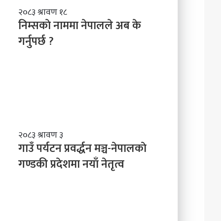
ल
नि
२०८३ श्रावण १८
ने
म्स
निम्सकाे नाममा नेपालले अब के
तृ
काे
त्व
गर्नुपर्छ ?
ना
म
मा
ने
पा
ल
ले
अ
ब
गा
२०८३ श्रावण ३
के
उँ
गाउँ पर्यटन प्रवर्द्धन मञ्च-नेपालकाे
ग
प
गण्डकी प्रदेशमा नयाँ नेतृत्व
र्नु
र्य
प
ट
र्छ
न
?
प्र
व