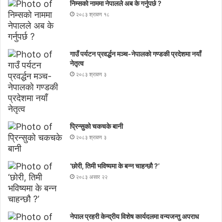
निम्सकाे नाममा नेपालले अब के गर्नुपर्छ ?
२०८३ श्रावण १८
गाउँ पर्यटन प्रवर्द्धन मञ्च-नेपालकाे गण्डकी प्रदेशमा नयाँ
नेतृत्व
२०८३ श्रावण ३
प्रिन्सुको चकचके बानी
२०८३ श्रावण ३
‘छोरी, तिमी भविष्यमा के बन्न चाहन्छौ ?’
२०८३ असार २२
नेपाल प्रहरी केन्द्रीय विशेष कार्यदलमा वन्यजन्तु अपराध