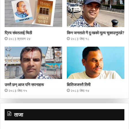
प्रिय संवतलाई चिठी
किन जनताले नै दुःखको मूल्य चुकाउनुपर्छ?
२०८३ श्रावण २४
२०८३ जेष्ठ १८
उस्तै छन् आज पनि सपनाहरू
क्षितिजजस्तै तिमी
२०८३ जेष्ठ १५
२०८३ जेष्ठ १४
ताजा
शालीन
नि