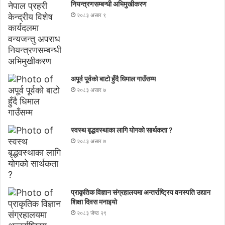
नियन्त्रणसम्बन्धी अभिमुखीकरण
२०८३ असार ९
अपूर्व पूर्वको बाटो हुँदै धिमाल गाउँसम्म
२०८३ असार ७
स्वस्थ बृद्धवस्थाका लागि योगको सार्थकता ?
२०८३ असार ७
प्राकृतिक विज्ञान संग्रहालयमा अन्तर्राष्ट्रिय वनस्पति उद्यान
शिक्षा दिवस मनाइयाे
२०८३ जेष्ठ २९