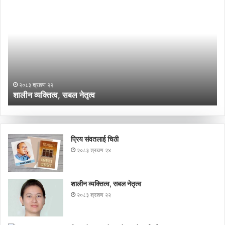
व्यक्तित्व,
ना
सबल
ने
नेतृत्व
अ
के
गर्
?
२०८३ श्रावण २२
शालीन व्यक्तित्व, सबल नेतृत्व
न
प्रिय संवतलाई चिठी
२०८३ श्रावण २४
शालीन व्यक्तित्व, सबल नेतृत्व
२०८३ श्रावण २२