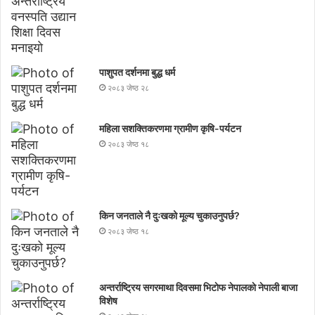
पाशुपत दर्शनमा बुद्ध धर्म​
२०८३ जेष्ठ २८
महिला सशक्तिकरणमा ग्रामीण कृषि-पर्यटन
२०८३ जेष्ठ १८
किन जनताले नै दुःखको मूल्य चुकाउनुपर्छ?
२०८३ जेष्ठ १८
अन्तर्राष्ट्रिय सगरमाथा दिवसमा भिटाेफ नेपालकाे नेपाली बाजा
विशेष