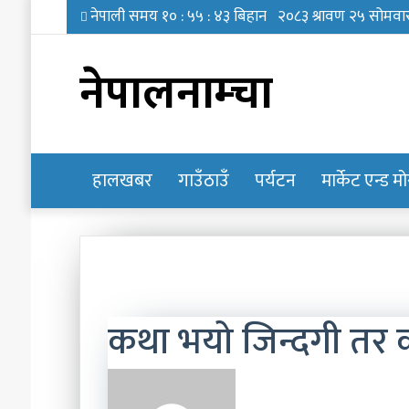
नेपालनाम्चा
हालखबर
होमपेज
गाउँठाउँ
पर्यटन
मार्केट एन्ड म
कथा भयो जिन्दगी तर क