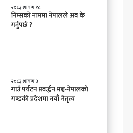
ल
नि
२०८३ श्रावण १८
ने
म्स
निम्सकाे नाममा नेपालले अब के
तृ
काे
त्व
गर्नुपर्छ ?
ना
म
मा
ने
पा
ल
ले
अ
ब
गा
२०८३ श्रावण ३
के
उँ
गाउँ पर्यटन प्रवर्द्धन मञ्च-नेपालकाे
ग
प
गण्डकी प्रदेशमा नयाँ नेतृत्व
र्नु
र्य
प
ट
र्छ
न
?
प्र
व