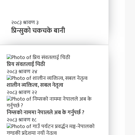
र्द्ध
न
म
ञ्च
प्रि
२०८३ श्रावण ३
-
न्सु
प्रिन्सुको चकचके बानी
ने
को
पा
च
ल
क
काे
च
ग
के
प्रिय संवतलाई चिठी
ण्ड
बा
२०८३ श्रावण २४
की
नी
प्र
शालीन व्यक्तित्व, सबल नेतृत्व
दे
२०८३ श्रावण २२
श
मा
न
निम्सकाे नाममा नेपालले अब के गर्नुपर्छ ?
याँ
२०८३ श्रावण १८
ने
तृ
त्व