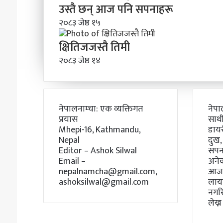
उस्तै छन् आज पनि सपनाहरू
२०८३ जेष्ठ १५
क्षितिजजस्तै तिमी
२०८३ जेष्ठ १४
नेपालनाम्चा: एक व्यक्तिगत
नेपा
प्रयास
साथी
Mhepi-16, Kathmandu,
डाय
Nepal
दुख,
Editor – Ashok Silwal
सपना
Email –
अने
nepalnamcha@gmail.com,
आजस
ashoksilwal@gmail.com
लायक
नगर
लेख्न