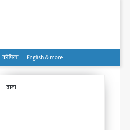
Log
In
कोपिला
English & more
Switch
Search
skin
for
ताजा