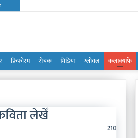
ोर
फ्रिफोरम
रोचक
मिडिया
ग्लोवल
कलाक्याफे
विता लेखेँ
210