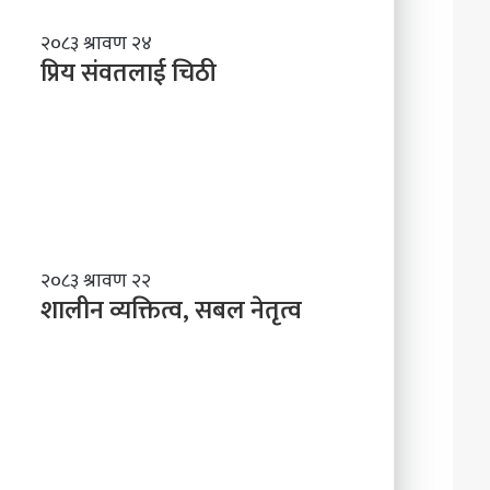
प्रि
२०८३ श्रावण २४
य
प्रिय संवतलाई चिठी
सं
व
त
ला
ई
चि
ठी
शा
२०८३ श्रावण २२
ली
शालीन व्यक्तित्व, सबल नेतृत्व
न
व्य
क्ति
त्व
,
स
ब