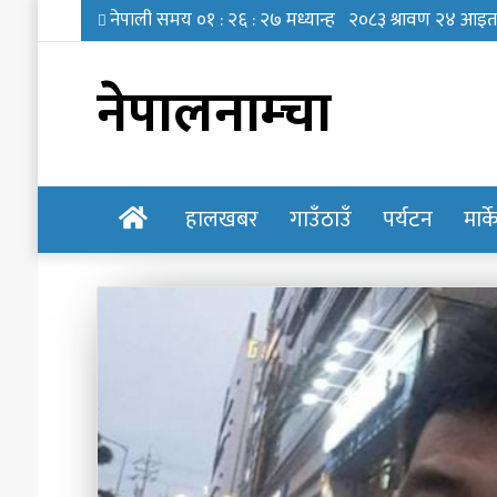
नेपालनाम्चा
होमपेज
हालखबर
गाउँठाउँ
पर्यटन
मार्
प्रिन्सुको
चकचके
बानी