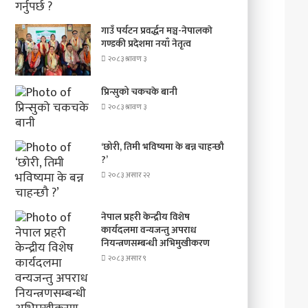
गाउँ पर्यटन प्रवर्द्धन मञ्च-नेपालकाे
गण्डकी प्रदेशमा नयाँ नेतृत्व
२०८३ श्रावण ३
प्रिन्सुको चकचके बानी
२०८३ श्रावण ३
‘छोरी, तिमी भविष्यमा के बन्न चाहन्छौ
?’
२०८३ असार २२
नेपाल प्रहरी केन्द्रीय विशेष
कार्यदलमा वन्यजन्तु अपराध
नियन्त्रणसम्बन्धी अभिमुखीकरण
२०८३ असार ९