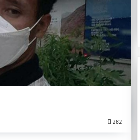
२०८३ श्रावण २४
ी
प्रिय संवत्लाई चिठी
282