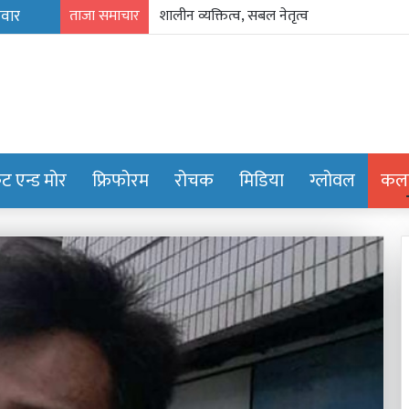
ताजा समाचार
निम्सकाे नाममा नेपालले अब के गर्नुपर्छ ?
केट एन्ड मोर
फ्रिफोरम
रोचक
मिडिया
ग्लोवल
कला
प्रिय
संवत्लाई
चिठी