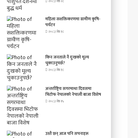
२०८३ जेष्ठ २८
महिला सशक्तिकरणमा ग्रामीण कृषि-
पर्यटन
२०८३ जेष्ठ १८
किन जनताले नै दुःखको मूल्य
चुकाउनुपर्छ?
२०८३ जेष्ठ १८
अन्तर्राष्ट्रिय सगरमाथा दिवसमा
भिटाेफ नेपालकाे नेपाली बाजा विशेष
२०८३ जेष्ठ १५
उस्तै छन् आज पनि सपनाहरू