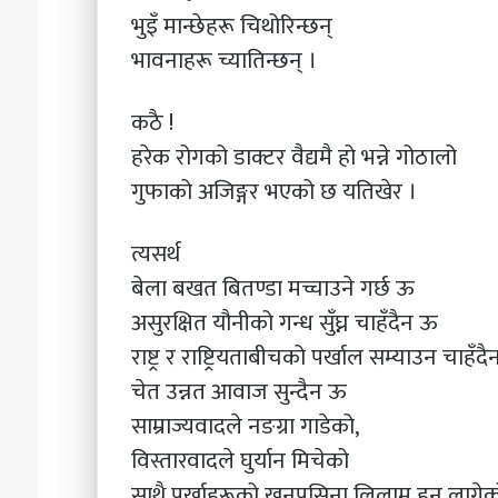
भुइँ मान्छेहरू चिथोरिन्छन्
भावनाहरू च्यातिन्छन् ।
कठै !
हरेक रोगको डाक्टर वैद्यमै हो भन्ने गोठालो
गुफाको अजिङ्गर भएको छ यतिखेर ।
त्यसर्थ
बेला बखत बितण्डा मच्चाउने गर्छ ऊ
असुरक्षित यौनीको गन्ध सुँघ्न चाहँदैन ऊ
राष्ट्र र राष्ट्रियताबीचको पर्खाल सम्याउन चाहँद
चेत उन्नत आवाज सुन्दैन ऊ
साम्राज्यवादले नङग्रा गाडेको,
विस्तारवादले घुर्यान मिचेको
साथै पूर्खाहरूको खुनपसिना लिलाम हुन लागेको 