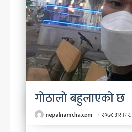
२०८३ श्रावण ३
प्रिन्सुको चकचके बान
गोठालो बहुलाएको छ
nepalnamcha.com
२०७८ असार ८