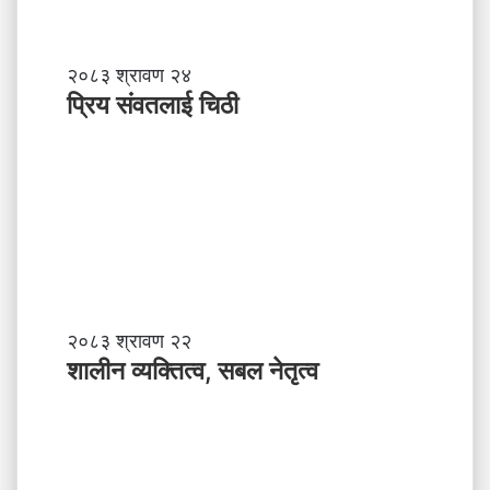
प्रि
२०८३ श्रावण २४
य
प्रिय संवतलाई चिठी
सं
व
त
ला
ई
चि
ठी
शा
२०८३ श्रावण २२
ली
शालीन व्यक्तित्व, सबल नेतृत्व
न
व्य
क्ति
त्व
,