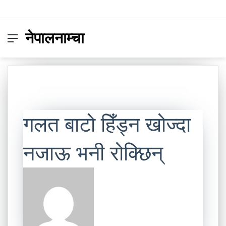
नेपालनाम्चा
Menu
Switc
S
skin
fo
गलत बाटो हिँड्न खोज्दा
नजाऊ भनी रोक्छिन्