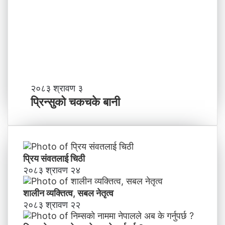
र्छ
न
?
प्र
व
र्द्ध
न
म
ञ्च
-
प्रि
२०८३ श्रावण ३
ने
न्सु
प्रिन्सुको चकचके बानी
पा
को
ल
च
काे
क
ग
च
ण्ड
के
प्रिय संवतलाई चिठी
की
बा
२०८३ श्रावण २४
प्र
नी
दे
शालीन व्यक्तित्व, सबल नेतृत्व
श
मा
२०८३ श्रावण २२
न