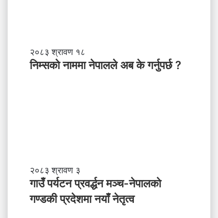
स
ब
ल
ने
तृ
नि
२०८३ श्रावण १८
त्व
म्स
निम्सकाे नाममा नेपालले अब के गर्नुपर्छ ?
काे
ना
म
मा
ने
पा
ल
ले
अ
ब
गा
२०८३ श्रावण ३
के
उँ
गाउँ पर्यटन प्रवर्द्धन मञ्च-नेपालकाे
ग
प
गण्डकी प्रदेशमा नयाँ नेतृत्व
र्नु
र्य
प
ट