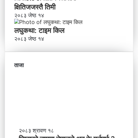
क्षितिजजस्तै तिमी
२०८३ जेष्ठ १४
लघुकथा: टाइम किल
२०८३ जेष्ठ १४
ताजा
नि
२०८३ श्रावण १८
म्स