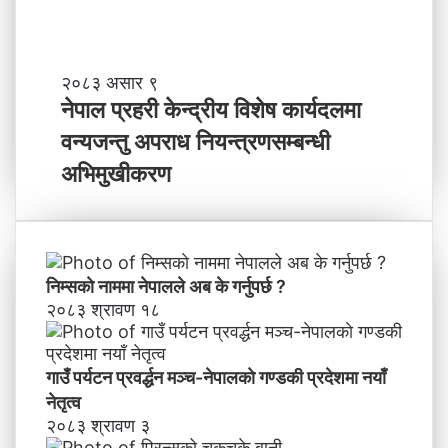
ष्य
मा
के
ब
ने
२०८३ असार ९
न्न
पा
नेपाल प्रहरी केन्द्रीय विशेष कार्यदलमा
चा
ल
वन्यजन्तु अपराध नियन्त्रणसम्बन्धी
ह
प्र
न्छौ
ह
अभिमुखीकरण
?
री
’
के
न्द्री
य
वि
निम्सकाे नाममा नेपालले अब के गर्नुपर्छ ?
शे
२०८३ श्रावण १८
ष
का
र्य
गाउँ पर्यटन प्रवर्द्धन मञ्च-नेपालकाे गण्डकी प्रदेशमा नयाँ
द
नेतृत्व
ल
२०८३ श्रावण ३
मा