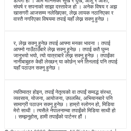
डायरी हो । आम मानिसका सुख र दुख, आँशु र आशा,
संघर्ष र सपनाको साझा दस्तावेज हो । अनेक विषय र अझ
खासगरी आजसम्म नलेखिएका, लेख्न लायक नठानिएका र
वास्तै नगरिएका विषयमा तपाई यहाँ लेख्न सक्नु हुनेछ ।
र, लेख्न सक्नु हुनेछ तपाई आफ्ना मनका भावना । तपाई
आफ्नो गाउँठाउँबारे लेख्न सक्नु हुनेछ । तपाई कतै घुम्न
जानुभयो भयो, त्यो यात्राबारे लेख्न सक्नु हुनेछ । तपाईंका
नानीबाबुहरु केही लेख्छन् या कोर्छन् भने तिनलाई पनि तपाई
यहाँ पठाउन सक्नु हुनेछ ।
त्यतिमात्र होइन, तपाईं नेतृत्वको वा तपाईं सम्वद्ध संस्था,
व्यवसाय, योजना, आयोजना, उपलब्धि, अभियानबारे पनि
सामाग्री पठाउन सक्नु हुनेछ । हाम्रो स्लोगन हो, मिडिया
मेरो साथी । त्यसैले नेपालनाम्चा तपाईंको मिडिया साथी हो
। सम्झनुहोस्, हामी तपाईंको पार्टनर हौं ।