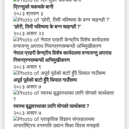
व
प्रिन्सुको चकचके बानी
न्य
२०८३ श्रावण ३
ज
न्तु
‘छोरी, तिमी भविष्यमा के बन्न चाहन्छौ ?’
अ
२०८३ असार २२
प
रा
ध
नेपाल प्रहरी केन्द्रीय विशेष कार्यदलमा वन्यजन्तु अपराध
नि
य
नियन्त्रणसम्बन्धी अभिमुखीकरण
न्त्र
२०८३ असार ९
ण
स
अपूर्व पूर्वको बाटो हुँदै धिमाल गाउँसम्म
म्ब
२०८३ असार ७
न्धी
अ
भि
स्वस्थ बृद्धवस्थाका लागि योगको सार्थकता ?
मु
२०८३ असार ७
खी
क