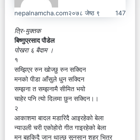
nepalnamcha.com
२०७८ जेष्ठ ९
147
त्रि-मुक्तक
बिष्णुप्रसाद पौडेल
पोखरा ६ बैदाम ।
१
सम्झिएर रुन खोज्छु रुन सक्दिन
मनको पीडा आँसुले धुन सक्दिन
सम्झना त सम्झनामै सीमित भयो
चाहेर पनि त्यो दिलमा छुन सक्दिन।।
२
आकाशमा बादल मडारिदै आइरहेको बेला
न्याउली चरी एकोहोरो गीत गाइरहेको बेला
मन बहकिदै जान थाल्छ सुनसान शहर भित्र