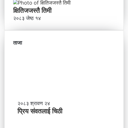
क्षितिजजस्तै तिमी
२०८३ जेष्ठ १४
ताजा
प्रि
२०८३ श्रावण २४
य
प्रिय संवतलाई चिठी
सं
व