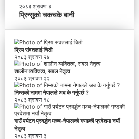
-
प्रि
२०८३ श्रावण ३
ने
न्सु
प्रिन्सुको चकचके बानी
पा
को
ल
च
काे
क
ग
च
ण्ड
के
प्रिय संवतलाई चिठी
की
बा
२०८३ श्रावण २४
प्र
नी
दे
शालीन व्यक्तित्व, सबल नेतृत्व
श
मा
२०८३ श्रावण २२
न
याँ
निम्सकाे नाममा नेपालले अब के गर्नुपर्छ ?
ने
२०८३ श्रावण १८
तृ
त्व
गाउँ पर्यटन प्रवर्द्धन मञ्च-नेपालकाे गण्डकी प्रदेशमा नयाँ
नेतृत्व
२०८३ श्रावण ३