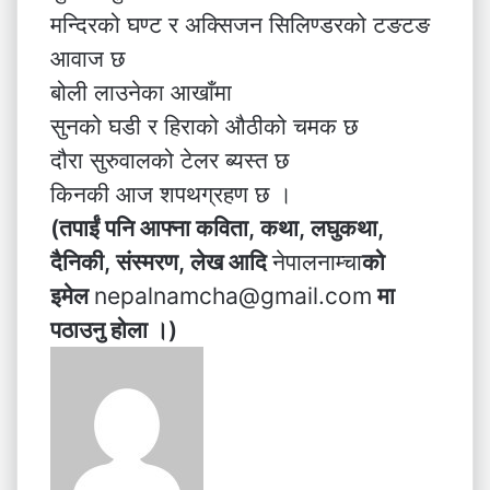
मन्दिरको घण्ट र अक्सिजन सिलिण्डरको टङटङ
आवाज छ
बोली लाउनेका आखाँमा
सुनको घडी र हिराको औठीको चमक छ
दौरा सुरुवालको टेलर ब्यस्त छ
किनकी आज शपथग्रहण छ ।
(तपाईं पनि आफ्ना कविता, कथा, लघुकथा,
दैनिकी, संस्मरण,
लेख
आदि
नेपालनाम्चा
को
इमेल
nepalnamcha@gmail.com
मा
पठाउनु होला ।)