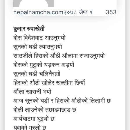
nepalnamcha.com
२०७८ जेष्ठ १
353
कुमार रुपाखेती
बोस विदेशबाट आउनुभयो
सुनको घडी ल्याउनुभयो
साउजीले हिराको औठी औलामा सजाउनुभयो
बोसको मुटुको धड्कन अड्यो
सुनको घडी चलिनैरह्यो
हिराको औठी खोलेर खल्तीमा छिर्यो
औंला खारानी भयो
आज सुनको घडी र हिराको औठीको लिलामी छ
बोली लाउनेको तछाडमछाड छ
आर्यघाटमा घुइचो छ
धुवाको मुस्लो छ