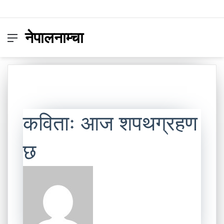
नेपालनाम्चा
Menu
Switc
S
skin
fo
कविताः आज शपथग्रहण
छ