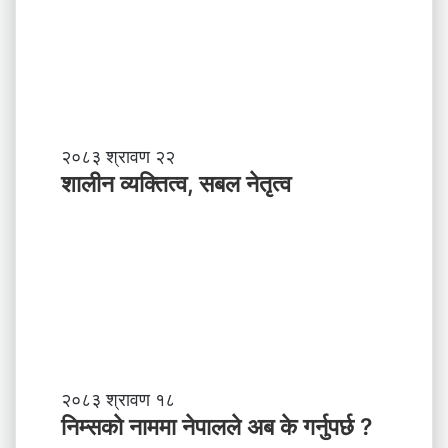
त
ला
ई
चि
ठी
शा
२०८३ श्रावण २२
ली
शालीन व्यक्तित्व, सबल नेतृत्व
न
व्य
क्ति
त्व
,
स
ब
ल
ने
तृ
नि
२०८३ श्रावण १८
त्व
म्स
निम्सकाे नाममा नेपालले अब के गर्नुपर्छ ?
काे