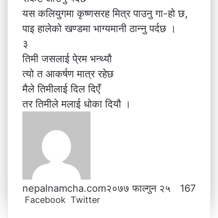
यस कलियुगमा कृष्णसरह मित्र पाउनु गा-हो छ,
पाइ हालेको खण्डमा भाग्यमानी ठान्नु पर्दछ ।
३
तिमी जसलाई पे्रम भन्थ्यौ
त्यो त आकर्षण मात्र रहेछ
मैले तिमीलाई दिल दिएँ
तर तिमीले मलाई धोका दियौ ।
nepalnamcha.com
२०७७ फाल्गुन २५
167
Facebook
Twitter
L
T
P
M
M
W
V
S
P
i
u
i
e
e
h
i
h
r