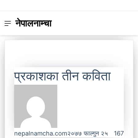
नेपालनाम्चा
Menu
Switc
S
skin
fo
प्रकाशका तीन कविता
nepalnamcha.com
२०७७ फाल्गुन २५
167