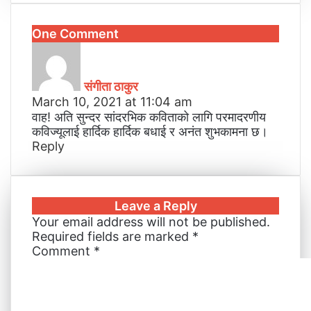
n
m
n
s
s
a
b
a
i
k
b
t
s
s
t
e
r
n
One Comment
e
l
e
e
e
s
r
e
t
s
d
r
r
n
n
A
v
a
I
e
g
g
p
i
y
n
s
e
e
p
a
संगीता ठाकुर
s
t
r
r
E
March 10, 2021 at 11:04 am
:
m
वाह! अति सुन्दर सांदरभिक कविताको लागि परमादरणीय
a
कविज्यूलाई हार्दिक हार्दिक बधाई र अनंत शुभकामना छ।
i
Reply
l
Leave a Reply
Your email address will not be published.
Required fields are marked
*
Comment
*