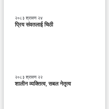
प्रि
२०८३ श्रावण २४
य
प्रिय संवतलाई चिठी
सं
व
त
ला
ई
चि
ठी
शा
२०८३ श्रावण २२
ली
शालीन व्यक्तित्व, सबल नेतृत्व
न
व्य
क्ति
त्व