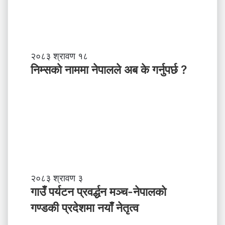
,
स
ब
ल
ने
तृ
नि
२०८३ श्रावण १८
त्व
म्स
निम्सकाे नाममा नेपालले अब के गर्नुपर्छ ?
काे
ना
म
मा
ने
पा
ल
ले
अ
ब
गा
२०८३ श्रावण ३
के
उँ
गाउँ पर्यटन प्रवर्द्धन मञ्च-नेपालकाे
ग
प
गण्डकी प्रदेशमा नयाँ नेतृत्व
र्नु
र्य
प
ट