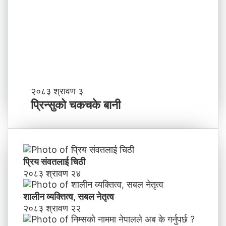
र्छ
न
?
प्र
व
र्द्ध
न
म
ञ्च
-
प्रि
२०८३ श्रावण ३
ने
न्सु
प्रिन्सुको चकचके बानी
पा
को
ल
च
काे
क
ग
च
ण्ड
के
प्रिय संवतलाई चिठी
की
बा
२०८३ श्रावण २४
प्र
नी
दे
शालीन व्यक्तित्व, सबल नेतृत्व
श
मा
२०८३ श्रावण २२
न