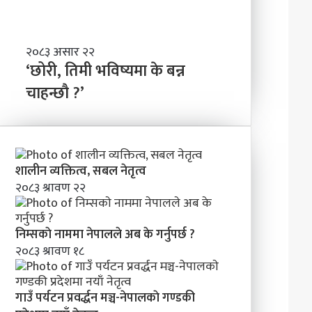
ण्ड
बा
की
नी
प्र
दे
‘
२०८३ असार २२
श
छो
‘छोरी, तिमी भविष्यमा के बन्न
मा
री
चाहन्छौ ?’
न
,
याँ
ति
ने
मी
तृ
भ
त्व
वि
शालीन व्यक्तित्व, सबल नेतृत्व
ष्य
२०८३ श्रावण २२
मा
के
ब
निम्सकाे नाममा नेपालले अब के गर्नुपर्छ ?
न्न
२०८३ श्रावण १८
चा
ह
न्छौ
?
गाउँ पर्यटन प्रवर्द्धन मञ्च-नेपालकाे गण्डकी