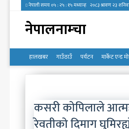
नेपालनाम्चा
हालखबर
होमपेज
गाउँठाउँ
पर्यटन
मार्केट एन्ड म
कसरी कोपिलाले आत्महत
रेवतीको दिमाग घुमिरह्