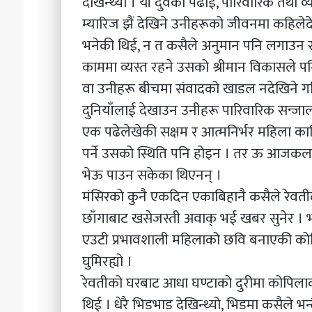
देखिन्थ्यो । यी दुवैको पढाई, पारिवारिक तथा व
म्यारिज झैं देखिने उनीहरूको जीवनमा कहिल
भनेकी थिई, न त कसैले अनुमान पनि लगाउन 
काममा व्यस्त रहने उसको श्रीमान विकासले 
वा उनीहरू बीचमा संवादको खाडल नदेखिने गरि 
दुनियाँलाई देखाउन उनीहरू पारिवारिक सन्जालमा
एक पढेलेखेकी सक्षम र आत्मनिर्भर महिला कापिला
पर्ने उसको स्थिति पनि होइन । तर ऊ आजकल 
भेऊ पाउन सकेका थिएनन् ।
मंसिरको कुनै एकदिन एकाबिहानै कसैले रेवतील
छाँगाबाट खसेजस्ती अवाक् भई खबर सुनेर । 
एउटी प्रभावशाली महिलाको छवि बनाएकी कोपि
घुमिरह्यो ।
रेवतीको घरबाट आधा घण्टाको दुरीमा कोपिला
थिई । धेरै भिडभाड देखिन्थ्यो, भिडमा कसैले भन्