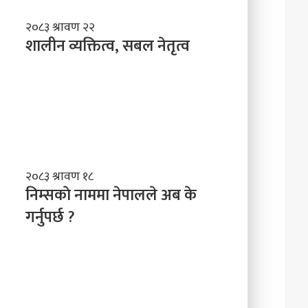
शा
२०८३ श्रावण २२
ली
शालीन व्यक्तित्व, सबल नेतृत्व
न
व्य
क्ति
त्व
,
स
ब
ल
नि
२०८३ श्रावण १८
ने
म्स
निम्सकाे नाममा नेपालले अब के
तृ
काे
त्व
गर्नुपर्छ ?
ना
म
मा
ने
पा
ल