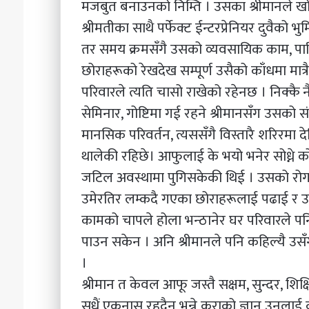
मजबुत बनाउनको निम्ति । उसका श्रीमानले खो
श्रीमतीका साथै पर्फेक्ट ईन्टरप्रेनियर दुवै
तर समय क्रमसँगै उसको व्यवसायिक काम, पारि
छोराहरूको रेखदेख सम्पूर्ण उसैको काँधमा मात
परिवारले त्यति चासो राखेको रहेनछ । निक्कै न
सेमिनार, गोष्टिमा गई रहने श्रीमानसँग उसको स
मानसिक परिवर्तन, त्यससँगै विस्तारै शरिरमा
थालेकी रहिछे। आफुलाई के भयो भनेर सोध्ने क
जटिल अवस्थामा पुगिसकेकी थिई । उसको रोग
उमेरतिर लम्कदै गएका छोराहरूलाई पढाई र उमे
कामको चापले होला भन्ठानेर घर परिवारले पनि
पाउन सकेन । अनि श्रीमानले पनि कहिल्यै उसँ
।
श्रीमान त केवल आफू जस्तै सक्षम, सुन्दर, शिक
सधैं एकनास रहदैन भन्ने कुराको ज्ञान उनलाई क