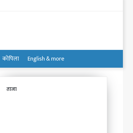
Log
In
कोपिला
English & more
Switch
Search
skin
for
ताजा