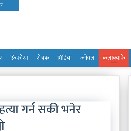
ोर
फ्रिफोरम
रोचक
मिडिया
ग्लोवल
कलाक्याफे
्या गर्न सकी भनेर
यो