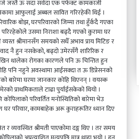
जे जस्तै ऊ सदा सर्वदा एक पर्फेक्ट कामकाजी
को भुमिकामा आफुलाई अब्बल सावित गरिरहेकी थिई ।
वारिक बोझ, घरपरिवारको जिम्मा तथा हुँर्कदै गएका
्रै परिरहेकोले उसमा निराशा बढ्दै गएको कुरामा घर
ै व्यस्त श्रीमानसँग समयको सधैँ अभाव प्राय मिटिङ र
ंवाद नै हुन नसकेको, बढ्दो उमेरसँगै शारिरिक र
 देखिन थालेका रोगका कारणले पनि ऊ चिन्तित हुन
ोहि पनि नहुने अवस्थामा आईसक्दा त ऊ डिप्रेसनको
को बारेमा घरमा जानकार कोहि थिएनन् । वयस्क
रको प्राथमिकताले टाढा पुर्याईसकेको थियो ।
 कोपिलाको परिवर्तित मनोस्थितिको बारेमा भेउ
ग घर परिवार, कामबाहेक अरू कुराहरूतिर ध्यान दिए
्षित र व्यवस्थित श्रीमती पाएकोमा दङ्ग थिए । तर समय
ोपिलाको अप्रत्याशित मृत्युपछि मात्र थाहा भयो । हुन