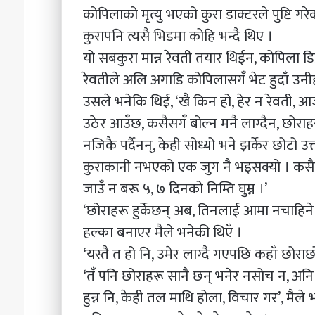
कोपिलाको मृत्यु भएको कुरा डाक्टरले पुष्टि गरे
कुरापनि त्यसै भिडमा कोहि भन्दै थिए ।
यो सबकुरा मान्न रेवती तयार थिईन, कोपिला डिप
रेवतीले अलि अगाडि कोपिलासगँ भेट हुदाँ उन
उसले भनेकि थिई, ‘खै किन हो, हेर न रेवती,
उठेर आउँछ, कसैसगँ बोल्न मनै लाग्दैन, छोराहरू
नजिकै पर्दैनन्, केही सोध्यो भने झर्केर छोटो 
कुराकानी नभएको एक जुग नै भइसक्यो । कसैलाई
जाउँ न बरू ५, ७ दिनको निम्ति घुम्न ।’
‘छोराहरू हुर्केछन् अब, तिनलाई आमा नचाहिने
हल्का बनाएर मैले भनेकी थिएँ ।
‘यस्तै त हो नि, उमेर लाग्दै गएपछि कहाँ छोराछ
‘तँ पनि छोराहरू सानै छन् भनेर नसोच न, अनि 
हुन्न नि, केही तल माथि होला, विचार गर’, मैल