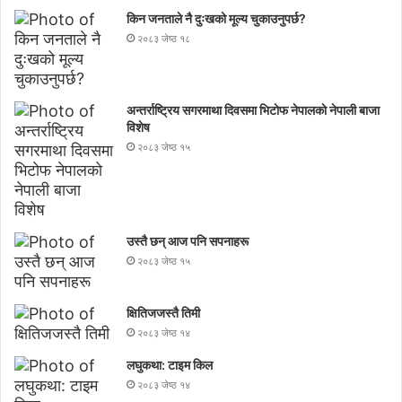
किन जनताले नै दुःखको मूल्य चुकाउनुपर्छ?
२०८३ जेष्ठ १८
अन्तर्राष्ट्रिय सगरमाथा दिवसमा भिटाेफ नेपालकाे नेपाली बाजा
विशेष
२०८३ जेष्ठ १५
उस्तै छन् आज पनि सपनाहरू
२०८३ जेष्ठ १५
क्षितिजजस्तै तिमी
२०८३ जेष्ठ १४
लघुकथा: टाइम किल
२०८३ जेष्ठ १४