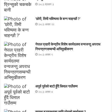
२०८३ श्रावण ३
‘छोरी, तिमी भविष्यमा के बन्न चाहन्छौ ?’
२०८३ असार २२
नेपाल प्रहरी केन्द्रीय विशेष कार्यदलमा वन्यजन्तु अपराध
नियन्त्रणसम्बन्धी अभिमुखीकरण
२०८३ असार ९
अपूर्व पूर्वको बाटो हुँदै धिमाल गाउँसम्म
२०८३ असार ७
स्वस्थ बृद्धवस्थाका लागि योगको सार्थकता ?