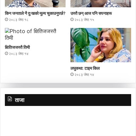
किन जनताले नै दुःखको मूल्य चुकाउनुपर्छ?
उस्तै छन् आज पनि सपनाहरू
२०८३ जेष्ठ १८
२०८३ जेष्ठ १५
क्षितिजजस्तै तिमी
२०८३ जेष्ठ १४
लघुकथा: टाइम किल
२०८३ जेष्ठ १४
ताजा
गाउँ
प्र
पर्यटन
च
प्रवर्द्धन
बा
मञ्च-