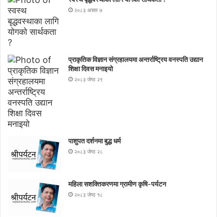
२०८३ असार ७
प्राकृतिक विज्ञान संग्रहालयमा अन्तर्राष्ट्रिय वनस्पति उद्यान
शिक्षा दिवस मनाइयाे
२०८३ जेष्ठ २९
पाशुपत दर्शनमा बुद्ध धर्म​
२०८३ जेष्ठ २८
महिला सशक्तिकरणमा ग्रामीण कृषि-पर्यटन
२०८३ जेष्ठ १८