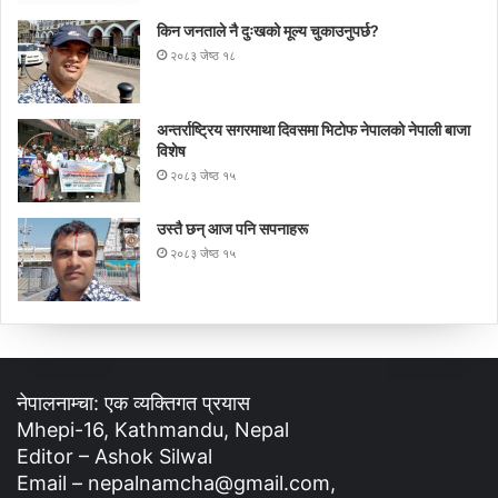
किन जनताले नै दुःखको मूल्य चुकाउनुपर्छ?
२०८३ जेष्ठ १८
अन्तर्राष्ट्रिय सगरमाथा दिवसमा भिटाेफ नेपालकाे नेपाली बाजा
विशेष
२०८३ जेष्ठ १५
उस्तै छन् आज पनि सपनाहरू
२०८३ जेष्ठ १५
नेपालनाम्चा: एक व्यक्तिगत प्रयास
Mhepi-16, Kathmandu, Nepal
Editor – Ashok Silwal
Email – nepalnamcha@gmail.com,