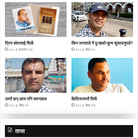
प्रिय संवत्लाई चिठी
किन जनताले नै दुःखको मूल्य चुकाउनुपर्छ?
२०८३ श्रावण २४
२०८३ जेष्ठ १८
उस्तै छन् आज पनि सपनाहरू
क्षितिजजस्तै तिमी
२०८३ जेष्ठ १५
२०८३ जेष्ठ १४
ताजा