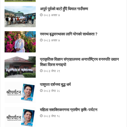
अपूर्व पूर्वको बाटो हुँदै धिमाल गाउँसम्म
२०८३ असार ७
स्वस्थ बृद्धवस्थाका लागि योगको सार्थकता ?
२०८३ असार ७
प्राकृतिक विज्ञान संग्रहालयमा अन्तर्राष्ट्रिय वनस्पति उद्यान
शिक्षा दिवस मनाइयाे
२०८३ जेष्ठ २९
पाशुपत दर्शनमा बुद्ध धर्म​
२०८३ जेष्ठ २८
महिला सशक्तिकरणमा ग्रामीण कृषि-पर्यटन
२०८३ जेष्ठ १८