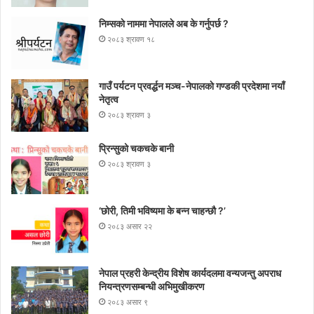
निम्सकाे नाममा नेपालले अब के गर्नुपर्छ ?
२०८३ श्रावण १८
गाउँ पर्यटन प्रवर्द्धन मञ्च-नेपालकाे गण्डकी प्रदेशमा नयाँ
नेतृत्व
२०८३ श्रावण ३
प्रिन्सुको चकचके बानी
२०८३ श्रावण ३
‘छोरी, तिमी भविष्यमा के बन्न चाहन्छौ ?’
२०८३ असार २२
नेपाल प्रहरी केन्द्रीय विशेष कार्यदलमा वन्यजन्तु अपराध
नियन्त्रणसम्बन्धी अभिमुखीकरण
२०८३ असार ९