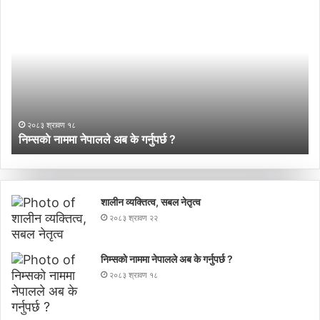
निम्सकाे
गा
नाममा
पर
नेपालले
प्र
अब
मञ
के
ने
गर्नुपर्छ
गण
?
प्
नय
२०८३ श्रावण १८
नेत
निम्सकाे नाममा नेपालले अब के गर्नुपर्छ ?
ग
शालीन व्यक्तित्व, सबल नेतृत्व
२०८३ श्रावण २२
निम्सकाे नाममा नेपालले अब के गर्नुपर्छ ?
२०८३ श्रावण १८