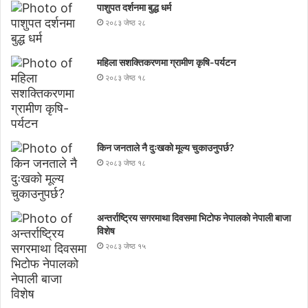
पाशुपत दर्शनमा बुद्ध धर्म​
२०८३ जेष्ठ २८
महिला सशक्तिकरणमा ग्रामीण कृषि-पर्यटन
२०८३ जेष्ठ १८
किन जनताले नै दुःखको मूल्य चुकाउनुपर्छ?
२०८३ जेष्ठ १८
अन्तर्राष्ट्रिय सगरमाथा दिवसमा भिटाेफ नेपालकाे नेपाली बाजा
विशेष
२०८३ जेष्ठ १५