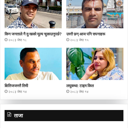
किन जनताले नै दुःखको मूल्य चुकाउनुपर्छ?
उस्तै छन् आज पनि सपनाहरू
२०८३ जेष्ठ १८
२०८३ जेष्ठ १५
क्षितिजजस्तै तिमी
लघुकथा: टाइम किल
२०८३ जेष्ठ १४
२०८३ जेष्ठ १४
ताजा