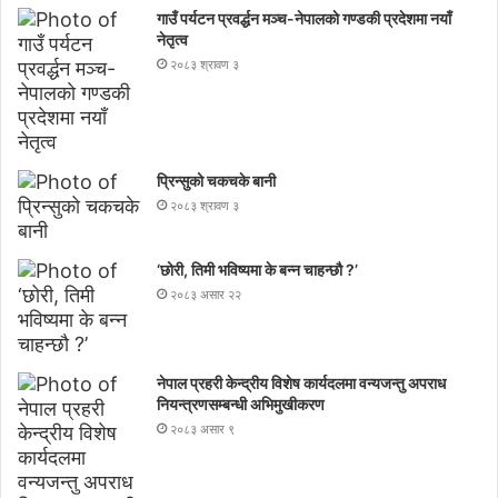
गाउँ पर्यटन प्रवर्द्धन मञ्च-नेपालकाे गण्डकी प्रदेशमा नयाँ
नेतृत्व
२०८३ श्रावण ३
प्रिन्सुको चकचके बानी
२०८३ श्रावण ३
‘छोरी, तिमी भविष्यमा के बन्न चाहन्छौ ?’
२०८३ असार २२
नेपाल प्रहरी केन्द्रीय विशेष कार्यदलमा वन्यजन्तु अपराध
नियन्त्रणसम्बन्धी अभिमुखीकरण
२०८३ असार ९