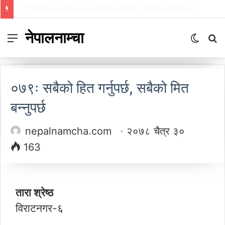
गाउँ पर्यटन प्रवर्द्धन मञ्च-नेपालकाे गण्डकी प्रदेशमा नयाँ नेतृत्व
नेपालनाम्चा
Menu
Switch
S
skin
fo
०७९ः सबैको हित गर्नुपर्छ, सबैको मित
बन्नुपर्छ
nepalnamcha.com
२०७८ चैत्र ३०
163
तारा श्रेष्ठ
विराटनगर-६