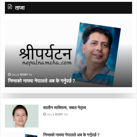
ताजा
निम्सकाे
गा
नाममा
पर
नेपालले
प्र
अब
मञ
के
ने
गर्नुपर्छ
गण
?
प्
नय
२०८३ श्रावण १८
नेत
निम्सकाे नाममा नेपालले अब के गर्नुपर्छ ?
ग
शालीन व्यक्तित्व, सबल नेतृत्व
२०८३ श्रावण २२
निम्सकाे नाममा नेपालले अब के गर्नुपर्छ ?