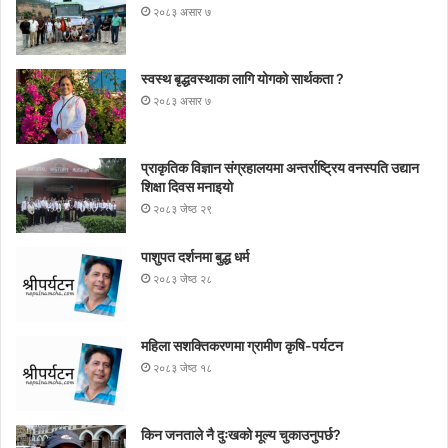
२०८३ असार ७
स्वस्थ बृद्धवस्थाका लागि योगको सार्थकता ?
२०८३ असार ७
प्राकृतिक विज्ञान संग्रहालयमा अन्तर्राष्ट्रिय वनस्पति उद्यान
शिक्षा दिवस मनाइयाे
२०८३ जेष्ठ २९
पाशुपत दर्शनमा बुद्ध धर्म​
२०८३ जेष्ठ २८
महिला सशक्तिकरणमा ग्रामीण कृषि-पर्यटन
२०८३ जेष्ठ १८
किन जनताले नै दुःखको मूल्य चुकाउनुपर्छ?