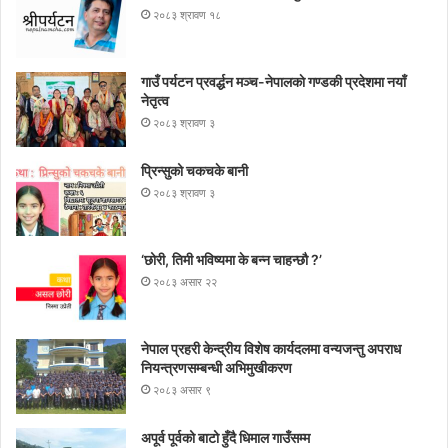
२०८३ श्रावण १८
गाउँ पर्यटन प्रवर्द्धन मञ्च-नेपालकाे गण्डकी प्रदेशमा नयाँ
नेतृत्व
२०८३ श्रावण ३
प्रिन्सुको चकचके बानी
२०८३ श्रावण ३
‘छोरी, तिमी भविष्यमा के बन्न चाहन्छौ ?’
२०८३ असार २२
नेपाल प्रहरी केन्द्रीय विशेष कार्यदलमा वन्यजन्तु अपराध
नियन्त्रणसम्बन्धी अभिमुखीकरण
२०८३ असार ९
अपूर्व पूर्वको बाटो हुँदै धिमाल गाउँसम्म