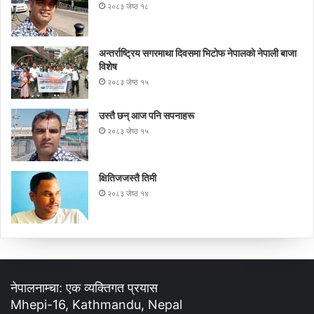
२०८३ जेष्ठ १८
अन्तर्राष्ट्रिय सगरमाथा दिवसमा भिटाेफ नेपालकाे नेपाली बाजा
विशेष
२०८३ जेष्ठ १५
उस्तै छन् आज पनि सपनाहरू
२०८३ जेष्ठ १५
क्षितिजजस्तै तिमी
२०८३ जेष्ठ १४
नेपालनाम्चा: एक व्यक्तिगत प्रयास
Mhepi-16, Kathmandu, Nepal