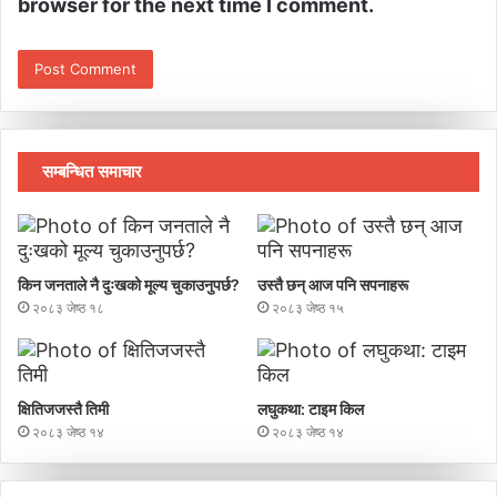
browser for the next time I comment.
सम्बन्धित समाचार
किन जनताले नै दुःखको मूल्य चुकाउनुपर्छ?
उस्तै छन् आज पनि सपनाहरू
२०८३ जेष्ठ १८
२०८३ जेष्ठ १५
क्षितिजजस्तै तिमी
लघुकथा: टाइम किल
२०८३ जेष्ठ १४
२०८३ जेष्ठ १४