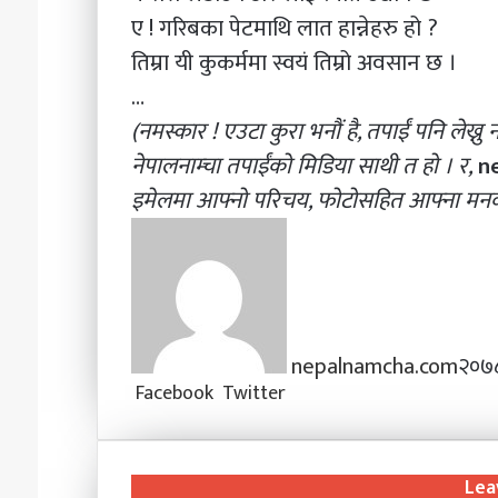
ए ! गरिबका पेटमाथि लात हान्नेहरु हो ?
तिम्रा यी कुकर्ममा स्वयं तिम्रो अवसान छ ।
…
(नमस्कार ! एउटा कुरा भनौं है, तपाईं पनि लेख्नु
नेपालनाम्चा तपाईंको मिडिया साथी त हो । र,
n
इमेलमा आफ्नो परिचय, फोटोसहित आफ्ना मनका
nepalnamcha.com
२०७८
Facebook
Twitter
L
T
P
M
M
W
V
S
P
i
u
i
e
e
h
i
h
r
n
m
n
s
s
a
b
a
i
k
b
t
s
s
t
e
r
n
Lea
e
l
e
e
e
s
r
e
t