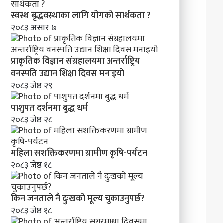
क
र
स्वस्थ बृद्धवस्थाका लागि योगको सार्थकता ?
ण
२०८३ असार ७
प्राकृतिक विज्ञान संग्रहालयमा अन्तर्राष्ट्रिय
वनस्पति उद्यान शिक्षा दिवस मनाइयाे
२०८३ जेष्ठ २९
पाशुपत दर्शनमा बुद्ध धर्म​
२०८३ जेष्ठ २८
महिला सशक्तिकरणमा ग्रामीण कृषि-पर्यटन
२०८३ जेष्ठ १८
किन जनताले नै दुःखको मूल्य चुकाउनुपर्छ?
२०८३ जेष्ठ १८