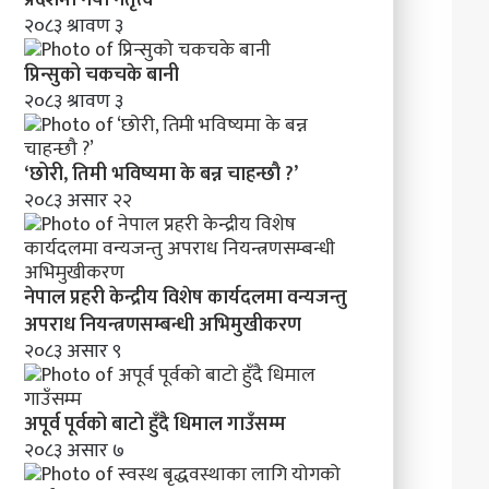
मा
२०८३ श्रावण ३
व
न्य
प्रिन्सुको चकचके बानी
ज
२०८३ श्रावण ३
न्तु
अ
प
‘छोरी, तिमी भविष्यमा के बन्न चाहन्छौ ?’
रा
२०८३ असार २२
ध
नि
य
न्त्र
नेपाल प्रहरी केन्द्रीय विशेष कार्यदलमा वन्यजन्तु
ण
स
अपराध नियन्त्रणसम्बन्धी अभिमुखीकरण
म्ब
२०८३ असार ९
न्धी
अ
भि
अपूर्व पूर्वको बाटो हुँदै धिमाल गाउँसम्म
मु
२०८३ असार ७
खी