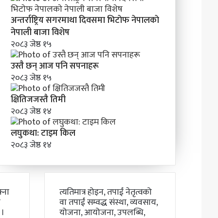
अन्तर्राष्ट्रिय सगरमाथा दिवसमा भिटाेफ नेपालकाे
नेपाली बाजा विशेष
२०८३ जेष्ठ १५
उस्तै छन् आज पनि सपनाहरू
२०८३ जेष्ठ १५
क्षितिजजस्तै तिमी
२०८३ जेष्ठ १४
लघुकथा: टाइम किल
२०८३ जेष्ठ १४
्ना
त्यतिमात्र होइन, तपाईं नेतृत्वको
ो
वा तपाईं सम्वद्ध संस्था, व्यवसाय,
 ।
योजना, आयोजना, उपलब्धि,