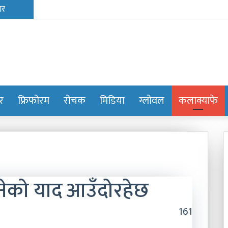
ोर
फ्रिफोरम
रोचक
मिडिया
ग्लोवल
कलाक्याफे
ँनेको याद आउँदोरहेछ
161