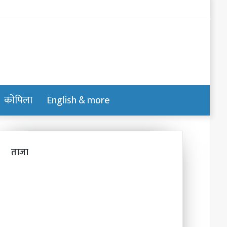
Log
In
कोपिला
English & more
Switch
Search
skin
for
ताजा