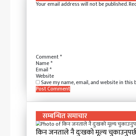
Your email address will not be published.
Req
d
r
r
n
n
A
v
I
e
g
g
p
i
n
s
e
e
p
a
t
r
r
E
m
a
i
l
Comment
*
Name
*
Email
*
Website
Save my name, email, and website in this
सम्बन्धित समाचार
किन जनताले नै दुःखको मूल्य चुकाउनुपर्