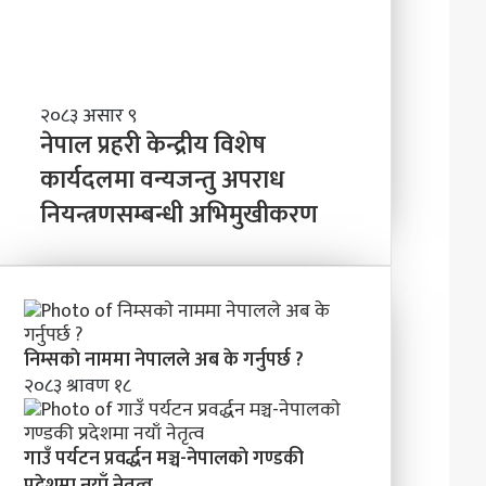
त्व
वि
ष्य
मा
के
ब
ने
२०८३ असार ९
न्न
पा
नेपाल प्रहरी केन्द्रीय विशेष
चा
ल
कार्यदलमा वन्यजन्तु अपराध
ह
प्र
न्छौ
नियन्त्रणसम्बन्धी अभिमुखीकरण
ह
?
री
’
के
न्द्री
य
वि
शे
निम्सकाे नाममा नेपालले अब के गर्नुपर्छ ?
ष
२०८३ श्रावण १८
का
र्य
द
गाउँ पर्यटन प्रवर्द्धन मञ्च-नेपालकाे गण्डकी
ल
प्रदेशमा नयाँ नेतृत्व