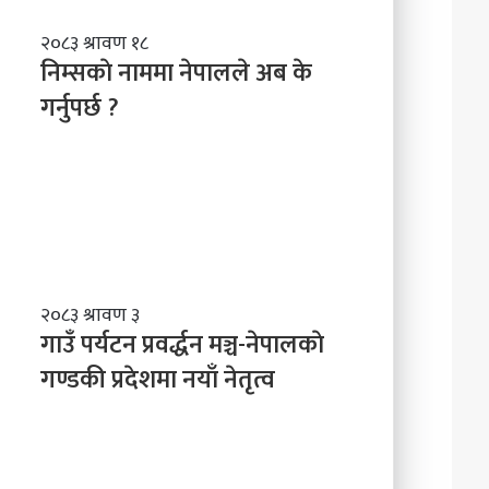
नि
२०८३ श्रावण १८
म्स
निम्सकाे नाममा नेपालले अब के
काे
गर्नुपर्छ ?
ना
म
मा
ने
पा
ल
ले
अ
ब
गा
२०८३ श्रावण ३
के
उँ
गाउँ पर्यटन प्रवर्द्धन मञ्च-नेपालकाे
ग
प
गण्डकी प्रदेशमा नयाँ नेतृत्व
र्नु
र्य
प
ट
र्छ
न
?
प्र
व