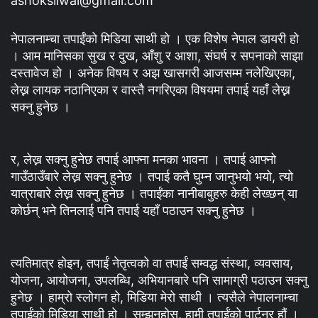
ashoksilwal@gmail.com
नेपालनाम्चा तपाईंको मिडिया साथी हो । एक विशेष नेपाल डायरी हो
। आम मानिसका सुख र दुख, आँशु र आशा, संघर्ष र सपनाको साझा
दस्तावेज हो । अनेक विषय र अझ खासगरी आजसम्म नलेखिएका,
लेख्न लायक नठानिएका र वास्तै नगरिएका विषयमा तपाई यहाँ लेख्न
सक्नु हुनेछ ।
र, लेख्न सक्नु हुनेछ तपाई आफ्ना मनका भावना । तपाई आफ्नो
गाउँठाउँबारे लेख्न सक्नु हुनेछ । तपाई कतै घुम्न जानुभयो भयो, त्यो
यात्राबारे लेख्न सक्नु हुनेछ । तपाईंका नानीबाबुहरु केही लेख्छन् या
कोर्छन् भने तिनलाई पनि तपाई यहाँ पठाउन सक्नु हुनेछ ।
त्यतिमात्र होइन, तपाईं नेतृत्वको वा तपाईं सम्वद्ध संस्था, व्यवसाय,
योजना, आयोजना, उपलब्धि, अभियानबारे पनि सामाग्री पठाउन सक्नु
हुनेछ । हाम्रो स्लोगन हो, मिडिया मेरो साथी । त्यसैले नेपालनाम्चा
तपाईंको मिडिया साथी हो । सम्झनुहोस्, हामी तपाईंको पार्टनर हौं ।