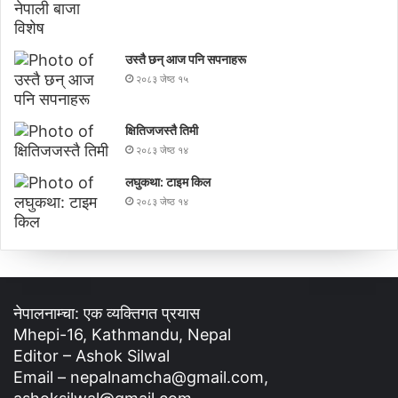
उस्तै छन् आज पनि सपनाहरू
२०८३ जेष्ठ १५
क्षितिजजस्तै तिमी
२०८३ जेष्ठ १४
लघुकथा: टाइम किल
२०८३ जेष्ठ १४
नेपालनाम्चा: एक व्यक्तिगत प्रयास
Mhepi-16, Kathmandu, Nepal
Editor – Ashok Silwal
Email – nepalnamcha@gmail.com,