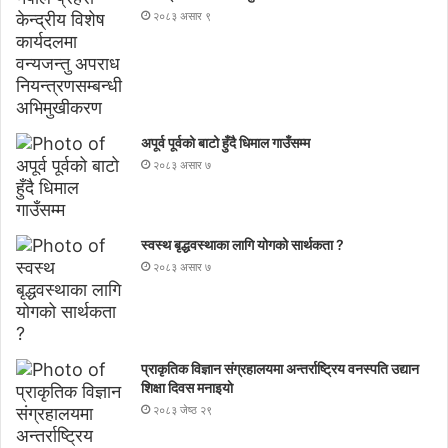
२०८३ असार ९
अपूर्व पूर्वको बाटो हुँदै धिमाल गाउँसम्म
२०८३ असार ७
स्वस्थ बृद्धवस्थाका लागि योगको सार्थकता ?
२०८३ असार ७
प्राकृतिक विज्ञान संग्रहालयमा अन्तर्राष्ट्रिय वनस्पति उद्यान
शिक्षा दिवस मनाइयाे
२०८३ जेष्ठ २९