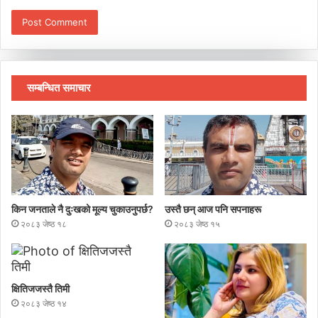
सम्बन्धित समाचार
किन जनताले नै दुःखको मूल्य चुकाउनुपर्छ?
उस्तै छन् आज पनि सपनाहरू
२०८३ जेष्ठ १८
२०८३ जेष्ठ १५
क्षितिजजस्तै तिमी
२०८३ जेष्ठ १४