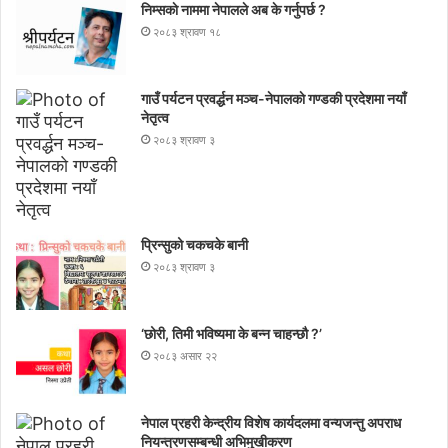
निम्सकाे नाममा नेपालले अब के गर्नुपर्छ ?
२०८३ श्रावण १८
गाउँ पर्यटन प्रवर्द्धन मञ्च-नेपालकाे गण्डकी प्रदेशमा नयाँ
नेतृत्व
२०८३ श्रावण ३
प्रिन्सुको चकचके बानी
२०८३ श्रावण ३
‘छोरी, तिमी भविष्यमा के बन्न चाहन्छौ ?’
२०८३ असार २२
नेपाल प्रहरी केन्द्रीय विशेष कार्यदलमा वन्यजन्तु अपराध
नियन्त्रणसम्बन्धी अभिमुखीकरण