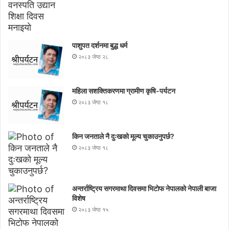
पाशुपत दर्शनमा बुद्ध धर्म​
२०८३ जेष्ठ २८
महिला सशक्तिकरणमा ग्रामीण कृषि-पर्यटन
२०८३ जेष्ठ १८
किन जनताले नै दुःखको मूल्य चुकाउनुपर्छ?
२०८३ जेष्ठ १८
अन्तर्राष्ट्रिय सगरमाथा दिवसमा भिटाेफ नेपालकाे नेपाली बाजा
विशेष
२०८३ जेष्ठ १५