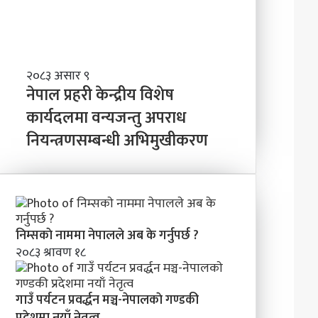
त्व
वि
ष्य
मा
के
ब
ने
२०८३ असार ९
न्न
पा
नेपाल प्रहरी केन्द्रीय विशेष
चा
ल
कार्यदलमा वन्यजन्तु अपराध
ह
प्र
न्छौ
नियन्त्रणसम्बन्धी अभिमुखीकरण
ह
?
री
’
के
न्द्री
य
वि
शे
निम्सकाे नाममा नेपालले अब के गर्नुपर्छ ?
ष
२०८३ श्रावण १८
का
र्य
द
गाउँ पर्यटन प्रवर्द्धन मञ्च-नेपालकाे गण्डकी
ल
प्रदेशमा नयाँ नेतृत्व