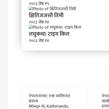
२०८३ जेष्ठ १५
क्षितिजजस्तै तिमी
२०८३ जेष्ठ १४
लघुकथा: टाइम किल
२०८३ जेष्ठ १४
नेपालनाम्चा: एक व्यक्तिगत
नेपा
प्रयास
साथी
Mhepi-16, Kathmandu,
डाय