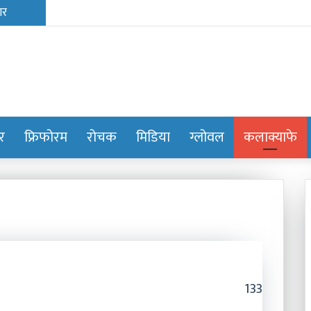
ोर
फ्रिफोरम
रोचक
मिडिया
ग्लोवल
कलाक्याफे
133