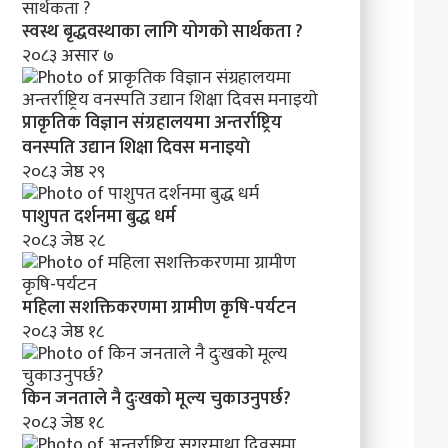
क
र
स्वस्थ बृद्धवस्थाका लागि योगको सार्थकता ?
ण
२०८३ असार ७
प्राकृतिक विज्ञान संग्रहालयमा अन्तर्राष्ट्रिय
वनस्पति उद्यान शिक्षा दिवस मनाइयाे
२०८३ जेष्ठ २९
पाशुपत दर्शनमा बुद्ध धर्म​
२०८३ जेष्ठ २८
महिला सशक्तिकरणमा ग्रामीण कृषि-पर्यटन
२०८३ जेष्ठ १८
किन जनताले नै दुःखको मूल्य चुकाउनुपर्छ?
२०८३ जेष्ठ १८