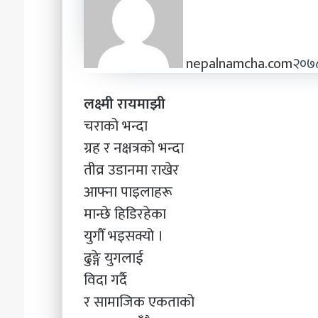
nepalnamcha.com
२०७८ 
लक्ष्मी रायमाझी
चराको भन्दा
ग्रह र नक्षत्रको भन्दा
तीव्र उडानमा राखेर
आफ्ना पाइलाहरू
मान्छे हिडिरहेका
युगौँ भइसक्यो ।
ढुङ्गे युगलाई
विदा गर्दै
र सामाजिक एकताको