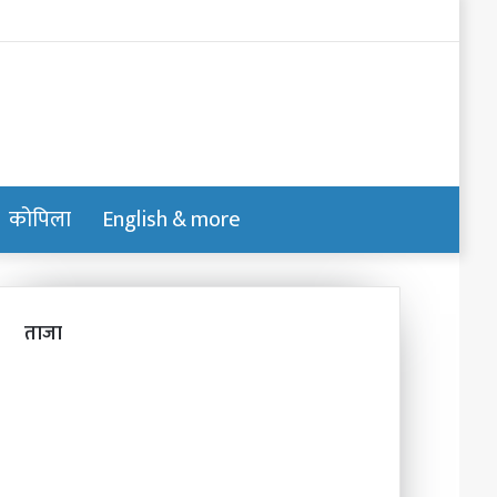
Log
In
कोपिला
English & more
Switch
Search
skin
for
ताजा