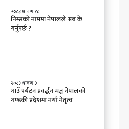
नि
२०८३ श्रावण १८
म्स
निम्सकाे नाममा नेपालले अब के
काे
गर्नुपर्छ ?
ना
म
मा
ने
पा
ल
ले
अ
ब
गा
२०८३ श्रावण ३
के
उँ
गाउँ पर्यटन प्रवर्द्धन मञ्च-नेपालकाे
ग
प
गण्डकी प्रदेशमा नयाँ नेतृत्व
र्नु
र्य
प
ट
र्छ
न
?
प्र
व