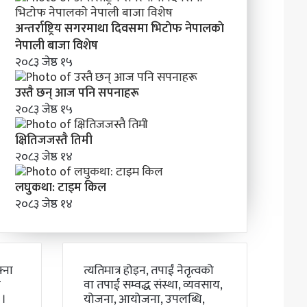
अन्तर्राष्ट्रिय सगरमाथा दिवसमा भिटाेफ नेपालकाे
नेपाली बाजा विशेष
२०८३ जेष्ठ १५
उस्तै छन् आज पनि सपनाहरू
२०८३ जेष्ठ १५
क्षितिजजस्तै तिमी
२०८३ जेष्ठ १४
लघुकथा: टाइम किल
२०८३ जेष्ठ १४
्ना
त्यतिमात्र होइन, तपाईं नेतृत्वको
ो
वा तपाईं सम्वद्ध संस्था, व्यवसाय,
 ।
योजना, आयोजना, उपलब्धि,