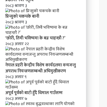
मा
२०८३ श्रावण ३
व
न्य
प्रिन्सुको चकचके बानी
ज
२०८३ श्रावण ३
न्तु
अ
प
‘छोरी, तिमी भविष्यमा के बन्न चाहन्छौ ?’
रा
२०८३ असार २२
ध
नि
य
न्त्र
नेपाल प्रहरी केन्द्रीय विशेष कार्यदलमा वन्यजन्तु
ण
स
अपराध नियन्त्रणसम्बन्धी अभिमुखीकरण
म्ब
२०८३ असार ९
न्धी
अ
भि
अपूर्व पूर्वको बाटो हुँदै धिमाल गाउँसम्म
मु
२०८३ असार ७
खी