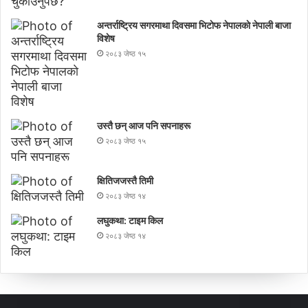
अन्तर्राष्ट्रिय सगरमाथा दिवसमा भिटाेफ नेपालकाे नेपाली बाजा
विशेष
२०८३ जेष्ठ १५
उस्तै छन् आज पनि सपनाहरू
२०८३ जेष्ठ १५
क्षितिजजस्तै तिमी
२०८३ जेष्ठ १४
लघुकथा: टाइम किल
२०८३ जेष्ठ १४