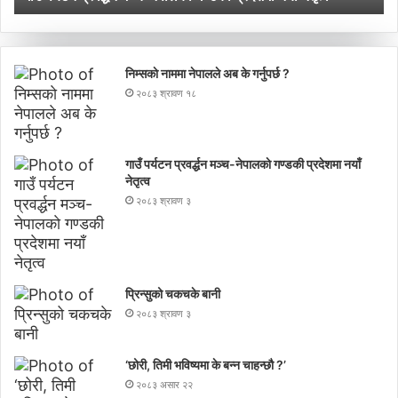
निम्सकाे नाममा नेपालले अब के गर्नुपर्छ ?
२०८३ श्रावण १८
गाउँ पर्यटन प्रवर्द्धन मञ्च-नेपालकाे गण्डकी प्रदेशमा नयाँ
नेतृत्व
२०८३ श्रावण ३
प्रिन्सुको चकचके बानी
२०८३ श्रावण ३
‘छोरी, तिमी भविष्यमा के बन्न चाहन्छौ ?’
२०८३ असार २२