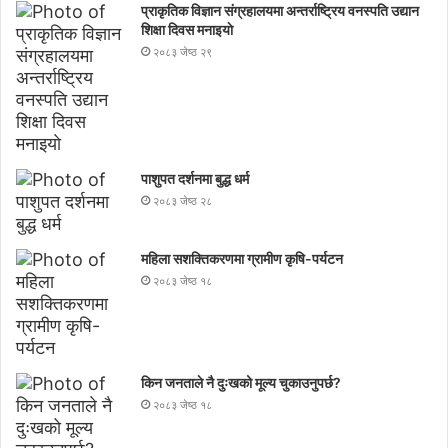
प्राकृतिक विज्ञान संग्रहालयमा अन्तर्राष्ट्रिय वनस्पति उद्यान
शिक्षा दिवस मनाइयाे
२०८३ जेष्ठ २९
पाशुपत दर्शनमा बुद्ध धर्म​
२०८३ जेष्ठ २८
महिला सशक्तिकरणमा ग्रामीण कृषि-पर्यटन
२०८३ जेष्ठ १८
किन जनताले नै दुःखको मूल्य चुकाउनुपर्छ?
२०८३ जेष्ठ १८