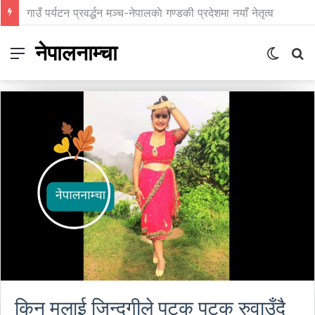
प्रिन्सुको चकचके बानी
नेपालनाम्चा
Menu
Switch
S
skin
fo
किन मलाई जिन्दगीले पटक पटक रुवाउँदै