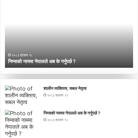
निम्सकाे
गा
नाममा
पर
नेपालले
प्र
अब
मञ
के
ने
गर्नुपर्छ
गण
?
प्
नय
२०८३ श्रावण १८
नेत
निम्सकाे नाममा नेपालले अब के गर्नुपर्छ ?
ग
शालीन व्यक्तित्व, सबल नेतृत्व
२०८३ श्रावण २२
निम्सकाे नाममा नेपालले अब के गर्नुपर्छ ?
२०८३ श्रावण १८