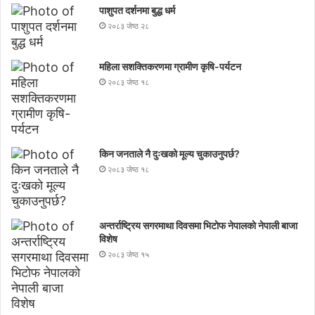
पाशुपत दर्शनमा बुद्ध धर्म​
२०८३ जेष्ठ २८
महिला सशक्तिकरणमा ग्रामीण कृषि-पर्यटन
२०८३ जेष्ठ १८
किन जनताले नै दुःखको मूल्य चुकाउनुपर्छ?
२०८३ जेष्ठ १८
अन्तर्राष्ट्रिय सगरमाथा दिवसमा भिटाेफ नेपालकाे नेपाली बाजा
विशेष
२०८३ जेष्ठ १५