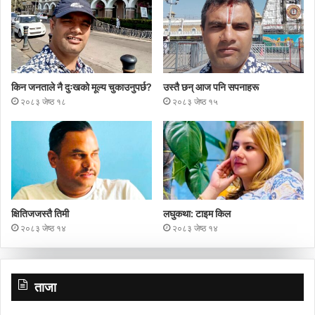
किन जनताले नै दुःखको मूल्य चुकाउनुपर्छ?
उस्तै छन् आज पनि सपनाहरू
२०८३ जेष्ठ १८
२०८३ जेष्ठ १५
क्षितिजजस्तै तिमी
लघुकथा: टाइम किल
२०८३ जेष्ठ १४
२०८३ जेष्ठ १४
ताजा