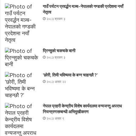
गाउँ पर्यटन प्रवर्द्धन मञ्च-नेपालकाे गण्डकी प्रदेशमा नयाँ
नेतृत्व
२०८३ श्रावण ३
प्रिन्सुको चकचके बानी
२०८३ श्रावण ३
‘छोरी, तिमी भविष्यमा के बन्न चाहन्छौ ?’
२०८३ असार २२
नेपाल प्रहरी केन्द्रीय विशेष कार्यदलमा वन्यजन्तु अपराध
नियन्त्रणसम्बन्धी अभिमुखीकरण
२०८३ असार ९