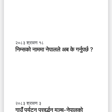
क्ति
त्व
,
स
ब
ल
ने
तृ
नि
२०८३ श्रावण १८
त्व
म्स
निम्सकाे नाममा नेपालले अब के गर्नुपर्छ ?
काे
ना
म
मा
ने
पा
ल
ले
अ
ब
गा
२०८३ श्रावण ३
के
उँ
गाउँ पर्यटन प्रवर्द्धन मञ्च-नेपालकाे