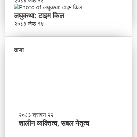
२०८३ जेष्ठ १४
लघुकथा: टाइम किल
२०८३ जेष्ठ १४
ताजा
शा
२०८३ श्रावण २२
ली
शालीन व्यक्तित्व, सबल नेतृत्व
न
व्य