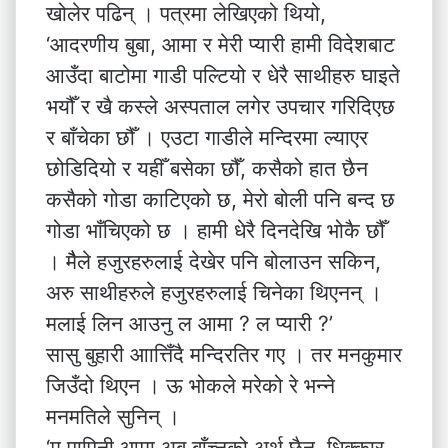
खोलेर पढिन् । पत्रमा लेखिएको थियो,
‘आदरणीय बुबा, आमा र मेरी प्यारी हामी विदेशबाट
आउँदा बाटोमा गाडी पल्टियो र धेरै साथीहरु घाइते
भयौँ र खै कस्ले अस्पताल लगेर उपचार गरिदिएछ
र बाँचेका छौँ । एउटा गाडीले मन्दिरमा ल्याएर
छोडिदियो र यहीँ बसेका छौँ, कसैको हात छैन
कसैको गोडा काटिएको छ, मेरो बोली पनि बन्द छ
गोडा भाँचिएको छ । हामी धेरै दिनदेखि भोकै छौँ
। मैैले हजुरहरुलाई देखेर पनि बोलाउन सकिन,
अरु साथीहरुले हजुरहरुलाई चिनेका थिएनन् ।
मलाई लिन आउनु ल आमा ? ल प्यारी ?’
सासु बुहारी आात्तिँदै मन्दिरतिर गए । तर मनकुमार
जिउँदो थिएन । ऊ भोकले मरेको रे भन्ने
मनमतिले सुनिन् ।
‘म पापिनी आमा अब बाँच्नुको अर्थ छैन, धिक्कार