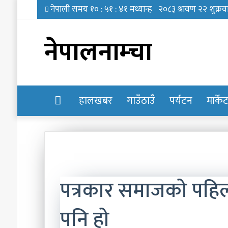
नेपालनाम्चा
होमपेज
हालखबर
गाउँठाउँ
पर्यटन
मार्के
पत्रकार समाजको पहिलो व
पनि हो