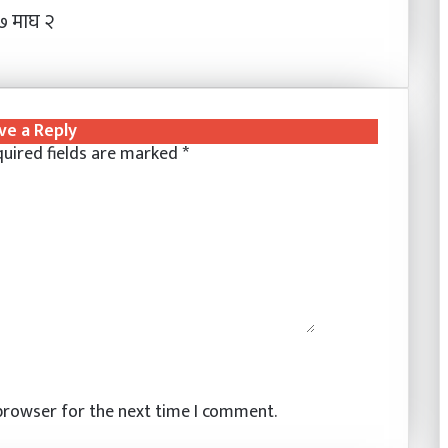
 माघ २
ve a Reply
uired fields are marked
*
 browser for the next time I comment.