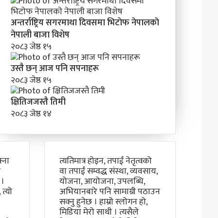
अन्तर्राष्ट्रिय सगरमाथा दिवसमा भिटाेफ नेपालकाे
नेपाली बाजा विशेष
२०८३ जेष्ठ १५
उस्तै छन् आज पनि सपनाहरू
२०८३ जेष्ठ १५
क्षितिजजस्तै तिमी
२०८३ जेष्ठ १४
्ना
त्यतिमात्र होइन, तपाईं नेतृत्वको
ो
वा तपाईं सम्वद्ध संस्था, व्यवसाय,
 ।
योजना, आयोजना, उपलब्धि,
त्यो
अभियानबारे पनि सामाग्री पठाउन
सक्नु हुनेछ । हाम्रो स्लोगन हो,
मिडिया मेरो साथी । त्यसैले