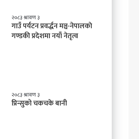
गाउँ
२०८३ श्रावण ३
पर्यटन
गाउँ पर्यटन प्रवर्द्धन मञ्च-नेपालकाे
प्रवर्द्धन
गण्डकी प्रदेशमा नयाँ नेतृत्व
मञ्च-
नेपालकाे
गण्डकी
प्रदेशमा
नयाँ
नेतृत्व
प्रिन्सुको
२०८३ श्रावण ३
चकचके
प्रिन्सुको चकचके बानी
बानी