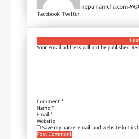
nepalnamcha.com
२०७७
LinkedIn
Tumblr
Pinterest
Messenger
Messenger
WhatsApp
Viber
Share
Print
Facebook
Twitter
via
Email
Lea
Your email address will not be published.
Req
Comment
*
Name
*
Email
*
Website
Save my name, email, and website in this