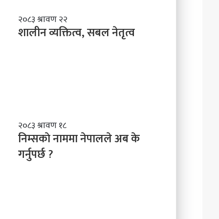
शालीन
२०८३ श्रावण २२
व्यक्तित्व,
शालीन व्यक्तित्व, सबल नेतृत्व
सबल
नेतृत्व
निम्सकाे
२०८३ श्रावण १८
नाममा
निम्सकाे नाममा नेपालले अब के
नेपालले
गर्नुपर्छ ?
अब
के
गर्नुपर्छ
?