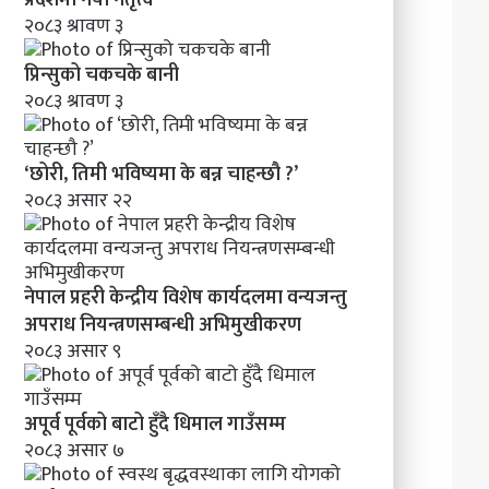
मा
२०८३ श्रावण ३
व
न्य
प्रिन्सुको चकचके बानी
ज
२०८३ श्रावण ३
न्तु
अ
प
‘छोरी, तिमी भविष्यमा के बन्न चाहन्छौ ?’
रा
२०८३ असार २२
ध
नि
य
न्त्र
नेपाल प्रहरी केन्द्रीय विशेष कार्यदलमा वन्यजन्तु
ण
स
अपराध नियन्त्रणसम्बन्धी अभिमुखीकरण
म्ब
२०८३ असार ९
न्धी
अ
भि
अपूर्व पूर्वको बाटो हुँदै धिमाल गाउँसम्म
मु
२०८३ असार ७
खी