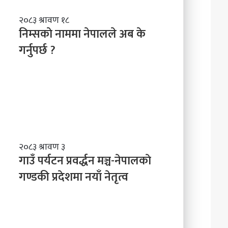
नि
२०८३ श्रावण १८
म्स
निम्सकाे नाममा नेपालले अब के
काे
गर्नुपर्छ ?
ना
म
मा
ने
पा
ल
ले
अ
ब
गा
२०८३ श्रावण ३
के
उँ
गाउँ पर्यटन प्रवर्द्धन मञ्च-नेपालकाे
ग
प
गण्डकी प्रदेशमा नयाँ नेतृत्व
र्नु
र्य
प
ट
र्छ
न
?
प्र
व