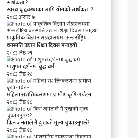
क
र
स्वस्थ बृद्धवस्थाका लागि योगको सार्थकता ?
ण
२०८३ असार ७
प्राकृतिक विज्ञान संग्रहालयमा अन्तर्राष्ट्रिय
वनस्पति उद्यान शिक्षा दिवस मनाइयाे
२०८३ जेष्ठ २९
पाशुपत दर्शनमा बुद्ध धर्म​
२०८३ जेष्ठ २८
महिला सशक्तिकरणमा ग्रामीण कृषि-पर्यटन
२०८३ जेष्ठ १८
किन जनताले नै दुःखको मूल्य चुकाउनुपर्छ?
२०८३ जेष्ठ १८