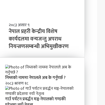
त्व
वि
ष्य
मा
के
ब
ने
२०८३ असार ९
न्न
पा
नेपाल प्रहरी केन्द्रीय विशेष
चा
ल
कार्यदलमा वन्यजन्तु अपराध
ह
प्र
न्छौ
नियन्त्रणसम्बन्धी अभिमुखीकरण
ह
?
री
’
के
न्द्री
य
वि
शे
निम्सकाे नाममा नेपालले अब के गर्नुपर्छ ?
ष
२०८३ श्रावण १८
का
र्य
द
गाउँ पर्यटन प्रवर्द्धन मञ्च-नेपालकाे गण्डकी
ल
प्रदेशमा नयाँ नेतृत्व