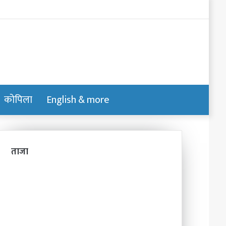
Log
In
कोपिला
English & more
Switch
Search
skin
for
ताजा