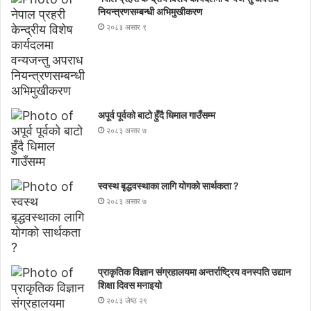
नियन्त्रणसम्बन्धी अभिमुखीकरण
२०८३ असार ९
अपूर्व पूर्वको बाटो हुँदै धिमाल गाउँसम्म
२०८३ असार ७
स्वस्थ बृद्धवस्थाका लागि योगको सार्थकता ?
२०८३ असार ७
प्राकृतिक विज्ञान संग्रहालयमा अन्तर्राष्ट्रिय वनस्पति उद्यान
शिक्षा दिवस मनाइयाे
२०८३ जेष्ठ २९