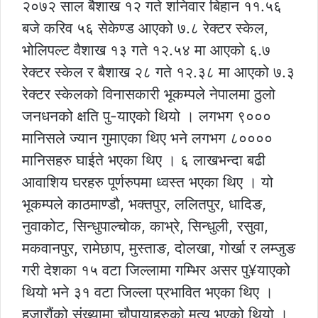
२०७२ साल बैशाख १२ गते शनिवार बिहान ११.५६
बजे करिव ५६ सेकेण्ड आएको ७.८ रेक्टर स्केल,
भोलिपल्ट वैशाख १३ गते १२.५४ मा आएको ६.७
रेक्टर स्केल र बैशाख २८ गते १२.३८ मा आएको ७.३
रेक्टर स्केलको विनासकारी भूकम्पले नेपालमा ठुलो
जनधनको क्षति पु-याएको थियो । लगभग ९०००
मानिसले ज्यान गुमाएका थिए भने लगभग ८००००
मानिसहरु घाईते भएका थिए । ६ लाखभन्दा बढी
आवाशिय घरहरु पूर्णरुपमा ध्वस्त भएका थिए । यो
भूकम्पले काठमाण्डौ, भक्तपुर, ललितपुर, धादिङ,
नुवाकोट, सिन्धुपाल्चोक, काभ्रे, सिन्धुली, रसुवा,
मकवानपुर, रामेछाप, मुस्ताङ, दोलखा, गोर्खा र लम्जुङ
गरी देशका १५ वटा जिल्लामा गम्भिर असर पु¥याएको
थियो भने ३१ वटा जिल्ला प्रभावित भएका थिए ।
हजारौंको संख्यामा चौपायाहरुको मृत्यु भएको थियो ।