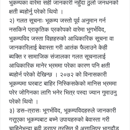
भुकम्पका वारेमा सही जानकारी नहुँदा ठुलो जनधनको
क्षती ब्यहोर्नु परेको थियो ।
२) गलत सूचनाः भूकम्प जस्तो पूर्व अनुमान गर्न
नसकिने प्राकृतिक प्रकोपको वारेमा भुगर्भविद,
भुकम्पविद जस्ता विज्ञहरुको आधिकारिक सूचना वा
जानकारिलाई बेवास्ता गरी आतंक फैलाउने केही
ब्यक्ति र सामाजिक संजालका गलत सूचनालाई
आधिकारिक मानेर भ्रममा परेका कारण पनि क्षती
ब्यहोर्न परेको देखिन्छ । २०७२ को विनासकारी
भूकम्पमा घरबाट बाहिर निस्किसकेको मानिस भ्रममा
परेर जोगिनका लागि भनेर भित्र पस्दा ज्यान गुमाउनु
परेको थियो ।
३) डस–त्रासः भूगर्भविद, भूकम्पविदहरुले जानकारी
गराुएका भूकम्पबाट बच्ने उपायहरुको बेवास्ता गरी
चाहिनेभन्दा बढी डराएर त्रसित भै अत्तालिएर भागदौड