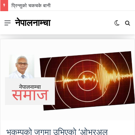
प्रिन्सुको चकचके बानी
नेपालनाम्चा
Menu
Switch
S
skin
fo
भूकम्पको जगमा उभिएको ‘ओभरअल