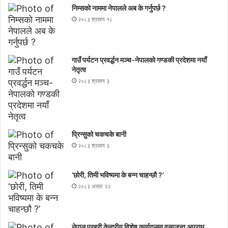
निम्सकाे नाममा नेपालले अब के गर्नुपर्छ ?
२०८३ श्रावण १८
गाउँ पर्यटन प्रवर्द्धन मञ्च-नेपालकाे गण्डकी प्रदेशमा नयाँ
नेतृत्व
२०८३ श्रावण ३
प्रिन्सुको चकचके बानी
२०८३ श्रावण ३
‘छोरी, तिमी भविष्यमा के बन्न चाहन्छौ ?’
२०८३ असार २२
नेपाल प्रहरी केन्द्रीय विशेष कार्यदलमा वन्यजन्तु अपराध