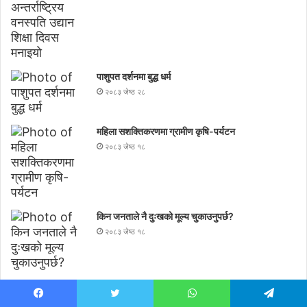
पाशुपत दर्शनमा बुद्ध धर्म​
२०८३ जेष्ठ २८
महिला सशक्तिकरणमा ग्रामीण कृषि-पर्यटन
२०८३ जेष्ठ १८
किन जनताले नै दुःखको मूल्य चुकाउनुपर्छ?
२०८३ जेष्ठ १८
अन्तर्राष्ट्रिय सगरमाथा दिवसमा भिटाेफ नेपालकाे नेपाली बाजा
विशेष
Facebook
Twitter
WhatsApp
Telegram