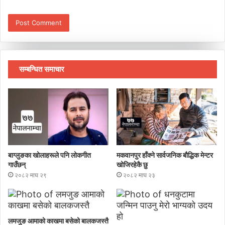
सम्बन्धित समाचार
बाग्लुङका खोलाहरूले पनि लोकगीत
मकवानपुर हाँक्ने सार्वजनिक बौद्धिक मेन्टर
गाउँछन्
खोजिरहेकै छु
२०८२ माघ २९
२०८२ माघ २३
लमजुङ आमाको काखमा बसेको बालकजस्तै