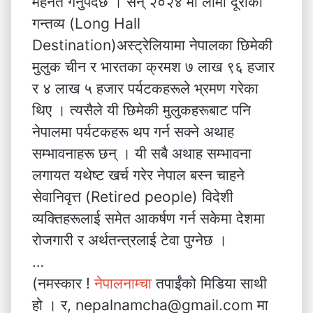
मेहनत गर्नुपर्दछ । सन् २०२४ मा लामो दूरीको
गन्तव्य (Long Hall
Destination)अस्ट्रेलियामा नेपालका छिमेकी
मुलुक चीन र भारतका क्रमश ७ लाख ९६ हजार
र ४ लाख ५ हजार पर्यटकहरूले भ्रमण गरेका
थिए । त्यसैले यी छिमेकी मुलुकहरूबाट पनि
नेपालमा पर्यटकहरू थप गर्न सक्ने अथाह
सम्भावनाहरू छन् । यी सबै अथाह सम्भावना
लगायत यथेष्ट खर्च गरेर नेपाल बस्न चाहने
सेवानिवृत्त (Retired people) विदेशी
व्यक्तिहरूलाई समेत आकर्षण गर्न सकेमा देशमा
रोजगारी र अर्थतन्त्रलाई टेवा पुग्नेछ ।
…
(नमस्कार !
नेपालनाम्चा
तपाईंको मिडिया साथी
हो । र, nepalnamcha@gmail.com मा