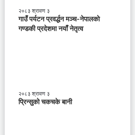
अ
ब
गा
२०८३ श्रावण ३
के
उँ
गाउँ पर्यटन प्रवर्द्धन मञ्च-नेपालकाे
ग
प
गण्डकी प्रदेशमा नयाँ नेतृत्व
र्नु
र्य
प
ट
र्छ
न
?
प्र
व
र्द्ध
न
म
ञ्च
-
प्रि
२०८३ श्रावण ३
ने
न्सु
प्रिन्सुको चकचके बानी
पा
को
ल
च
काे
क
ग
च
ण्ड
के