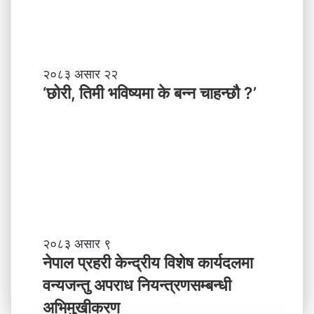
की
बा
प्र
नी
दे
श
मा
‘
२०८३ असार २२
न
छो
‘छोरी, तिमी भविष्यमा के बन्न चाहन्छौ ?’
याँ
री
ने
,
तृ
ति
त्व
मी
भ
वि
ष्य
मा
के
ब
ने
२०८३ असार ९
न्न
पा
नेपाल प्रहरी केन्द्रीय विशेष कार्यदलमा
चा
ल
वन्यजन्तु अपराध नियन्त्रणसम्बन्धी
ह
प्र
न्छौ
ह
अभिमुखीकरण