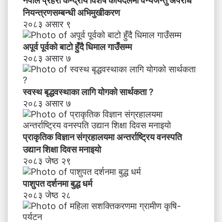
नेपाल प्रहरी केन्द्रीय विशेष कार्यदलमा वन्यजन्तु अपराध
नि
य
नियन्त्रणसम्बन्धी अभिमुखीकरण
न्त्र
२०८३ असार ९
ण
स
अपूर्व पूर्वको बाटो हुँदै धिमाल गाउँसम्म
म्ब
२०८३ असार ७
न्धी
अ
भि
स्वस्थ बृद्धवस्थाका लागि योगको सार्थकता ?
मु
२०८३ असार ७
खी
क
र
प्राकृतिक विज्ञान संग्रहालयमा अन्तर्राष्ट्रिय वनस्पति
ण
उद्यान शिक्षा दिवस मनाइयाे
२०८३ जेष्ठ २९
पाशुपत दर्शनमा बुद्ध धर्म​
२०८३ जेष्ठ २८