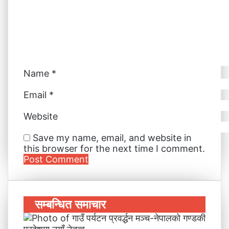
a
i
l
Name
*
Email
*
Website
Save my name, email, and website in
this browser for the next time I comment.
सम्बन्धित समाचार