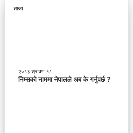
ताजा
नि
२०८३ श्रावण १८
म्स
निम्सकाे नाममा नेपालले अब के गर्नुपर्छ ?
काे
ना
म
मा
ने
पा
ल
ले