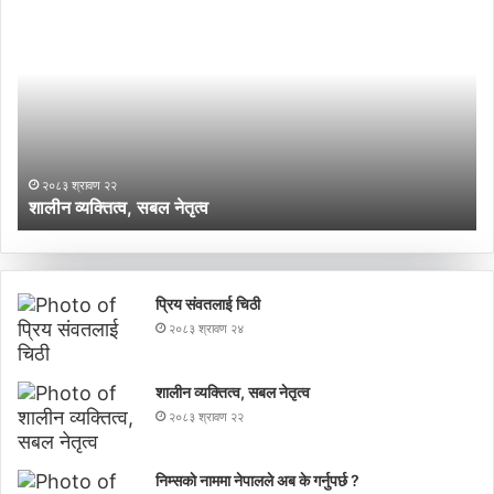
ली
म्
न
का
व्य
ना
क्ति
म
त्व
मा
,
ने
स
पा
२०८३ श्रावण २२
ब
ल
शालीन व्यक्तित्व, सबल नेतृत्व
न
ल
ले
ने
अ
तृ
ब
त्व
के
प्रिय संवतलाई चिठी
ग
२०८३ श्रावण २४
र्नु
प
र्छ
शालीन व्यक्तित्व, सबल नेतृत्व
?
२०८३ श्रावण २२
निम्सकाे नाममा नेपालले अब के गर्नुपर्छ ?