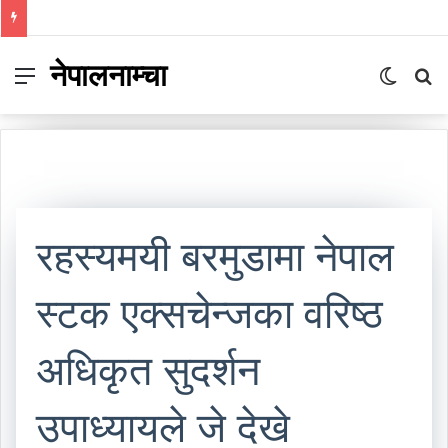
निम्सकाे नाममा नेपालले अब के गर्नुपर्छ ?
नेपालनाम्चा
Menu
Switc
S
skin
fo
रहस्यमयी बरमुडामा नेपाल
स्टक एक्सचेन्जका वरिष्ठ
अधिकृत सुदर्शन
उपाध्यायले जे देखे