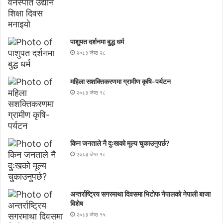
पाशुपत दर्शनमा बुद्ध धर्म​
२०८३ जेष्ठ २८
महिला सशक्तिकरणमा ग्रामीण कृषि-पर्यटन
२०८३ जेष्ठ १८
किन जनताले नै दुःखको मूल्य चुकाउनुपर्छ?
२०८३ जेष्ठ १८
अन्तर्राष्ट्रिय सगरमाथा दिवसमा भिटाेफ नेपालकाे नेपाली बाजा
विशेष
२०८३ जेष्ठ १५