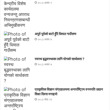
२०८३ असार ९
अपूर्व पूर्वको बाटो हुँदै धिमाल गाउँसम्म
२०८३ असार ७
स्वस्थ बृद्धवस्थाका लागि योगको सार्थकता ?
२०८३ असार ७
प्राकृतिक विज्ञान संग्रहालयमा अन्तर्राष्ट्रिय वनस्पति उद्यान
शिक्षा दिवस मनाइयाे
२०८३ जेष्ठ २९