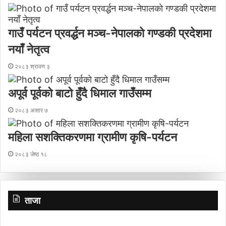
गाउँ पर्यटन प्रवर्द्धन मञ्च-नेपालकाे गण्डकी प्रदेशमा
नयाँ नेतृत्व
२०८३ श्रावण ३
अपूर्व पूर्वको बाटो हुँदै धिमाल गाउँसम्म
२०८३ असार ७
महिला सशक्तिकरणमा ग्रामीण कृषि-पर्यटन
२०८३ जेष्ठ १८
ताजा
शा
नि