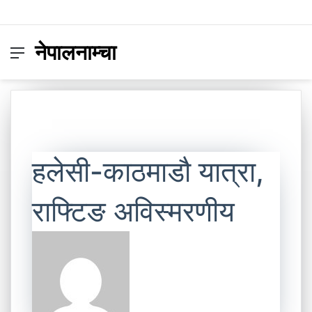
नेपालनाम्चा
Menu
Switc
S
skin
fo
हलेसी-काठमाडौ यात्रा,
राफ्टिङ अविस्मरणीय