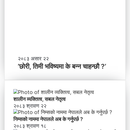
को
ल
च
काे
क
ग
च
ण्ड
के
की
बा
प्र
नी
दे
श
मा
‘
२०८३ असार २२
न
छो
‘छोरी, तिमी भविष्यमा के बन्न चाहन्छौ ?’
याँ
री
ने
,
तृ
ति
त्व
मी
भ
शालीन व्यक्तित्व, सबल नेतृत्व
वि
२०८३ श्रावण २२
ष्य
मा
निम्सकाे नाममा नेपालले अब के गर्नुपर्छ ?
के
२०८३ श्रावण १८
ब