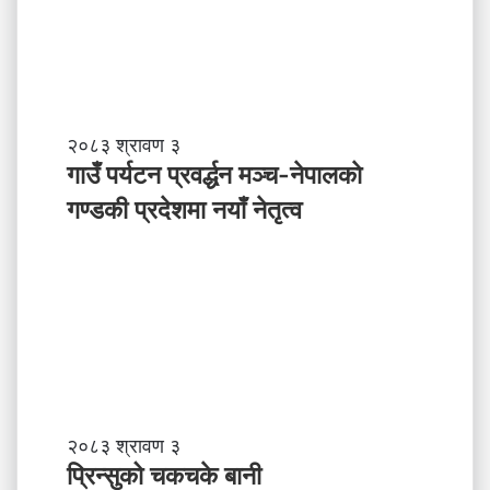
ने
पा
ल
ले
अ
ब
गा
२०८३ श्रावण ३
के
उँ
गाउँ पर्यटन प्रवर्द्धन मञ्च-नेपालकाे
ग
प
गण्डकी प्रदेशमा नयाँ नेतृत्व
र्नु
र्य
प
ट
र्छ
न
?
प्र
व
र्द्ध
न
म
ञ्च
-
प्रि
२०८३ श्रावण ३
ने
न्सु
प्रिन्सुको चकचके बानी
पा