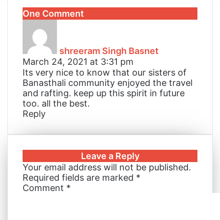
k
b
t
s
s
t
e
r
n
One Comment
e
l
e
e
e
s
r
e
t
s
d
r
r
n
n
A
v
a
I
e
g
g
p
i
y
n
s
e
e
p
a
shreeram Singh Basnet
s
t
r
r
E
March 24, 2021 at 3:31 pm
:
m
Its very nice to know that our sisters of
a
Banasthali community enjoyed the travel
i
and rafting. keep up this spirit in future
l
too. all the best.
Reply
Leave a Reply
Your email address will not be published.
Required fields are marked
*
Comment
*