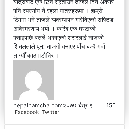
यात्राबाट एक छिन सुस्ताउन ताजले दिने अवसर
पनि स्मरणीय नै रहला यात्रुहरूमा । हाम्रो
टिममा भने ताजले व्यवस्थापन गरिदिएको राफ्टिङ
अविस्मरणीय भयो । करिब एक घण्टाको
बसाइपछि बसले थकाएको शरीरलाई ताजको
शितलताले पुन: ताजगी बनाएर पाँच बज्दै गर्दा
लाग्यौँ काठमाडौतिर ।
nepalnamcha.com
२०७७ चैत्र ९
155
Facebook
Twitter
L
T
P
M
M
W
V
S
P
i
u
i
e
e
h
i
h
r
n
m
n
s
s
a
b
a
i