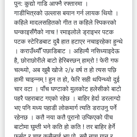
पुन: कुद्यो गाडि आफ्नै रफ्तारमा ।
गाडीभित्रको उल्लास बयान गर्न लायक थियो ।
कहिले मादलसहितको गीत त कहिले स्पिकरको
घन्काइसँगैको नाच ! रमाइलोले ड्राइभर पटक
पटक स्टेरिङबाट दुबै हात हटाएर नचाइरहेका हुन्थे
। कराउँथ्यौँ पछाडिबाट । अहिल्यै नसिध्याइदेऊ
है, छोराछोरीले बाटो हेरिबस्छन् हाम्रो ! फेरी गफ
चल्थ्यो, अब खुबै खोजे २/४ वर्ष त हो त्यस पछि
हामी चाइन्नम् ! हुन त हो, फेरि सही थपिन्थ्यो दुई
चार वटा । पाँच घण्टाको मुलकोट हलेसीको बाटो
पहरै पहराबाट गएको रहेछ । बाहिर हेर्दा डरलाग्दो
भए पनि मध्य पहाडी लोकमार्ग त्यति डराउनु पर्ने
रहेनछ । कतै नया कतै पुरानो उप्किएको पीच
बाटोमा घुम्ती भने कति हो कति ! तर बाहिर हेर्ने
फुर्सद र चाह कसैलाई भए पो, सबै नाच गान र