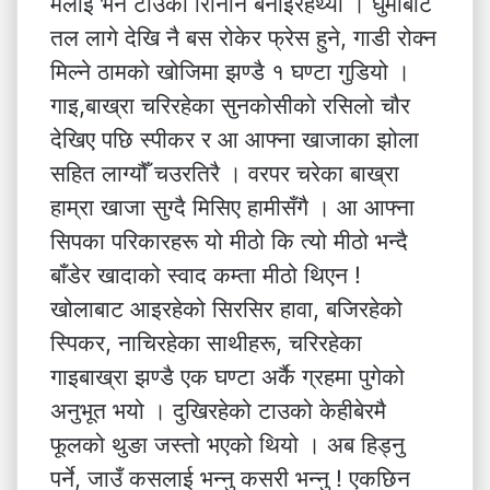
मलाइ भने टाउको रिनिनि बनाइरहेथ्यो । घुर्मीबाट
तल लागे देखि नै बस रोकेर फ्रेस हुने, गाडी रोक्न
मिल्ने ठामको खोजिमा झण्डै १ घण्टा गुडियो ।
गाइ,बाख्रा चरिरहेका सुनकोसीको रसिलो चौर
देखिए पछि स्पीकर र आ आफ्ना खाजाका झोला
सहित लाग्यौँ चउरतिरै । वरपर चरेका बाख्रा
हाम्रा खाजा सुग्दै मिसिए हामीसँगै । आ आफ्ना
सिपका परिकारहरू यो मीठो कि त्यो मीठो भन्दै
बाँडेर खादाको स्वाद कम्ता मीठो थिएन !
खोलाबाट आइरहेको सिरसिर हावा, बजिरहेको
स्पिकर, नाचिरहेका साथीहरू, चरिरहेका
गाइबाख्रा झण्डै एक घण्टा अर्कै ग्रहमा पुगेको
अनुभूत भयो । दुखिरहेको टाउको केहीबेरमै
फूलको थुङा जस्तो भएको थियो । अब हिड्नु
पर्ने, जाउँ कसलाई भन्नु कसरी भन्नु ! एकछिन