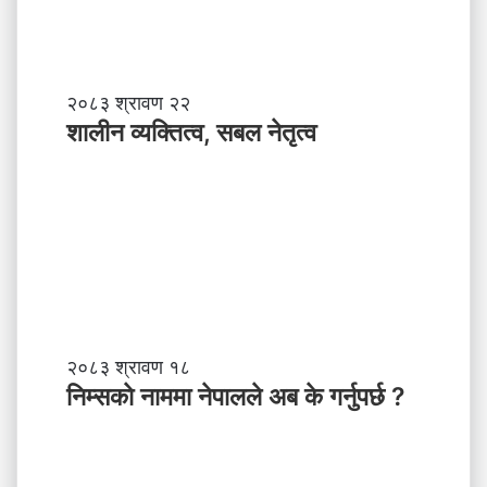
शा
२०८३ श्रावण २२
ली
शालीन व्यक्तित्व, सबल नेतृत्व
न
व्य
क्ति
त्व
,
स
ब
ल
ने
तृ
नि
२०८३ श्रावण १८
त्व
म्स
निम्सकाे नाममा नेपालले अब के गर्नुपर्छ ?
काे
ना
म
मा