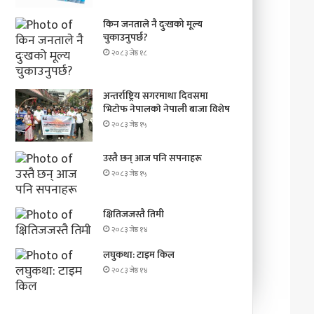
किन जनताले नै दुःखको मूल्य
चुकाउनुपर्छ?
२०८३ जेष्ठ १८
अन्तर्राष्ट्रिय सगरमाथा दिवसमा
भिटाेफ नेपालकाे नेपाली बाजा विशेष
२०८३ जेष्ठ १५
उस्तै छन् आज पनि सपनाहरू
२०८३ जेष्ठ १५
क्षितिजजस्तै तिमी
२०८३ जेष्ठ १४
लघुकथा: टाइम किल
२०८३ जेष्ठ १४