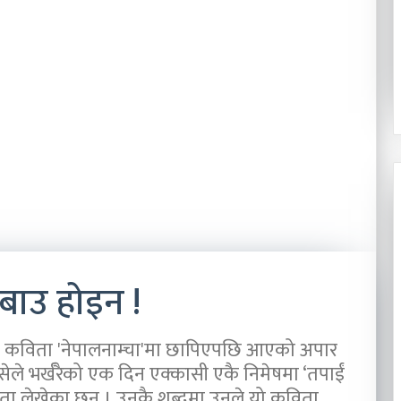
गर्नुपर्छ
?
य विशेष कार्यदलमा
्त्रणसम्बन्धी
२०८३ श्रावण १८
निम्सकाे नाममा नेपालले अब के गर्नुपर्छ ?
बाउ होइन !
कको कविता 'नेपालनाम्चा'मा छापिएपछि आएको अपार
सेले भर्खरैको एक दिन एक्कासी एकै निमेषमा ‘तपाईं
िता लेखेका छन् । उनकै शब्दमा उनले यो कविता