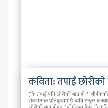
वन्यजन्तु
२०८३ असार ९
अपराध
नेपाल प्रहरी केन्द्री
नियन्त्रणसम्बन्धी
वन्यजन्तु अपराध नियन
अभिमुखीकरण
अभिमुखीकरण
कविता: तपाईं छोरीको 
(‘के तपाईं पनि छोरीको बाउ हो ?’ शीर्ष
संवेनात्मक प्रतिकृयापछि कवि ठाकुर बेलबा
छोरीको बाउ होइन !’ शीर्षकमा फेरि यो कव