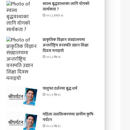
स्वस्थ बृद्धवस्थाका लागि योगको
सार्थकता ?
२०८३ असार ७
प्राकृतिक विज्ञान संग्रहालयमा
अन्तर्राष्ट्रिय वनस्पति उद्यान शिक्षा
दिवस मनाइयाे
२०८३ जेष्ठ २९
पाशुपत दर्शनमा बुद्ध धर्म​
२०८३ जेष्ठ २८
महिला सशक्तिकरणमा ग्रामीण कृषि-
पर्यटन
२०८३ जेष्ठ १८