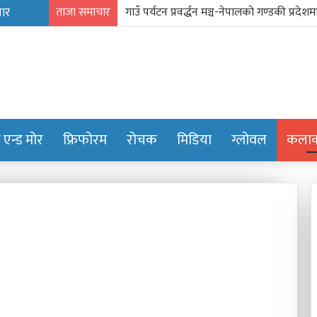
ताजा समाचार
प्रिन्सुको चकचके बानी
ट एन्ड मोर
फ्रिफोरम
रोचक
मिडिया
ग्लोवल
कलाक्
निम्सकाे
नाममा
नेपालले
अब
के