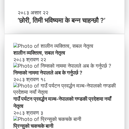
श
मा
‘
२०८३ असार २२
न
छो
‘छोरी, तिमी भविष्यमा के बन्न चाहन्छौ ?’
याँ
री
ने
,
तृ
ति
त्व
मी
भ
शालीन व्यक्तित्व, सबल नेतृत्व
वि
२०८३ श्रावण २२
ष्य
मा
निम्सकाे नाममा नेपालले अब के गर्नुपर्छ ?
के
२०८३ श्रावण १८
ब
न्न
चा
गाउँ पर्यटन प्रवर्द्धन मञ्च-नेपालकाे गण्डकी प्रदेशमा नयाँ
ह
नेतृत्व
न्छौ
२०८३ श्रावण ३
?
’
प्रिन्सुको चकचके बानी