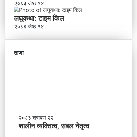
२०८३ जेष्ठ १४
लघुकथा: टाइम किल
२०८३ जेष्ठ १४
ताजा
शा
२०८३ श्रावण २२
ली
शालीन व्यक्तित्व, सबल नेतृत्व
न