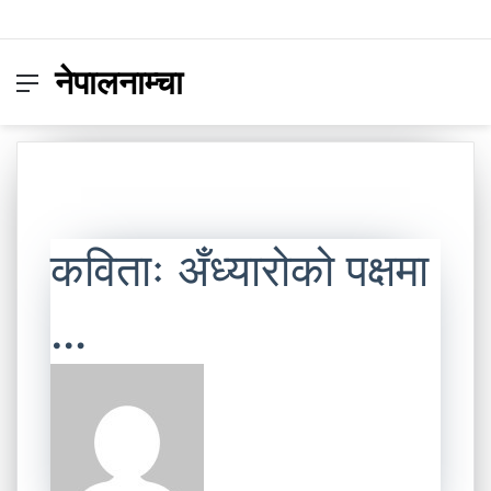
नेपालनाम्चा
Menu
Switc
S
skin
fo
कविताः अँध्यारोको पक्षमा
…