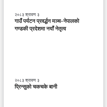
ले
अ
ब
गा
२०८३ श्रावण ३
के
उँ
गाउँ पर्यटन प्रवर्द्धन मञ्च-नेपालकाे
ग
प
गण्डकी प्रदेशमा नयाँ नेतृत्व
र्नु
र्य
प
ट
र्छ
न
?
प्र
व
र्द्ध
न
म
ञ्च
-
प्रि
२०८३ श्रावण ३
ने
न्सु
प्रिन्सुको चकचके बानी
पा
को
ल
च
काे
क
ग
च