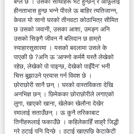
बेग्लै छ । उसका साथीहरू भेट हुन्छन् र आफूलाई
हीनताभास हुन्छ भन्ने पीरले ऊ बाहिर त्यतिजान्न,
केवल यो सानो घरको तीनवटा कोठाभित्र सीमित
छ उसको जवानी, उसका आशा, उमङ्ग अनि
उसको सिङ्गै जीवन नै बलिदान छ हाम्रो
स्याहारसुसारमा । यसको बदलामा उसले के
पाएकी छे ?अनि ऊ ‘आफ्नो कर्ममै यस्तै लेखेको
रहेछ, लेखेको पो पाइन्छ, देखेको पाइँदैन’ भनी
चित्त बुझाउने प्रयास गर्न विवश छे ।
छोराछोरी सानै छन् । घरको वास्तविकता देखि
अनभिज्ञ छन् । छिमेकका छोराछोरीले लगाएको
लुगा, खाएको खाना, खेलेका खेलौना देखेर
रमालाई सताउँछन् । ऊ कुनै तरिकाबाट
तिनीहरूलाई फकाउँछे । कहिलेकाहिँ साह्रै जिद्धी
गरे ठटाई पनि दिन्छे । ठटाई खाएपछि केटाकेटी