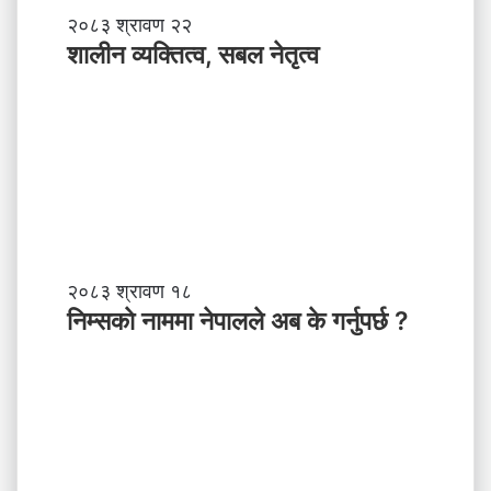
शा
२०८३ श्रावण २२
ली
शालीन व्यक्तित्व, सबल नेतृत्व
न
व्य
क्ति
त्व
,
स
ब
ल
ने
तृ
नि
२०८३ श्रावण १८
त्व
म्स
निम्सकाे नाममा नेपालले अब के गर्नुपर्छ ?
काे
ना
म
मा
ने
पा
ल