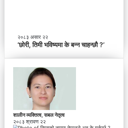
ण्ड
के
की
बा
प्र
नी
दे
श
मा
‘
२०८३ असार २२
न
छो
‘छोरी, तिमी भविष्यमा के बन्न चाहन्छौ ?’
याँ
री
ने
,
तृ
ति
त्व
मी
भ
वि
ष्य
मा
के
ब
न्न
शालीन व्यक्तित्व, सबल नेतृत्व
चा
२०८३ श्रावण २२
ह