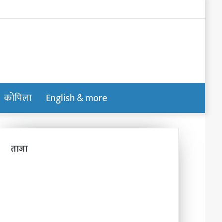
Log
In
कोपिला
English & more
Switch
Search
skin
for
ताजा