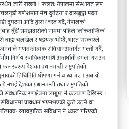
रथेग जारी राख्याे । फलत: नेपालमा संस्थागत रूप
वलगुडी गणेशमान मेच दुर्घटना र दासढुङ्गा मदन
 दुर्घटना आदि द्वारा ध्वस्त गर्दै, नेपालकाे
ह्र बुँदे’ समझदारीकाे नाममा पहिले ‘लाेकतान्त्रिक’
ी बाह्य चलखेल र षडयन्त्र भाेग्दै, भारत सरकारले
 जनताले गणतन्त्रात्मक संविधानअन्तर्गत गल्ती गर्दै,
्वभाैम निर्णय स्वाधिकारमाथि अन्तर्घाती हमला गराउन
लस्वरूप देशका प्रधानमन्त्रीे राष्ट्रपतिकाे
ावकाे तिथिमिति घाेषणा गर्न बाध्य भए । अब याे
े नभई देशका प्रधानमन्त्री तथा राष्ट्रपतिकाे
ंवैधानिक रणक्षेत्रमा लाग्नुमा नै कल्याण देखिन्छ ।
संविधानमा प्रावधान भएनभएकाे कुराे उठ्ने वा
त परिपक्व- व्यावहारिक संविधान नै ध्वस्त गरिएकाे