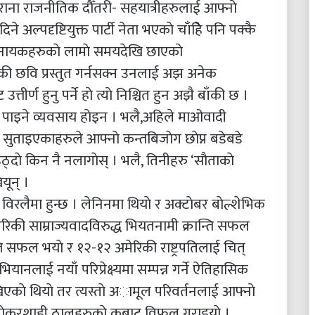
ुराना राजनीतिक दाैँतरी- सहयात्रीहरुलाई आफ्नाे
 अल्पदृष्टियुक्त पार्टी नेता भएकाे चाँहिे पनि पक्कै
खलनायकहरुकाे लामाे समयदेखि छाएकाे
की छवि प्रस्तुत गर्नसक्न उनलाई अझ अनेक
उत्तीर्ण हुनु पर्ने हाे त्याे निश्चित हुन अझै बाँकी छ ।
र पाइने व्यवसाय हाेइन । भलै,अहिले माओवादी
इएर सुताइएकाहरुले आफ्नाे कन्तबिजाेग छाेप्न बडेबडे
दाे किन नै नलागाेस् । भलै, तिनीहरु ‘साैताकाे
यून् ।
विरलैमा हुन्छ । लेनिनमा थियाे र अक्टाेबर बाेल्शेभिक
अमेरिकी साम्राज्यवादविरुद्ध भियतनामी क्रान्ति सफल
ान्ति सफल भयाे र १२-१२ अमेरिकी राष्ट्रपतिलाई चित्
यानलाई नयाँ परिप्रेक्ष्यमा सम्पन्न गर्ने ऐतिहासिक
खिएकाे थियाे तर त्यस्ताे अामूल परिवर्तनलाई आफ्नाे
का नाेकरशाही ठालुहरुकाे कूबाट विफल गराइयाे ।