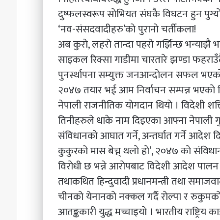
दुष्फलस्वरूप साेभियत संघकै विघटन हुन पुग्या
‘नव-संसदवादीहरु’काे पुरानाे चर्तीकला!
अब कुराे, लहराे तान्दा पहराे गर्झिन्छ भन्याझै
साइकल रिक्सा गाडीमा चारतारे झण्डा फहराउँद
पुनर्स्थापना सम्युक्त जनआन्दाेलन सफल भएका
२०४७ तयार भई आम निर्वाचन सम्पन्न भएकाे थिय
नेपाली राजनीतिक याेगदान थियाे । विदेशी शक्त
तिनीहरुले धाके नाम दिइएका आफ्ना नेपाली ग
संविधानकाे आघात गर्ने, अन्तर्घात गर्ने आदेश
कुकुरको मास बेच्न् थलाे हाे’, २०४७ काे संवि
विराेधी छ भन्ने आराेपबाट विदेशी आदेश पालन 
तथाकथित हिन्दुवादी प्रधानमन्त्री तथा समाजवादी 
चीनकाे येनानकाे नक्कल गर्दै राेल्पा र रुकुम
आतङ्ककारी युद्ध मच्चाइयाे । भारतीय राष्ट्रिय क