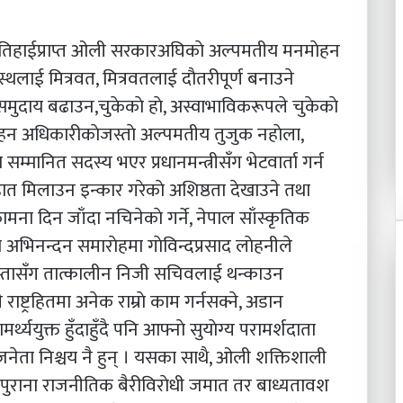
 दुईतिहाईप्राप्त ओली सरकारअघिकाे अल्पमतीय मनमाेहन
थलाई मित्रवत, मित्रवतलाई दाैतरीपूर्ण बनाउने
रसमुदाय बढाउन,चुकेकाे हाे, अस्वाभाविकरूपले चुकेकाे
माेहन अधिकारीकाेजस्ताे अल्पमतीय तुजुक नहाेला,
सम्मानित सदस्य भएर प्रधानमन्त्रीसँग भेटवार्ता गर्न
ात मिलाउन इन्कार गरेकाे अशिष्ठता देखाउने तथा
ना दिन जाँदा नचिनेकाे गर्ने, नेपाल साँस्कृतिक
ा अभिनन्दन समाराेहमा गाेविन्दप्रसाद लाेहनीले
ेवास्तासँग तात्कालीन निजी सचिवलाई थन्काउन
ाष्ट्रहितमा अनेक राम्राे काम गर्नसक्ने, अडान
र्थ्ययुक्त हुँदाहुँदै पनि आफ्नाे सुयाेग्य परामर्शदाता
ेता निश्चय नै हुन् । यसका साथै, ओली शक्तिशाली
 पुराना राजनीतिक बैरीविराेधी जमात तर बाध्यतावश