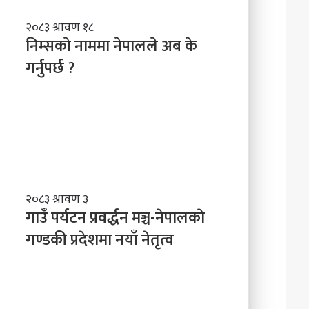
नि
२०८३ श्रावण १८
म्स
निम्सकाे नाममा नेपालले अब के
काे
गर्नुपर्छ ?
ना
म
मा
ने
पा
ल
ले
अ
ब
गा
२०८३ श्रावण ३
के
उँ
गाउँ पर्यटन प्रवर्द्धन मञ्च-नेपालकाे
ग
प
गण्डकी प्रदेशमा नयाँ नेतृत्व
र्नु
र्य
प
ट
र्छ
न
?
प्र
व