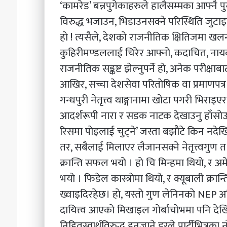
‘कामरेड’ बन्नपुगेकाहरुले हालैसम्मका आफ्नै प
विरुद्ध भजाउन, भिडाउनसक्ने परिस्थिति जुटाइदिने
हाे ! त्यसैले, देशकाे राजनीतिक क्षितिजमा 
कुहिरीमण्डललाई चिरेर आफ्नाे, कदाचित, नाय
राजनीतिक सङ्कष्ट झेल्नुपर्ने हाे, अनेक परीक्षाबाट 
आखिर, सच्चा देशसेवा परिताेषिक वा प्रमाणपत्
गन्धपुरी नेतृत्त्व थाङ्गानामा खाेटा पगरी भिरा
आदर्शरूपी नारा र सडक नाटक देखाउनु हाँसाेउठ्
रिसमा पाेइलाई चुट्ने’ जस्ता बझाैटे किन नदेखि
तर, सबैलाई मिलाएर लैजानसक्ने नेतृत्त्वगुण त 
क्रान्ति सफल भयाे । हाे चि मिन्हमा थियाे, र 
भयाे । फिडेल कास्त्राेमा थियाे, र क्यूबाली क्र
ख्वाइदिरहेछ। हाे, यस्तो गुण लेनिनकाे NEP अभि
दायित्त्व आएकाे मिखाइल गाेर्बाचाेभमा पनि दे
निहितस्वार्थविरुद्ध हुनजाने डरले पार्टीभित्र