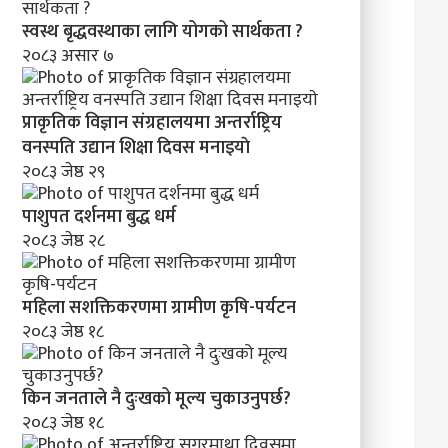
क
र
स्वस्थ बृद्धवस्थाका लागि योगको सार्थकता ?
ण
२०८३ असार ७
प्राकृतिक विज्ञान संग्रहालयमा अन्तर्राष्ट्रिय
वनस्पति उद्यान शिक्षा दिवस मनाइयाे
२०८३ जेष्ठ २९
पाशुपत दर्शनमा बुद्ध धर्म​
२०८३ जेष्ठ २८
महिला सशक्तिकरणमा ग्रामीण कृषि-पर्यटन
२०८३ जेष्ठ १८
किन जनताले नै दुःखको मूल्य चुकाउनुपर्छ?
२०८३ जेष्ठ १८