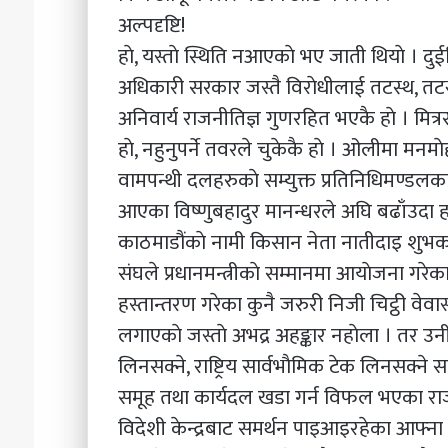
अल्पदृष्टि!
हाे, यस्ताे स्थिति नआएकाे भए जाती थियाे ।
अधिकारी सरकार जस्तै विराेधीलाई तटस्थ, तटस्
अनिवार्य राजनीतिज्ञ गुणरहित भएकै हाे । मित्
हाे, नहुनुपर्ने तवरले चुकेकै हाे । ओलीमा मन
वामपन्थी दलहरुकाे सम्युक्त प्रतिनिधिमण्डलका 
आएका विष्णुबहादुर मानन्धरले अघि बढाँउदा ह
काठमाडौंकाे नामी किसान नेता नातीदाइ शुभकाम
संघले प्रधानमन्त्रीकाे सम्मानमा आयाेजना गरेक
हस्तान्तरण गरेका कुनै जरुरी निजी चिट्ठी व
लगाएकाे जस्ताे अभद्र अहङ्कार नहाेला । तर उनी र
लिनसक्ने, राष्ट्रिय सार्वभाैमिक टेक लिनसक्ने साम
समूह तथा कार्यदल खडा गर्न विफल भएका राजन
विदेशी केन्द्रबाट समर्थन पाइआइरहेका आफ्ना