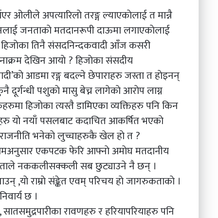
एर ओलीले अपत्यारिलाे तरङ्ग ल्याएकाेलाई त मान्नै
ीवनलाई जनताकाे मतदानरूपी दाऊमा लगाएकाेलाई
ेषत:, हिजाेका तिनै संसदनिन्दकवादी आँज कसरी
टनाक्रम देखिन आयाे ? हिजाेका संसदीय
दी’काे आडमा रङ्ग बदल्ने छेपाराहरु जस्ता त हाेइनन्
ूर्गन्धी पशुकाे मासु बेच्न लागेकाे आराेप लाग्न
ुमा हिजाेका त्यस्तै डामिएका व्यक्तिहरु पनि किन
दलहरु याे नयाँ पसलबाट कदाचित आकर्षित भएकाे
, राजनीति भनेकाे लुच्चाहरुकै खेल हाे त ?
े नियमअनुसार एकपटक फेरि आफ्नाे अमाेघ मतदानीय
जनताले नककलीसक्कली सब छुट्याउने नै छन् ।
उन् ,याे राम्राे संङ्केत एवम् परिचय हाे जागरुकताकाे ।
िवार्य छ ।
की, सातसमुद्रपारीका रावणहरु र हरियापरियाहरु पनि