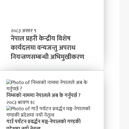
त्व
वि
ष्य
मा
के
ब
ने
२०८३ असार ९
न्न
पा
नेपाल प्रहरी केन्द्रीय विशेष
चा
ल
कार्यदलमा वन्यजन्तु अपराध
ह
प्र
न्छौ
नियन्त्रणसम्बन्धी अभिमुखीकरण
ह
?
री
’
के
न्द्री
य
वि
शे
निम्सकाे नाममा नेपालले अब के गर्नुपर्छ ?
ष
२०८३ श्रावण १८
का
र्य
द
गाउँ पर्यटन प्रवर्द्धन मञ्च-नेपालकाे गण्डकी
ल
प्रदेशमा नयाँ नेतृत्व