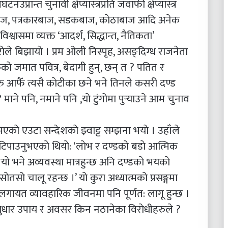
्रान्त चुनावी क्षेप्यास्त्रप्रति जवाफी क्षेप्यास्त्र
बाज, पत्रकारबाज, सडकबाज, काेठाबाज आदि अनेक
वासमा व्यक्त ‘आदर्श, सिद्धान्त, नैतिकता’
े बिझायाे । प्रम ओली निस्पृह, असङ्दिग्ध राजनेता
काे जमात पवित्र, बेदागी हुन्, छन् त ? पतित र
 आफैँ त्यसै काेटीका छने भने तिनले कसरी दण्ड
माने पनि, नमाने पनि ,याे टुंगोमा पुर्‍याउने आम चुनाव
भएकाे एउटा सन्देशकाे झ्वाट्ट सम्झना भयाे । उहाँले
पाउनुभएकाे थियाे: ‘लाेभ र दण्डकाे बडाे आत्मिक
याे भने अव्यवस्था मात्रहुन्छ अनि दण्डकाे भयकाे
तसाे चालू रहन्छ ।’ याे कुरा अध्यात्मकाे प्रसङ्गमा
गायत व्यावहारिक जीवनमा पनि पूर्णत: लागू हुन्छ ।
 सुधार उपाय र अवसर किन नठानेका विराेधीहरुले ?