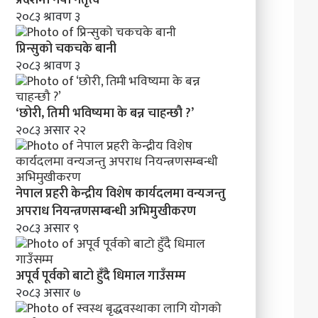
मा
२०८३ श्रावण ३
व
न्य
प्रिन्सुको चकचके बानी
ज
२०८३ श्रावण ३
न्तु
अ
प
‘छोरी, तिमी भविष्यमा के बन्न चाहन्छौ ?’
रा
२०८३ असार २२
ध
नि
य
न्त्र
नेपाल प्रहरी केन्द्रीय विशेष कार्यदलमा वन्यजन्तु
ण
स
अपराध नियन्त्रणसम्बन्धी अभिमुखीकरण
म्ब
२०८३ असार ९
न्धी
अ
भि
अपूर्व पूर्वको बाटो हुँदै धिमाल गाउँसम्म
मु
२०८३ असार ७
खी