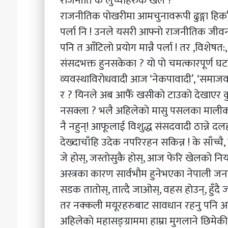
राजनीति के लुच्चाहरुकै खेल ?
राजनीतिक पाेखरीमा आमचुनावरूपी ढुङ्गा हिर्का
पर्ला नि ! उनले यसरी आफ्नाे राजनीतिक ज
पनि त आँटिलाे प्रयाेग मान्नै पर्ला ! तर ,विश
संसदभक्त हुनसकेका ? याे पाे चमत्कारपूर्ण घ
व्यवस्थाविराेधवादी आज ‘नेकपावादी’, ‘समाजवा
र ? यिनले अब आफैँ खसीकाे टाउकाे देखाएर कुनै द
नसक्ला ? भलै अहिलेकाे मासु पसलका मालीकहर
नै नहुन्! आफूलाई विशुद्ध संसदवादी ठान्ने 
देख्दाचाँहि उदेक नपरिरहन सकिन्न ! के साँच्चै
जे हाेस्, जस्ताेसुकै हाेस्, आज फेरि खेलका
अस्त्रका कारण सार्वभाैम हुनेभएका नेपाली 
सडक ताताेस्, तात्दै जाओस्, वहस हाेउन्, हुँदै जा
तर नक्कली मयूरहरुबाट सावधान रहनु पनि अन
अहिलेकाे महासङ्ग्राममा हाम्रा मुगलाने छिमे