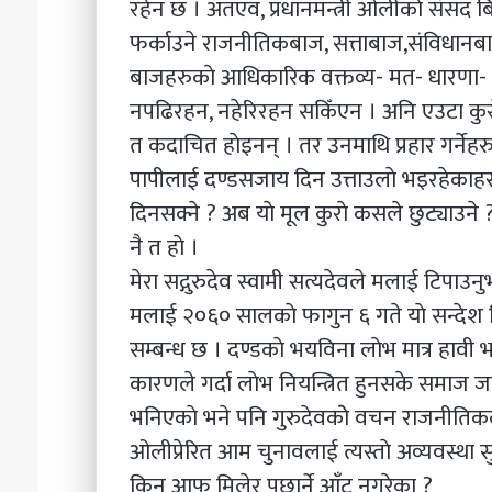
रहेन छ । अतएव, प्रधानमन्त्री ओलीकाे संसद बिघटनउप
फर्काउने राजनीतिकबाज, सत्ताबाज,संविधान
बाजहरुकाे आधिकारिक वक्तव्य- मत- धारणा- विश्
नपढिरहन, नहेरिरहन सकिँएन । अनि एउटा कुराेल
त कदाचित हाेइनन् । तर उनमाथि प्रहार गर्नेहरु
पापीलाई दण्डसजाय दिन उत्ताउलाे भइरहेकाहरु
दिनसक्ने ? अब याे मूल कुराे कसले छुट्याउने ? 
नै त हाे ।
मेरा सद्गुरुदेव स्वामी सत्यदेवले मलाई टिपाउनु
मलाई २०६० सालकाे फागुन ६ गते याे सन्देश टि
सम्बन्ध छ । दण्डकाे भयविना लाेभ मात्र हावी भ
कारणले गर्दा लाेभ नियन्त्रित हुनसके समाज जसाे
भनिएकाे भने पनि गुरुदेवकाेे वचन राजनीतिकल
ओलीप्रेरित आम चुनावलाई त्यस्ताे अव्यवस्था
किन आफू मिलेर पछार्ने आँट नगरेका ?