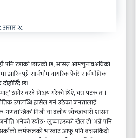
८ असार २८
कहाँ पनि रडाकाे छाएकाे छ, आसन्न आमचुनावअघिकाे
 झारिनपुग्ने सार्वभाैम नागरिक फेरि सार्वभाैमिक
ाेहाेरिँदै छ।
्मात्’ ठानेर बस्ने निश्चय गरेकाे थिएँ, यस पटक त ।
नीतिक उपलब्धि हासेल गर्न उठेका जनतालाई
रिक-गणतान्त्रिक’ निजी वा दलीय स्वेच्छाचारी शासन
जनीति भनेकाे स्वाँठ- लुच्चाहरुकाे खेल हाे’ भन्ने पनि
 अर्काकाे कर्मफलकाे भारबाट आफू पनि बच्नसकिँदाे