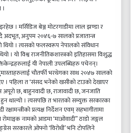
े ।
 भइरहेछ । मर्सिडिज बेञ्ज माेटरगाडीमा लाल झण्डा र
ै अदभूत, अनुपम २०४६-७ सालकाे प्रजातान्त्र
े थियाे । त्यसकाे फलस्वरूप नेपालकाे संविधान
ाे । याे विश्व राजनीतिकशास्त्रकाे इतिहासमा विशुद्ध
िकेन्द्रहरुलाई यी नेपाली उपलब्धिहरु पचेनन्।
ुमास्ताहरुलाई चाैतर्फी भरथेगका साथ २०४७ सालकाे
 दिए । पहिला त ‘संसद भनेकाे खसीकाे टाउकाे देखाएर
धान अपूराे छ, बाहुनवादी छ, राजावादी छ, जनजाति
हुन थाल्याे । त्यसपछि त भारतकाे सम्युक्त सरकारका
रक्षामन्त्रीकाे प्रत्यक्ष निर्देशन एवम् सहभागीतामा
काे राेमाञ्चक नामकाे आडमा ‘माओवादी” ठाडाे जङ्गल
ाङ्ग्रेस सरकारले ओफ्नाे ‘विराेधी’ भनि टाेपलिने