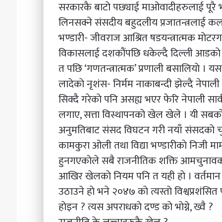
सरकारकै बाटाे पछ्याई माओवादीहरुलाई पूरै भ
लिनसक्ने संसदीय बहुदलीय प्रजातन्त्रलाई कल
भण्डारी- जीवराज आश्रित षडयन्त्रात्मक माेटरगाडी
विकासलाई दशकाैंपछि धकेल्दै दिल्ली आडकाे ‘बा
त पछि ‘गणतन्त्रात्मक’ प्रणाली बसालियाे । यसर
लादेकाे नृशंस- निर्मम नाकाबन्दी झेल्दै नेपाली
सिक्दै गरेकाे पनि असह्य भएर फेरि नेपाली सार
लगाए, सत्ता विस्थापनकाे खेल खेले । यी सबकाे फ
अनुमतिबाट संसद विघटन गरी नयाँ संसदकाे चुन
कामकुरा ओली तथा विद्या भण्डारीकाे निजी माम्ला
हुनगएकाेले सबै राजनीतिक शक्ति आमचुनावकाे स
आखिर खेलकाे नियम पनि त यही हाे । वर्तमान 
उठाउने हाे भने २०४७ काे त्यस्ताे विश्वप्रशंसि
हाेइन ? त्यस अपराधकाे दण्ड काे भाेग्ने, ख्वै ?