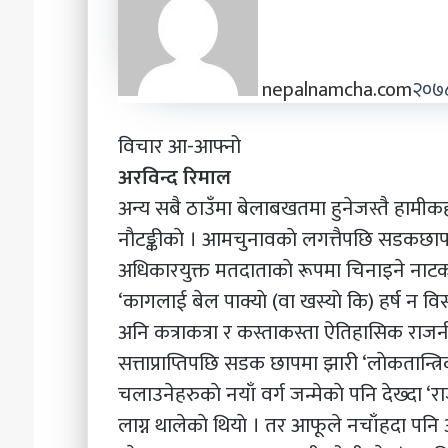
nepalnamcha.com
२०७
विचार आ-आफ्नो
अरविन्द रिमाल
अन्य सबै ठाउँमा बेलाबखतमा हुनेजस्तै हामी
नाैटङ्कीकाे । आमचुनावकाे लगत्तैपछि सडकछापमा
अधिकारयुक्त मतदाताकाे रूपमा चिनाइने नाटक द
‘कागलाई बेल पाक्याे (वा खस्याे कि) हर्ष न विस
अनि कत्राकत्रा र कस्ताकस्ता ऐतिहासिक राज
सत्ताप्राप्तिपछि सडक छापमा झारी ‘लाेकतान्त्
चलाउनेहरुकाे नयाँ वर्ग जन्मेकाे पनि देख्दा ‘रा
लाग्न थालेकाे थियाे । तर आफूले नचाँहदा पनि