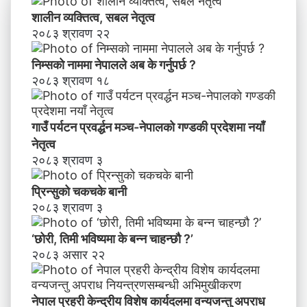
भ
शालीन व्यक्तित्व, सबल नेतृत्व
वि
२०८३ श्रावण २२
ष्य
मा
निम्सकाे नाममा नेपालले अब के गर्नुपर्छ ?
के
२०८३ श्रावण १८
ब
न्न
चा
गाउँ पर्यटन प्रवर्द्धन मञ्च-नेपालकाे गण्डकी प्रदेशमा नयाँ
ह
नेतृत्व
न्छौ
२०८३ श्रावण ३
?
’
प्रिन्सुको चकचके बानी
२०८३ श्रावण ३
‘छोरी, तिमी भविष्यमा के बन्न चाहन्छौ ?’
२०८३ असार २२
नेपाल प्रहरी केन्द्रीय विशेष कार्यदलमा वन्यजन्तु अपराध