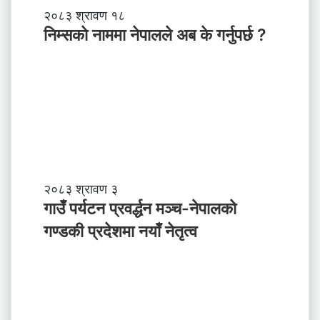
तृ
नि
२०८३ श्रावण १८
त्व
म्स
निम्सकाे नाममा नेपालले अब के गर्नुपर्छ ?
काे
ना
म
मा
ने
पा
ल
ले
अ
ब
गा
२०८३ श्रावण ३
के
उँ
गाउँ पर्यटन प्रवर्द्धन मञ्च-नेपालकाे
ग
प
गण्डकी प्रदेशमा नयाँ नेतृत्व
र्नु
र्य
प
ट
र्छ
न
?
प्र
व
र्द्ध