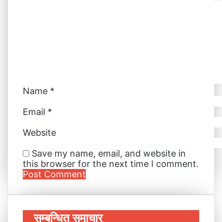
t
r
r
E
m
a
i
l
Name
*
Email
*
Website
Save my name, email, and website in
this browser for the next time I comment.
सम्बन्धित समाचार