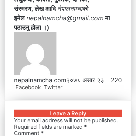
संस्मरण, लेख आदि
नेपालनाम्चा
को
इमेल
nepalnamcha@gmail.com
मा
पठाउनु होला ।)
nepalnamcha.com
२०७८ असार २३
220
Facebook
Twitter
L
T
P
M
M
W
V
S
P
i
u
i
e
e
h
i
h
r
n
m
n
s
s
a
b
a
i
k
b
t
s
s
t
e
r
n
Leave a Reply
e
l
e
e
e
s
r
e
t
Your email address will not be published.
d
r
r
n
n
A
v
Required fields are marked
*
I
e
g
g
p
i
Comment
*
n
s
e
e
p
a