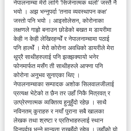
नेपालनाम्चा मेरो लागि ‘सिर्जनात्मक थलो’ जस्तै नै
भयो । अझ भन्नुपर्दा ‘तनाव व्यवस्थापन कक्ष’
जस्तो पनि भयो । आइसोलेसन, कोरोनाका
लक्षणले गाहृो बनाउन छोडेको बखत म डायरीमा
केही न केही लेखिरहन्थेँ र नेपालनाम्चामा पठाई
पनि हाल्थेँ । मेरो कोरोना अवधिको डायरीले मेरा
थुप्रै साथीहरुलाई पनि झक्झक्यायो भनेर
फोनमार्फत मसँग ती साथीहरुले आफ्ना पनि
कोरोना अनुभव सुनाएका थिए ।
नेपालनाम्चाका सम्पादक अशोक सिलवालजीलाई
प्रत्यक्ष भेटेको त छैन तर उहाँ निकै मित्रवत् र
उत्प्रेरणात्मक व्यक्तित्व हुनुहुँदो रहेछ । साथै
नविनतम् कुराहरु र नयाँ पुराना सबै खालका
लेखक तथा श्रष्टा र प्रतिभाहरुलाई स्थान
दिनुपर्दछ भन्ने मान्यता राख्नुहुँदो रहेछ । उहाँको यो