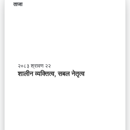
ताजा
शा
२०८३ श्रावण २२
ली
शालीन व्यक्तित्व, सबल नेतृत्व
न
व्य
क्ति
त्व
,
स
ब
ल
ने