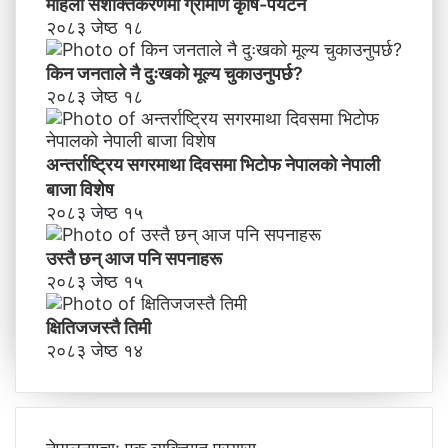
महिला सशक्तिकरणमा ग्रामीण कृषि-पर्यटन
२०८३ जेष्ठ १८
किन जनताले नै दुःखको मूल्य चुकाउनुपर्छ?
२०८३ जेष्ठ १८
अन्तर्राष्ट्रिय सगरमाथा दिवसमा भिटाेफ नेपालकाे नेपाली
बाजा विशेष
२०८३ जेष्ठ १५
उस्तै छन् आज पनि सपनाहरू
२०८३ जेष्ठ १५
क्षितिजजस्तै तिमी
२०८३ जेष्ठ १४